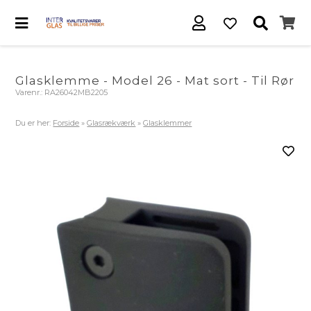
Glasklemme - Model 26 - Mat sort - Til Rør
Varenr.:
RA26042MB2205
Du er her:
Forside
»
Glasrækværk
»
Glasklemmer