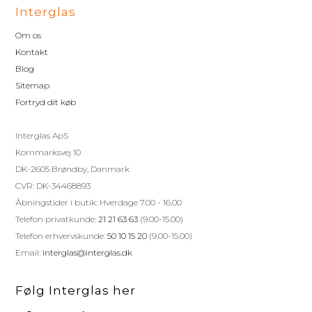
Interglas
Om os
Kontakt
Blog
Sitemap
Fortryd dit køb
Interglas ApS
Kornmarksvej 10
DK-2605 Brøndby, Danmark
CVR: DK-34468893
Åbningstider i butik: Hverdage 7.00 - 16.00
Telefon privatkunde:
21 21 63 63
(9.00-15.00)
Telefon erhvervskunde:
50 10 15 20
(9.00-15.00)
Email:
interglas@interglas.dk
Følg Interglas her