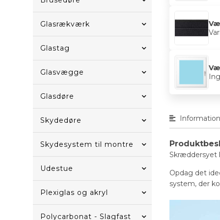
Brusedøre
Væ
Glasrækværk
Var
Glastag
Væ
Glasvægge
In
Glasdøre
Informatio
Skydedøre
Produktbes
Skydesystem til montre
Skræddersyet kv
Udestue
Opdag det idee
system, der ko
Plexiglas og akryl
Polycarbonat - Slagfast