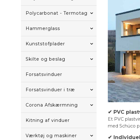
Polycarbonat - Termotag
Hammerglass
Kunststofplader
Skilte og beslag
Forsatsvinduer
Forsatsvinduer i træ
Corona Afskærmning
✔ PVC plast
Et PVC plastvi
Kitning af vinduer
med Schüco prof
Værktøj og maskiner
✔ Individue