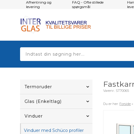
Afhentning og
FAQ - Ofte stillede
Han
levering
spørgsmål
lev
Fastkar
Termoruder
Varenr.:
ST70065
Glas (Enkeltlag)
Du er her:
Forside
Vinduer
Vinduer med Schüco profiler