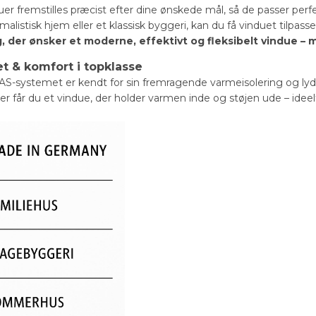
duer fremstilles præcist efter dine ønskede mål, så de passer per
listisk hjem eller et klassisk byggeri, kan du få vinduet tilpasse
ig, der ønsker et moderne, effektivt og fleksibelt vindue – 
et & komfort i topklasse
AS-systemet er kendt for sin fremragende varmeisolering og ly
r får du et vindue, der holder varmen inde og støjen ude – ideelt 