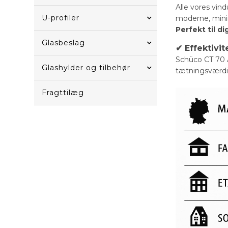
Alle vores vin
U-profiler
moderne, minima
Perfekt til d
Glasbeslag
✔ Effektivit
Schüco CT 70 
Glashylder og tilbehør
tætningsværdie
Fragttilæg