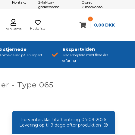
Kontakt
2-faktor-
Opret
godkendelse
kundekonto
0
0,00
DKK
Huskeliste
Min konto
5 stjernede
Ekspertviden
Anmeldelser på Trustpilot
Medarbejdere med flere års
erfaring
er - Type 065
Forventes klar til afhentning 04-09-2026
Levering op til 9 dage efter produktion