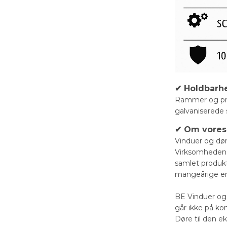
✔ Holdbarhe
Rammer og prof
galvaniserede s
✔ Om vores 
Vinduer og dør
Virksomheden u
samlet produk
mangeårige er
BE Vinduer og 
går ikke på k
Døre til den e