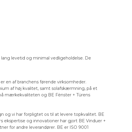
r lang levetid og minimal vedligeholdelse. De
r er en af branchens førende virksomheder.
um af høj kvalitet, samt solafskærmning, på et
 på mærkekvaliteten og BE Fënster + Türens
 vi har forpligtet os til at levere topkvalitet. BE
ekspertise og innovationer har gjort BE Vinduer +
rtner for andre leverandører. BE er ISO 9001