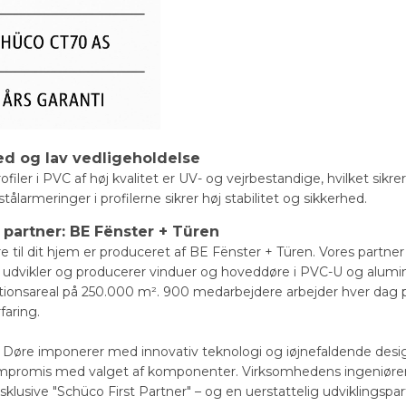
d og lav vedligeholdelse
iler i PVC af høj kvalitet er UV- og vejrbestandige, hvilket sikre
tålarmeringer i profilerne sikrer høj stabilitet og sikkerhed.
partner: BE Fënster + Türen
e til dit hjem er produceret af BE Fënster + Türen. Vores partne
dvikler og producerer vinduer og hoveddøre i PVC-U og alumini
tionsareal på 250.000 m². 900 medarbejdere arbejder hver dag
faring.
Døre imponerer med innovativ teknologi og iøjnefaldende design og
ompromis med valget af komponenter. Virksomhedens ingeniørers 
ksklusive "Schüco First Partner" – og en uerstattelig udviklingspa