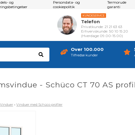
dels- og
Persondata- og
Termorude
eringsbetingelser
cookiepolitik
garanti
KUNDESERVICE
Telefon
Privatkunde: 21 21 63 63
Erhvervskunde: 50 10 15 20
(Hverdage 09.00-15.00)
Over 100.000
Tilfredse kunder
msvindue - Schüco CT 70 AS profil
»
Vinduer
»
Vinduer med Schüco profiler