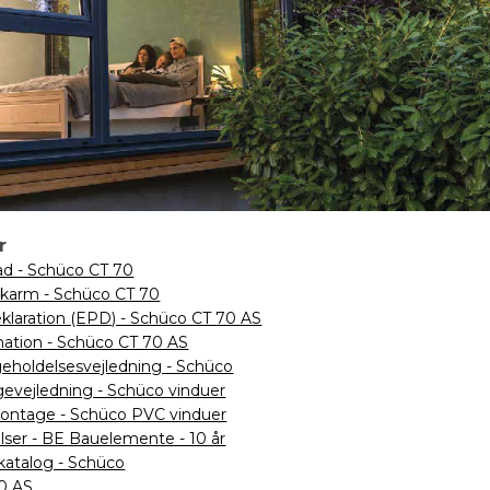
r
ad - Schüco CT 70
tkarm - Schüco CT 70
klaration (EPD) - Schüco CT 70 AS
mation - Schüco CT 70 AS
igeholdelsesvejledning - Schüco
vejledning - Schüco vinduer
montage - Schüco PVC vinduer
lser - BE Bauelemente - 10 år
katalog - Schüco
0 AS