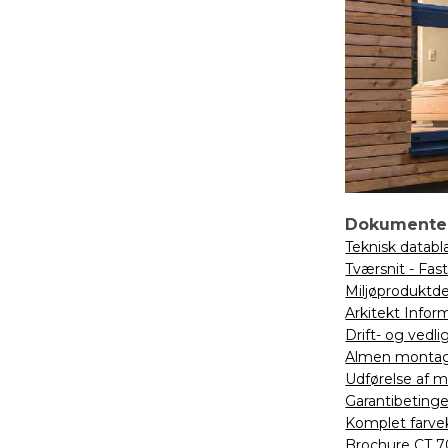
Dokumente
Teknisk databl
Tværsnit - Fas
Miljøproduktde
Arkitekt Infor
Drift- og vedl
Almen montage
Udførelse af 
Garantibetinge
Komplet farve
Brochure CT 7