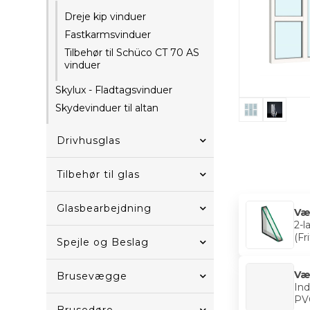
Dreje kip vinduer
Fastkarmsvinduer
Tilbehør til Schüco CT 70 AS
vinduer
Skylux - Fladtagsvinduer
Skydevinduer til altan
Drivhusglas
Tilbehør til glas
Glasbearbejdning
Væ
2-l
(Fr
Spejle og Beslag
Væ
Brusevægge
Ind
PV