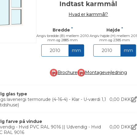
Indtast karmmål
Hvad er karmmål?
*
*
Bredde
Højde
Angiv bredde (B) mellem 2010
Angiv højde (H) mellem 20
mm og 2885 mm
mm og 2385 mm
mm
mm
Brochure
Montagevejledning
lg glas type
ags lavenergi termorude (4-16-4) - Klar - U-værdi 1,1
0,00
DKK
itidshuse)
lg farve på vindue
vendig - Hvid PVC RAL 9016 || Udvendig - Hvid
0,00
DKK
C RAL 9016