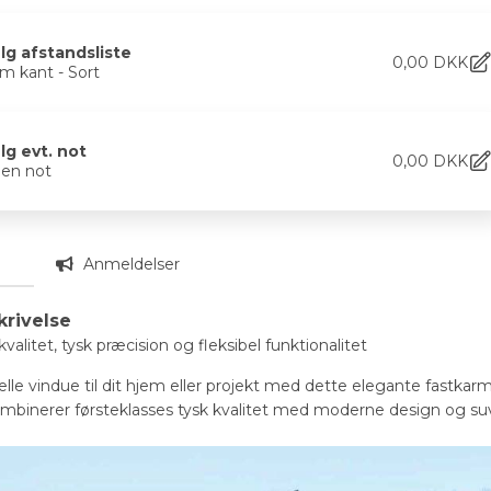
lg afstandsliste
0,00
DKK
m kant - Sort
lg evt. not
0,00
DKK
gen not
n
Anmeldelser
krivelse
alitet, tysk præcision og fleksibel funktionalitet
lle vindue til dit hjem eller projekt med dette elegante fastkar
mbinerer førsteklasses tysk kvalitet med moderne design og suv