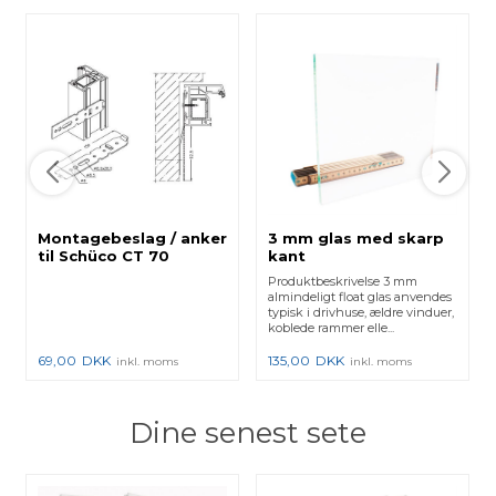
Montagebeslag / anker
3 mm glas med skarp
til Schüco CT 70
kant
vinduer - 200x30x2 -
Produktbeskrivelse 3 mm
23720900
almindeligt float glas anvendes
typisk i drivhuse, ældre vinduer,
koblede rammer elle...
69,00
DKK
135,00
DKK
inkl. moms
inkl. moms
Dine senest sete