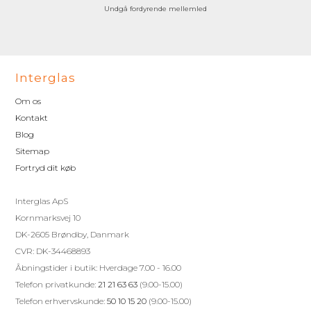
Undgå fordyrende mellemled
Interglas
Om os
Kontakt
Blog
Sitemap
Fortryd dit køb
Interglas ApS
Kornmarksvej 10
DK-2605 Brøndby, Danmark
CVR: DK-34468893
Åbningstider i butik: Hverdage 7.00 - 16.00
Telefon privatkunde:
21 21 63 63
(9.00-15.00)
Telefon erhvervskunde:
50 10 15 20
(9.00-15.00)