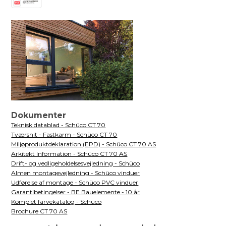
Dokumenter
Teknisk datablad - Schüco CT 70
Tværsnit - Fastkarm - Schüco CT 70
Miljøproduktdeklaration (EPD) - Schüco CT 70 AS
Arkitekt Information - Schüco CT 70 AS
Drift- og vedligeholdelsesvejledning - Schüco
Almen montagevejledning - Schüco vinduer
Udførelse af montage - Schüco PVC vinduer
Garantibetingelser - BE Bauelemente - 10 år
Komplet farvekatalog - Schüco
Brochure CT 70 AS