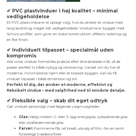
✔ PVC plastvinduer i høj kvalitet – minimal
vedligeholdelse
Et PVC plastvindue er et oplagt valg, hvis du ønsker et vindue med
lang levetid og meget lidt vedligeholdelse. Vinduerne er bygget med
Schüco profiler, som giver en stabil konstruktion, effektiv isolering og
en flot finish.
✔ Individuelt tilpasset – specialmål uden
kompromis
Alle vores vinduer fremstilles præcist efter dine ønskede mål, så de
passer perfekt til både nybyg og renovering. Uanset om du har et
moderne, minimalistisk hjem eller et klassisk byggeri, kan du få
vinduet tilpasset i både dimension og stil.
Perfekt til dig, der ønsker et moderne, effektivt og
fleksibelt vindue – med valgfrihed ned til mindste detalje.
✔ Fleksible valg – skab dit eget udtryk
Gør vinduet personligt med følgende valgmuligheder:
Glas:
Vælg mellem 2- eller 3-lags energiglas, lydisolerende glas
eller solafskærmende glas.
Farver:
Rammerne fås i et bredt udvalg af RAL-farver samt
forskellige trædekorfolier.