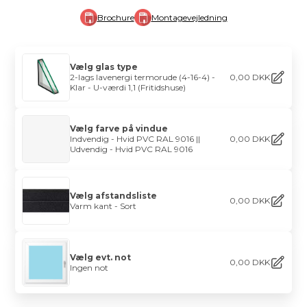
Brochure
Montagevejledning
Vælg glas type
2-lags lavenergi termorude (4-16-4) -
0,00
DKK
Klar - U-værdi 1,1 (Fritidshuse)
Vælg farve på vindue
Indvendig - Hvid PVC RAL 9016 ||
0,00
DKK
Udvendig - Hvid PVC RAL 9016
Vælg afstandsliste
0,00
DKK
Varm kant - Sort
Vælg evt. not
0,00
DKK
Ingen not