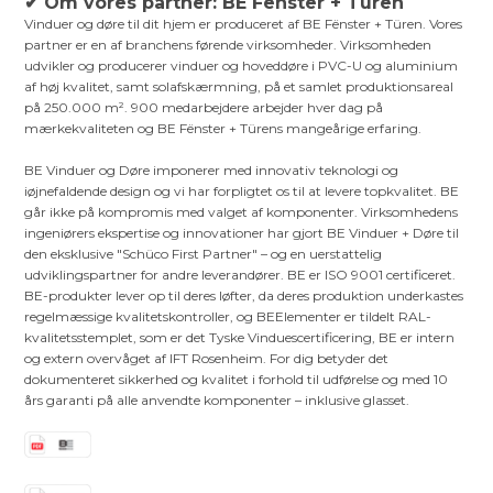
✔ Om vores partner: BE Fënster + Türen
Vinduer og døre til dit hjem er produceret af BE Fënster + Türen. Vores
partner er en af branchens førende virksomheder. Virksomheden
udvikler og producerer vinduer og hoveddøre i PVC-U og aluminium
af høj kvalitet, samt solafskærmning, på et samlet produktionsareal
på 250.000 m². 900 medarbejdere arbejder hver dag på
mærkekvaliteten og BE Fënster + Türens mangeårige erfaring.
BE Vinduer og Døre imponerer med innovativ teknologi og
iøjnefaldende design og vi har forpligtet os til at levere topkvalitet. BE
går ikke på kompromis med valget af komponenter. Virksomhedens
ingeniørers ekspertise og innovationer har gjort BE Vinduer + Døre til
den eksklusive "Schüco First Partner" – og en uerstattelig
udviklingspartner for andre leverandører. BE er ISO 9001 certificeret.
BE-produkter lever op til deres løfter, da deres produktion underkastes
regelmæssige kvalitetskontroller, og BEElementer er tildelt RAL-
kvalitetsstemplet, som er det Tyske Vinduescertificering, BE er intern
og extern overvåget af IFT Rosenheim. For dig betyder det
dokumenteret sikkerhed og kvalitet i forhold til udførelse og med 10
års garanti på alle anvendte komponenter – inklusive glasset.