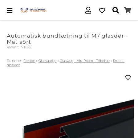
Automatisk bundtætning til M7 glasdør -
Mat sort
Varenr.:
INT625
Du er her:
Forside
»
Glasvægge
»
Glasvæg - Alu-Room - Tilbehør
»
Døre til
glasvæg