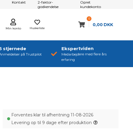
Kontakt
2-faktor-
Opret
godkendelse
kundekonto
0
0,00
DKK
Huskeliste
Min konto
5 stjernede
Ekspertviden
Anmeldelser på Trustpilot
Medarbejdere med flere års
erfaring
Forventes klar til afhentning 11-08-2026
Levering op til 9 dage efter produktion