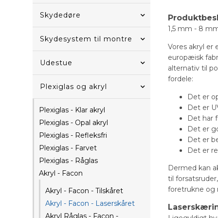
Skydedøre
Produktbes
1,5 mm - 8 mm 
Skydesystem til montre
Vores akryl er
europæisk fabr
Udestue
alternativ til 
fordele:
Plexiglas og akryl
Det er o
Det er U
Plexiglas - Klar akryl
Det har 
Plexiglas - Opal akryl
Det er g
Plexiglas - Refleksfri
Det er b
Plexiglas - Farvet
Det er re
Plexiglas - Råglas
Dermed kan akr
Akryl - Facon
til forsatsrud
foretrukne og
Akryl - Facon - Tilskåret
Akryl - Facon - Laserskåret
Laserskæri
Akryl Råglas - Facon -
Ligegyldigt hva