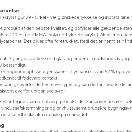
krivelse
akryl i figur 29 - Cirkel - Vælg ønskede tykkelse og indtast dine 
 et produkt af den bedste kvalitet, og opfylder alle gældende stan
ik af 100 % ren PMMA (polymethylmethakrylat). Akryl er en tra
polycarbonat. Det bliver ofte foretrukket, fordi det er nemt at hå
p til 17 gange stærkere end glas, og er derfor modstandsdygtigt o
V bestandigt.
fremragende optiske egenskaber - Lystransmission 92 % og over 
odkendt til fødevare kontakt.
estandigt overfor de fleste vejrtyper, og kan derfor med fordel 
sistent overfor uorganiske syrer.
yl betegnes som et alsidigt produkt, der kan anvendes i en ræk
er, vinduesafskærmninger og drivhuse, samt brudsikre bygningsvin
 mest kendte plastikmateriale på markedet.
ng
d du skal anvende det til, så laserskærer vi akrylglasset efter d