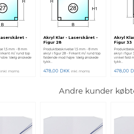
 Laserskåret -
Akryl Klar - Laserskåret -
Akryl Kla
Figur 28
Figur 33
lse 1,5 mm - 8 mm
Produktbeskrivelse 1,5 mm - 8 mm
Produktbesk
 Firkant m/ rund top
akryl i figur 28 - Firkant m/ rund top
akryl i figur
nstre. Vælg ønskede
faldende mod højre. Vælg ønskede
vinkel fald 
tykk...
tykk...
478,00
DKK
478,00
D
inkl. moms
inkl. moms
Andre kunder købt