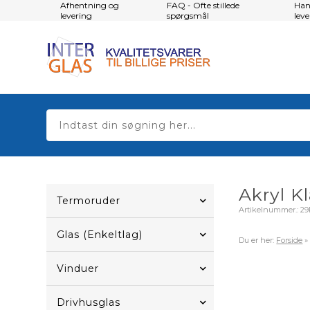
Afhentning og
FAQ - Ofte stillede
Han
levering
spørgsmål
lev
Akryl Kl
Termoruder
Artikelnummer.:
29
Glas (Enkeltlag)
Du er her:
Forside
Vinduer
Drivhusglas