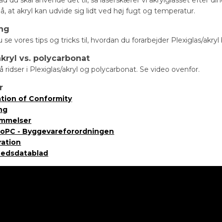
at akryl kan udvide sig lidt ved høj fugt og temperatur.
ing
se vores tips og tricks til, hvordan du forarbejder Plexiglas/akryl
akryl vs. polycarbonat
å ridser i Plexiglas/akryl og polycarbonat. Se video ovenfor.
r
ation of Conformity
ng
emmelser
DoPC - Byggevareforordningen
ration
hedsdatablad