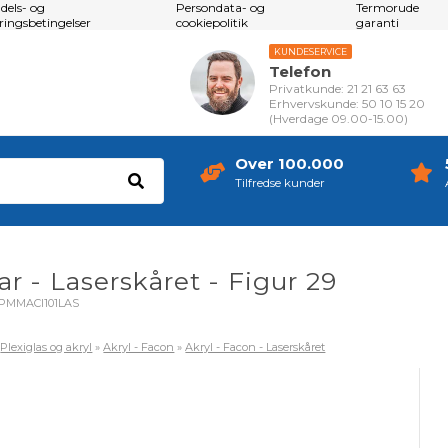
dels- og
Persondata- og
Termorude
eringsbetingelser
cookiepolitik
garanti
KUNDESERVICE
Telefon
Privatkunde: 21 21 63 63
Erhvervskunde: 50 10 15 20
(Hverdage 09.00-15.00)
Over 100.000
Tilfredse kunder
ar - Laserskåret - Figur 29
PMMACl101LAS
»
Plexiglas og akryl
»
Akryl - Facon
»
Akryl - Facon - Laserskåret