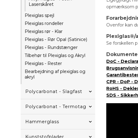
Laserskåret
opmærksom på, 
Plexiglas spejl
Forarbejdn
Plexiglas rondeller
Ovenfor kan du 
Plexiglas rør - Klar
Plexiglas®/
Plexiglas - Rør Opal (Satinice)
Se forskellen p
Plexiglas - Rundstænger
Dokumente
Tilbehør til Plexiglas og Akryl
DoC - Declar
Plexiglas - Rester
Brugsanvisni
Bearbejdning af plexiglas og
Garantibest
akryl
CPR - DoP - 
RoHS - Dekle
Polycarbonat - Slagfast
SDS - Sikker
Polycarbonat - Termotag
Hammerglass
Kunststofplader