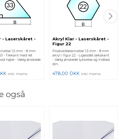
r - Laserskåret -
Akryl Klar - Laserskåret -
Akryl 
Figur 22
Figur
rivelse 1,5 mm - 8 mm
Produktbeskrivelse 1,5 mm - 8 mm
Produkt
 33 - Trekant med ret
akryl i figur 22 - Ligesidet sekskant
akryl i 
mod højre - Vælg ønskede
- Vælg ønskede tykkelse og indtast
- Vælg 
din...
din...
KK
478,00
DKK
478,0
inkl. moms
inkl. moms
e også
Akryl
mm (i
Produktb
kun ca. 