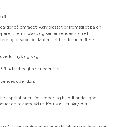
mål.
darder på området. Akrylglasset er fremstillet på en
nsparent termoplast, og kan anvendes som et
ndtere og bearbejde. Materialet har desuden flere
verfor tryk og slag.
99 % klarhed (haze under 1 %).
anvendes udendørs.
ke applikationer. Det egner sig blandt andet godt
duer og reklameskilte. Kort sagt er akryl det
ine mål. laserskæringen giver en blank og glat kant. Vær