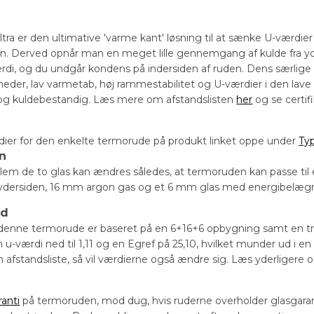
a er den ultimative 'varme kant' løsning til at sænke U-værdier o
on. Derved opnår man en meget lille gennemgang af kulde fra yder
rdi, og du undgår kondens på indersiden af ruden. Dens særlige
eder, lav varmetab, høj rammestabilitet og U-værdier i den lave 
og kuldebestandig. Læs mere om afstandslisten
her
og se certif
dier for den enkelte termorude på produkt linket oppe under
Ty
on
em de to glas kan ændres således, at termoruden kan passe til
dersiden, 16 mm argon gas og et 6 mm glas med energibelægning
ud
denne termorude er baseret på en 6+16+6 opbygning samt en trad
u-værdi ned til 1,11 og en Egref på 25,10, hvilket munder ud i 
in afstandsliste, så vil værdierne også ændre sig. Læs yderligere
ranti
på termoruden, mod dug, hvis ruderne overholder glasga