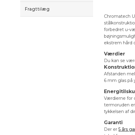
Fragttilæg
Chromatech Ultr
stålkonstrukti
forbedret u-væ
bøjningsmuligh
ekstrem hård 
Værdier
Du kan se vær
Konstrukti
Afstanden mell
6 mm glas på y
Energitilsk
Værdierne for 
termoruden en 
tykkelsen af d
Garanti
Der er
5 års ga