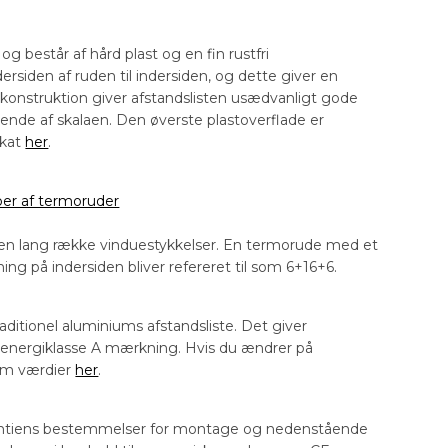
g består af hård plast og en fin rustfri
siden af ruden til indersiden, og dette giver en
 konstruktion giver afstandslisten usædvanligt gode
ende af skalaen. Den øverste plastoverflade er
ikat
her
.
per af termoruder
 en lang række vinduestykkelser. En termorude med et
 på indersiden bliver refereret til som 6+16+6.
itionel aluminiums afstandsliste. Det giver
en energiklasse A mærkning. Hvis du ændrer på
 om værdier
her
.
rantiens bestemmelser for montage og nedenstående