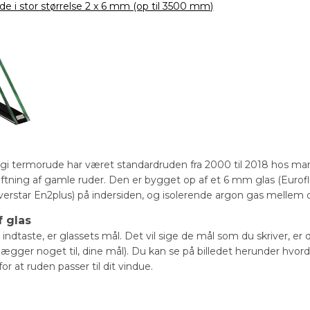
de i stor størrelse 2 x 6 mm (op til 3500 mm)
gi termorude har været standardruden fra 2000 til 2018 hos ma
kiftning af gamle ruder. Den er bygget op af et 6 mm glas (Euro
verstar En2plus) på indersiden, og isolerende argon gas mellem d
 glas
indtaste, er glassets mål. Det vil sige de mål som du skriver, er 
r lægger noget til, dine mål). Du kan se på billedet herunder hvor
for at ruden passer til dit vindue.