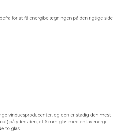
udefra for at få energibelægningen på den rigtige side
nge vinduesproducenter, og den er stadig den mest
float) på ydersiden, et 6 mm glas med en lavenergi
e to glas.