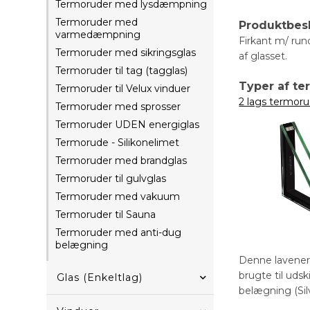
Termoruder med lysdæmpning
Termoruder med
Produktbes
varmedæmpning
Firkant m/ run
Termoruder med sikringsglas
af glasset.
Termoruder til tag (tagglas)
Typer af t
Termoruder til Velux vinduer
2 lags termoru
Termoruder med sprosser
Termoruder UDEN energiglas
Termorude - Silikonelimet
Termoruder med brandglas
Termoruder til gulvglas
Termoruder med vakuum
Termoruder til Sauna
Termoruder med anti-dug
belægning
Denne lavener
brugte til uds
Glas (Enkeltlag)
belægning (Sil