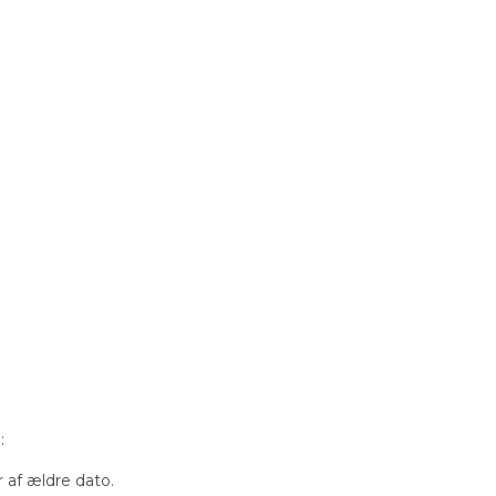
:
r af ældre dato.