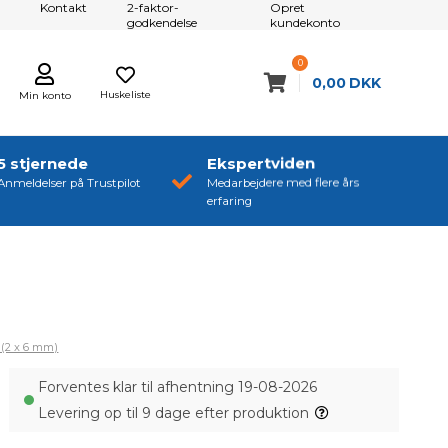
Kontakt
2-faktor-
Opret
godkendelse
kundekonto
0
0,00
DKK
Huskeliste
Min konto
5 stjernede
Ekspertviden
Anmeldelser på Trustpilot
Medarbejdere med flere års
erfaring
 (2 x 6 mm)
Forventes klar til afhentning 19-08-2026
Levering op til 9 dage efter produktion