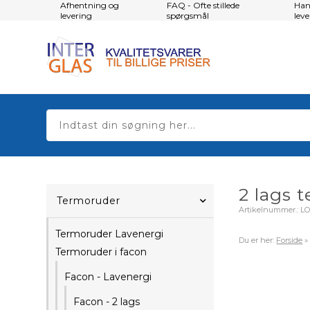
Afhentning og
FAQ - Ofte stillede
Han
levering
spørgsmål
lev
2 lags 
Termoruder
Artikelnummer.:
L
Termoruder Lavenergi
Du er her:
Forside
Termoruder i facon
Facon - Lavenergi
Facon - 2 lags