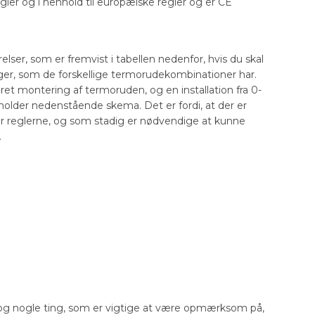
egler og i henhold til europæiske regler og er CE
ser, som er fremvist i tabellen nedenfor, hvis du skal
nger, som de forskellige termorudekombinationer har.
dret montering af termoruden, og en installation fra 0-
holder nedenstående skema. Det er fordi, at der er
r reglerne, og som stadig er nødvendige at kunne
.
r dog nogle ting, som er vigtige at være opmærksom på,