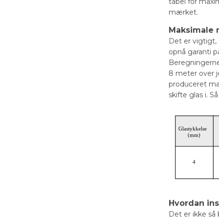
tabel for maxi
mærket.
Maksimale 
Det er vigtigt
opnå garanti p
Beregningerne i
8 meter over j
produceret ma
skifte glas i.
Hvordan ins
Det er ikke så