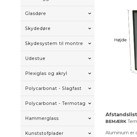
Glasdøre
Skydedøre
Skydesystem til montre
Udestue
Plexiglas og akryl
Polycarbonat - Slagfast
Polycarbonat - Termotag
Afstandslis
Hammerglass
BEMÆRK
Term
Aluminium er de
Kunststofplader