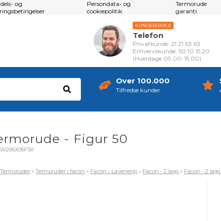
dels- og
Persondata- og
Termorude
eringsbetingelser
cookiepolitik
garanti
KUNDESERVICE
Telefon
Privatkunde: 21 21 63 63
Erhvervskunde: 50 10 15 20
(Hverdage 09.00-15.00)
Over 100.000
Tilfredse kunder
termorude - Figur 50
OW206X06F50
»
Termoruder
»
Termoruder i facon
»
Facon - Lavenergi
»
Facon - 2 lags
»
Facon - 2 lags