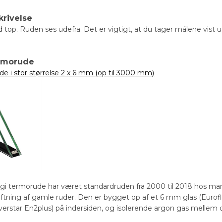
krivelse
d top. Ruden ses udefra. Det er vigtigt, at du tager målene vist 
ermorude
de i stor størrelse 2 x 6 mm (op til 3000 mm)
gi termorude har været standardruden fra 2000 til 2018 hos ma
kiftning af gamle ruder. Den er bygget op af et 6 mm glas (Euro
verstar En2plus) på indersiden, og isolerende argon gas mellem d