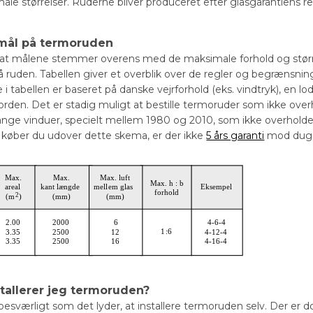
male størrelser. Ruderne bliver produceret efter glasgarantiens r
mål på termoruden
, at målene stemmer overens med de maksimale forhold og størrel
å ruden. Tabellen giver et overblik over de regler og begrænsni
 tabellen er baseret på danske vejrforhold (eks. vindtryk), en lo
orden. Det er stadig muligt at bestille termoruder som ikke over
nge vinduer, specielt mellem 1980 og 2010, som ikke overholde
 Så køber du udover dette skema, er der ikke
5 års garanti
mod dug
tallerer jeg termoruden?
 besværligt som det lyder, at installere termoruden selv. Der e