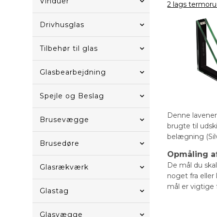
Vinduer
2 lags termoru
Drivhusglas
Tilbehør til glas
Glasbearbejdning
Spejle og Beslag
Denne lavener
Brusevægge
brugte til uds
belægning (Sil
Brusedøre
Opmåling af
De mål du skal 
Glasrækværk
noget fra elle
mål er vigtige 
Glastag
Glasvægge