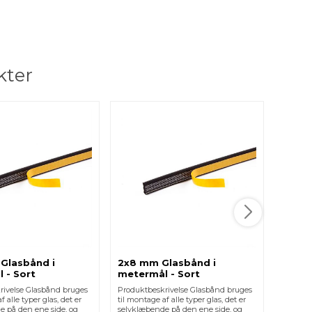
kter
Glasbånd i
2x8 mm Glasbånd i
Glasb
 - Sort
metermål - Sort
Sort
rivelse Glasbånd bruges
Produktbeskrivelse Glasbånd bruges
Produkt
f alle typer glas, det er
til montage af alle typer glas, det er
til mont
e på den ene side, og
selvklæbende på den ene side, og
selvklæ