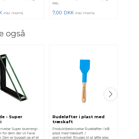
mo...
mo...
K
7,00
DKK
7,00
inkl. moms
inkl. moms
e også
Glass
Produkt
brede) t
Bredde:
76,00
e - Super
Rudeløfter i plast med
i
træskaft
ivelse Super lavenergi-
Produktbeskrivelse Rudeløfter i blå
r for dem der vil have
plast med træskaft. I
e. Den er bygget op af et
god kvalitet. Bruges til at løfte glas