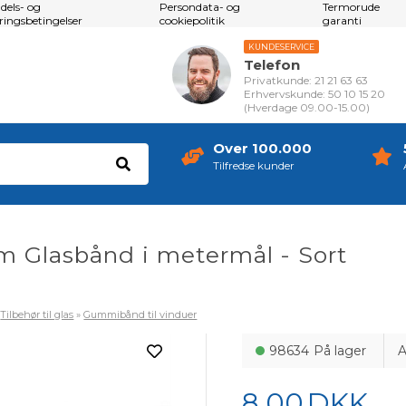
dels- og
Persondata- og
Termorude
eringsbetingelser
cookiepolitik
garanti
KUNDESERVICE
Telefon
Privatkunde: 21 21 63 63
Erhvervskunde: 50 10 15 20
(Hverdage 09.00-15.00)
Over 100.000
Tilfredse kunder
 Glasbånd i metermål - Sort
S
»
Tilbehør til glas
»
Gummibånd til vinduer
98634
På lager
A
8,00
DKK