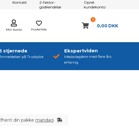
Kontakt
2-faktor-
Opret
godkendelse
kundekonto
0
0,00
DKK
Huskeliste
Min konto
5 stjernede
Ekspertviden
Anmeldelser på Trustpilot
Medarbejdere med flere års
erfaring
fhent din pakke
mandag