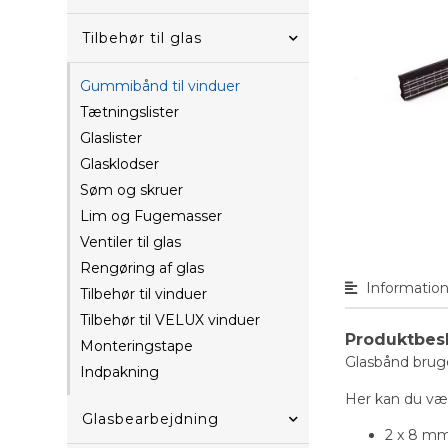
Tilbehør til glas
Gummibånd til vinduer
Tætningslister
Glaslister
Glasklodser
Søm og skruer
Lim og Fugemasser
Ventiler til glas
Rengøring af glas
Informatio
Tilbehør til vinduer
Tilbehør til VELUX vinduer
Produktbes
Monteringstape
Glasbånd bruge
Indpakning
Her kan du væ
Glasbearbejdning
2 x 8 mm