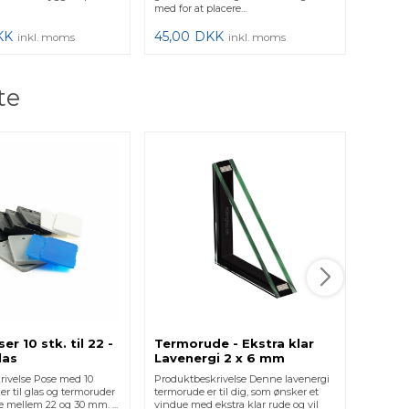
med for at placere...
KK
45,00
DKK
inkl. moms
inkl. moms
te
Term
Laven
Spros
Produkt
og 1 
termorud
det lidt
...
1.396
er 10 stk. til 22 -
Termorude - Ekstra klar
las
Lavenergi 2 x 6 mm
rivelse Pose med 10
Produktbeskrivelse Denne lavenergi
er til glas og termoruder
termorude er til dig, som ønsker et
 mellem 22 og 30 mm. ...
vindue med ekstra klar rude og vil