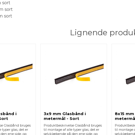
 sort
m sort
m sort
Lignende produ
sbånd i
3x9 mm Glasbånd i
8x15 mm 
Sort
metermål - Sort
metermål
lse Glasbånd bruges
Produktbeskrivelse Glasbånd bruges
Produktbesk
e typer glas, det er
til montage af alle typer glas, det er
til montage a
den ene side, og
selvklæbende på den ene side, og
selvklæbend