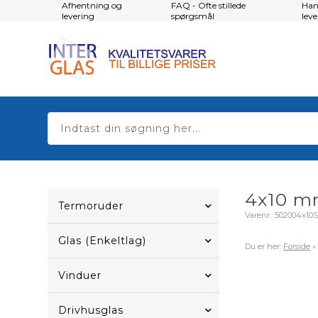
Afhentning og
FAQ - Ofte stillede
Han
levering
spørgsmål
lev
4x10 mm
Termoruder
Varenr.:
502004x10
Glas (Enkeltlag)
Du er her:
Forside
Vinduer
Drivhusglas