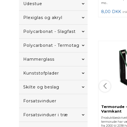
mo...
Udestue
8,00
DKK
in
Plexiglas og akryl
Polycarbonat - Slagfast
Polycarbonat - Termotag
Hammerglass
Kunststofplader
Skilte og beslag
Forsatsvinduer
Termorude -
Varmkant
Forsatsvinduer i træ
Produktbeskrivel
termorude har v
fra 2000 til 2018