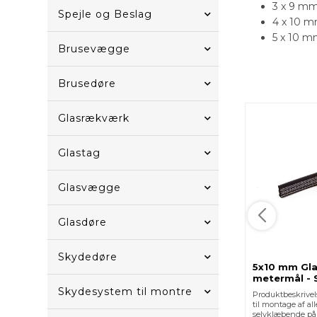
3 x 9 mm
Spejle og Beslag
4 x 10 m
5 x 10 m
Brusevægge
Brusedøre
Glasrækværk
Glastag
Glasvægge
Glasdøre
Skydedøre
5x10 mm Gla
metermål - 
Skydesystem til montre
Produktbeskrive
til montage af all
selvklæbende på 