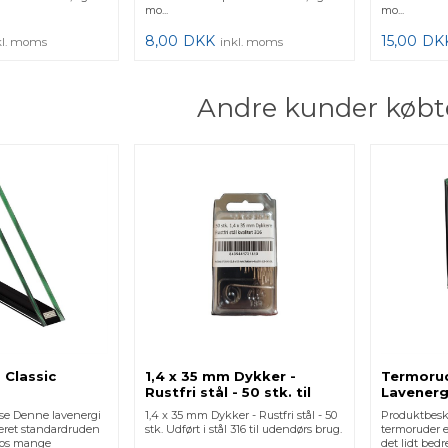
mo...
mo...
8,00
DKK
15,00
DK
kl. moms
inkl. moms
Andre kunder købt
 Classic
1,4 x 35 mm Dykker -
Termorud
Rustfri stål - 50 stk. til
Lavenerg
træglaslister
se Denne lavenergi
1,4 x 35 mm Dykker - Rustfri stål - 50
Produktbeskr
æret standardruden
stk. Udført i stål 316 til udendørs brug.
termoruder e
 hos mange
det lidt bedr