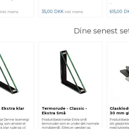
...
35,00
DKK
615,00
D
inkl. moms
inkl. moms
Dine senest se
 Ekstra klar
Termorude - Classic -
Glasklods
Ekstra Små
30 mm g
se Denne lavenergi
Produktbeskrivelse Extra små
Produktbesk
dig, som ønsker et
termoruder som er under det normale
stk glasbrikk
 klar rude og vil
mindstemål. Ellers er værdier og
med tykkelse