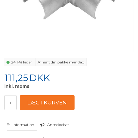
24
På lager
Afhent din pakke
mandag
111,25
DKK
inkl. moms
Information
Anmeldelser