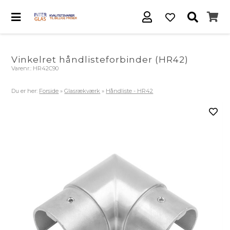
Vinkelret håndlisteforbinder (HR42)
Varenr.:
HR42C90
Du er her:
Forside
»
Glasrækværk
»
Håndliste - HR42