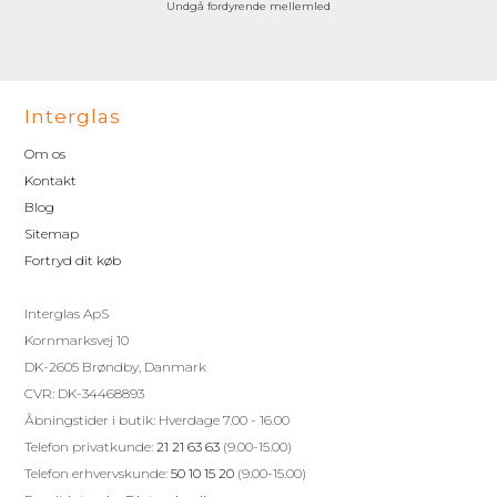
Undgå fordyrende mellemled
Interglas
Om os
Kontakt
Blog
Sitemap
Fortryd dit køb
Interglas ApS
Kornmarksvej 10
DK-2605 Brøndby, Danmark
CVR: DK-34468893
Åbningstider i butik: Hverdage 7.00 - 16.00
Telefon privatkunde:
21 21 63 63
(9.00-15.00)
Telefon erhvervskunde:
50 10 15 20
(9.00-15.00)