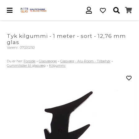
Tyk kilgummi - 1 meter - sort - 12,76 mm
glas
Varenr.:
07020250
Du er her:
Forside
»
Glasvægge
»
Glasvæg - Alu-Room - Tilbehør
»
Gummilister til glasvæg
»
Kilgummi