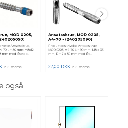
rue, MOD 0205,
Ansatsskrue, MOD 0205,
Under
(240205050)
A4-70 - (240205090)
7991,
50 - 1 Stk.
240205-090 - 1 Stk.
0670,
ivelse Ansatsskrue,
Produktbeskrivelse Ansatsskrue,
Produkt
(240
4-70 L = 50 mm: M8x12
MOD 0205, A4-70 L = 90 mm: M8 x 33
mask., D
- 1 St
8 mm med låsetap...
mm, D = 7 x 50 mm med lås...
0670, A4
K
22,00
DKK
4,00
inkl. moms
inkl. moms
e også