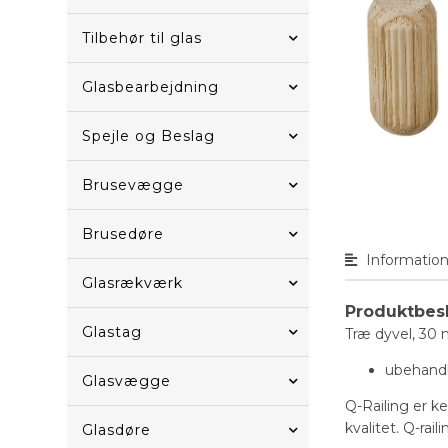
Tilbehør til glas
Glasbearbejdning
Spejle og Beslag
Brusevægge
Brusedøre
Informatio
Glasrækværk
Produktbes
Glastag
Træ dyvel, 30
ubehand
Glasvægge
Q-Railing er k
kvalitet. Q-ra
Glasdøre