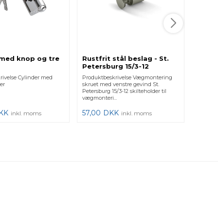
glasræk
ov...
7,00
 med knop og tre
Rustfrit stål beslag - St.
Petersburg 15/3-12
rivelse Cylinder med
Produktbeskrivelse Vægmontering
ler
skruet med venstre gevind St.
Petersburg 15/3-12 skilteholder til
vægmonteri...
KK
57,00
DKK
inkl. moms
inkl. moms