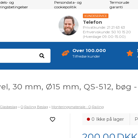
dels- og
Persondata- og
Termorude
eringsbetingelser
cookiepolitik
garanti
KUNDESERVICE
Telefon
Privatkunde: 21 21 63 63
Erhvervskunde: 50 10 15 20
(Hverdage 09.00-15.00)
Over 100.000
Tilfredse kunder
el, 30 mm, Ø15 mm, QS-512, bøg - 
»
Glasbeslag
»
Q-Railing Beslag
»
Monteringsmateriale - Q-Railing
0
Ikke på lager
P
200,00
DKK