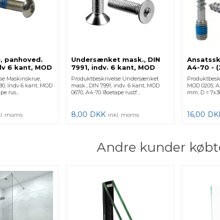
, panhoved.
Undersænket mask., DIN
Ansatssk
dv 6 kant, MOD
7991, indv. 6 kant, MOD
A4-70 - 
 - (230690510)
0670, A4-70 -
240205-0
se Maskinskrue,
Produktbeskrivelse Undersænket
Produktbeskr
 1 Stk.
(240670625) 240670-625
0, Indv 6 kant, MOD
mask., DIN 7991, indv. 6 kant, MOD
MOD 0205, A
- 1 Stk.
pe rus...
0670, A4-70 låsetape rustf...
mm, D = 7x3
8,00
DKK
16,00
DK
kl. moms
inkl. moms
Andre kunder købt