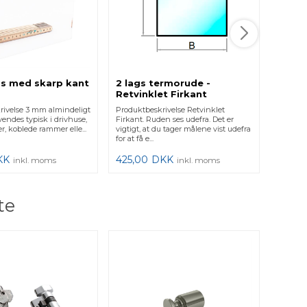
s med skarp kant
2 lags termorude -
8 mm
Retvinklet Firkant
poler
rivelse 3 mm almindeligt
Produktbeskrivelse Retvinklet
Produkt
vendes typisk i drivhuse,
Firkant. Ruden ses udefra. Det er
glas me
r, koblede rammer elle...
vigtigt, at du tager målene vist udefra
typisk t
for at få e...
glaslåger 
KK
425,00
DKK
789,0
inkl. moms
inkl. moms
te
Sikke
Produkt
SS316 i 