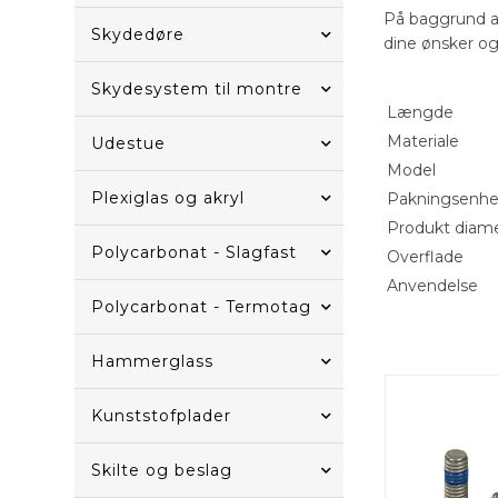
På baggrund a
Skydedøre
dine ønsker og 
Skydesystem til montre
Længde
Materiale
Udestue
Model
Plexiglas og akryl
Pakningsenh
Produkt diam
Polycarbonat - Slagfast
Overflade
Anvendelse
Polycarbonat - Termotag
Hammerglass
Kunststofplader
Skilte og beslag