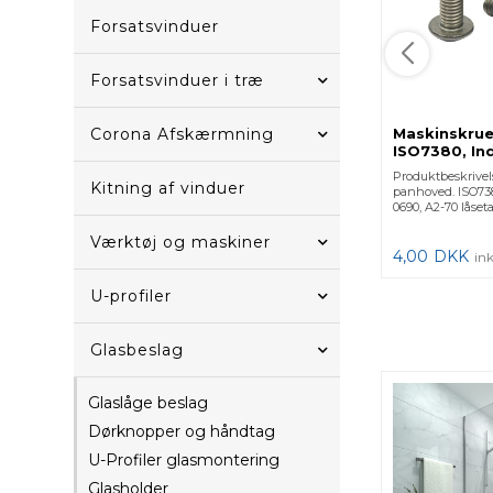
Forsatsvinduer
Forsatsvinduer i træ
Corona Afskærmning
Maskinskrue
ISO7380, In
0690, A2-70
Produktbeskrivel
230690-510 -
Kitning af vinduer
panhoved. ISO738
0690, A2-70 låseta
Værktøj og maskiner
4,00
DKK
in
U-profiler
Glasbeslag
Glaslåge beslag
Dørknopper og håndtag
U-Profiler glasmontering
Glasholder