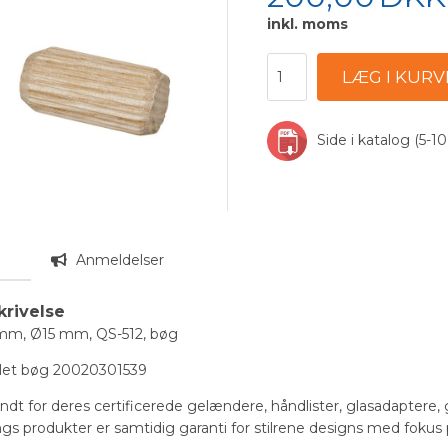
inkl. moms
Side i katalog (5-10
n
Anmeldelser
krivelse
 mm, Ø15 mm, QS-512, bøg
let bøg 20020301539
endt for deres certificerede gelændere, håndlister, glasadaptere
ilings produkter er samtidig garanti for stilrene designs med foku