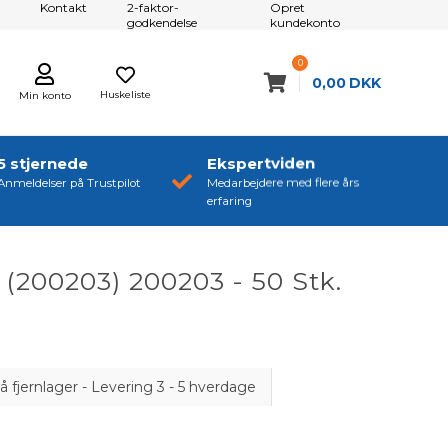
Kontakt
2-faktor-
Opret
godkendelse
kundekonto
0
0,00
DKK
Huskeliste
Min konto
5 stjernede
Ekspertviden
Anmeldelser på Trustpilot
Medarbejdere med flere års
erfaring
(200203) 200203 - 50 Stk.
å fjernlager - Levering 3 - 5 hverdage