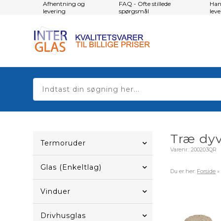
Afhentning og
FAQ - Ofte stillede
Han
levering
spørgsmål
lev
Træ dyv
Termoruder
Varenr.:
200203QR
Glas (Enkeltlag)
Du er her:
Forside
Vinduer
Drivhusglas