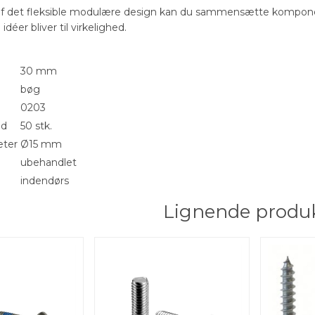
f det fleksible modulære design kan du sammensætte kompone
idéer bliver til virkelighed.
30 mm
bøg
0203
ed
50 stk.
eter
Ø15 mm
ubehandlet
indendørs
Lignende produ