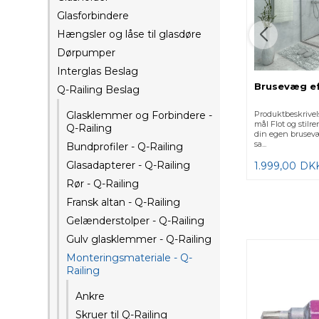
Glasforbindere
Hængsler og låse til glasdøre
Dørpumper
Interglas Beslag
Brusevæg ef
Q-Railing Beslag
Produktbeskrivel
Glasklemmer og Forbindere -
mål Flot og stilr
Q-Railing
din egen brusev
sa...
Bundprofiler - Q-Railing
Glasadapterer - Q-Railing
1.999,00
DK
Rør - Q-Railing
Fransk altan - Q-Railing
Gelænderstolper - Q-Railing
Gulv glasklemmer - Q-Railing
Monteringsmateriale - Q-
Railing
Ankre
Skruer til Q-Railing