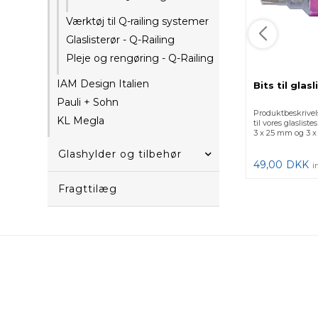
Værktøj til Q-railing systemer
Glaslisterør - Q-Railing
Pleje og rengøring - Q-Railing
IAM Design Italien
Bits til glas
Pauli + Sohn
Produktbeskrivel
KL Megla
til vores glasliste
3 x 25 mm og 3 x
Glashylder og tilbehør
49,00
DKK
i
Fragttilæg