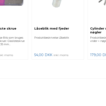
liste skrue
Låseblik med fjeder
Cylinder
nøgler
se Bits som bruges
Produktbeskrivelse Låseblik
Produktbesk
skruer. Glaslisteskrue
vrider + nøg
 35 mm...
54,00
DKK
179,00
D
nkl. moms
inkl. moms