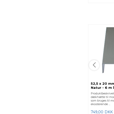
52,5 x 20 m
Natur - 6 m 
Produktbeskrive
dækhætte til mon
som bruges til m
eksisterende ...
749,00
DKK