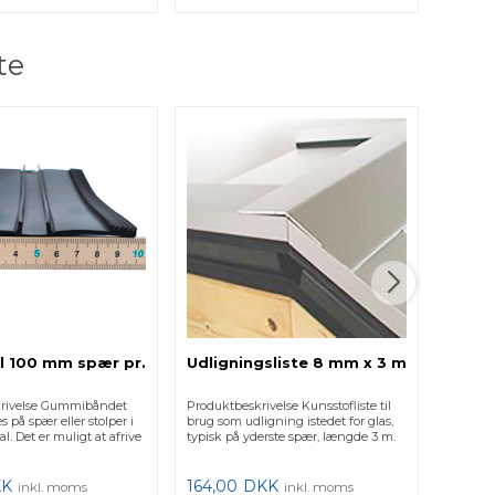
te
72,4
til hæ
Produkt
hvid en
Bruges 
dækhæ..
39,00
l 100 mm spær pr.
Udligningsliste 8 mm x 3 m
krivelse Gummibåndet
Produktbeskrivelse Kunsstofliste til
 på spær eller stolper i
brug som udligning istedet for glas,
al. Det er muligt at afrive
typisk på yderste spær, længde 3 m.
KK
164,00
DKK
inkl. moms
inkl. moms