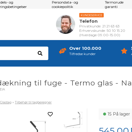
dels- og
Persondata- og
Termorude
eringsbetingelser
cookiepolitik
garanti
KUNDESERVICE
Telefon
Privatkunde: 21 21 63 63
Erhvervskunde: 50 10 15 20
(Hverdage 09.00-15.00)
Over 100.000
Tilfredse kunder
ækning til fuge - Termo glas - Na
ElA
»
Glastag
»
Tilbehør til tagberegner
15
På lager
545,00