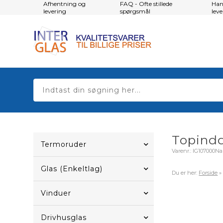
Afhentning og
FAQ - Ofte stillede
Han
levering
spørgsmål
lev
Topindd
Termoruder
Varenr.:
IG107000Na
Glas (Enkeltlag)
Du er her:
Forside
Vinduer
Drivhusglas