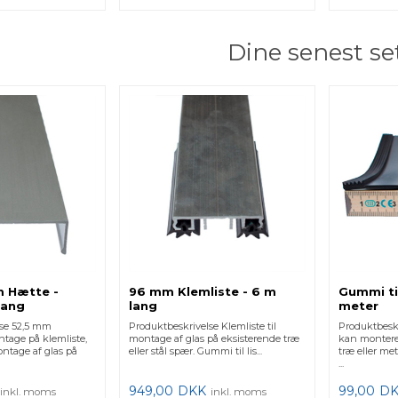
Dine senest se
m Hætte -
96 mm Klemliste - 6 m
Gummi ti
lang
lang
meter
lse 52,5 mm
Produktbeskrivelse Klemliste til
Produktbes
tage på klemliste,
montage af glas på eksisterende træ
kan monteres
ontage af glas på
eller stål spær. Gummi til lis...
træ eller met
...
949,00
DKK
99,00
D
inkl. moms
inkl. moms