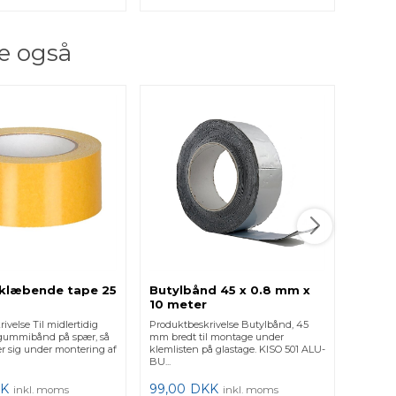
e også
Butyl
10 me
Produkt
mm bred
klemlist
345,0
klæbende tape 25
Butylbånd 45 x 0.8 mm x
10 meter
ivelse Til midlertidig
Produktbeskrivelse Butylbånd, 45
f gummibånd på spær, så
mm bredt til montage under
ter sig under montering af
klemlisten på glastage. KISO 501 ALU-
BU...
K
99,00
DKK
inkl. moms
inkl. moms