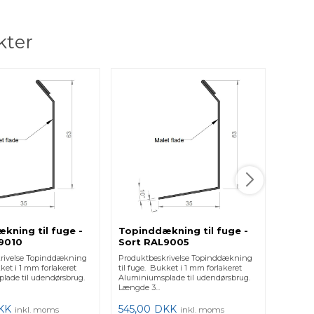
kter
kning til fuge -
Topinddækning til fuge -
Topin
9010
Sort RAL9005
Termo
rivelse Topinddækning
Produktbeskrivelse Topinddækning
Produkt
kket i 1 mm forlakeret
til fuge. Bukket i 1 mm forlakeret
til fuge
lade til udendørsbrug.
Aluminiumsplade til udendørsbrug.
Alumini
Længde 3...
Længde.
KK
545,00
DKK
989,0
inkl. moms
inkl. moms