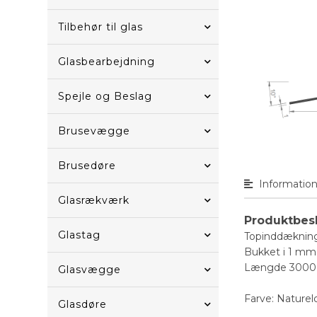
Tilbehør til glas
Glasbearbejdning
Spejle og Beslag
Brusevægge
Brusedøre
Informatio
Glasrækværk
Produktbes
Glastag
Topinddækning 
Bukket i 1 mm 
Længde 3000
Glasvægge
Farve: Naturel
Glasdøre