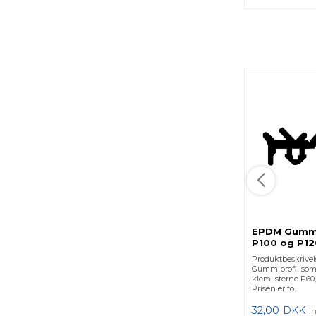
EPDM Gummi 
P100 og P12
Produktbeskrive
Gummiprofil som p
klemlisterne P60,
Prisen er fo...
32,00
DKK
i