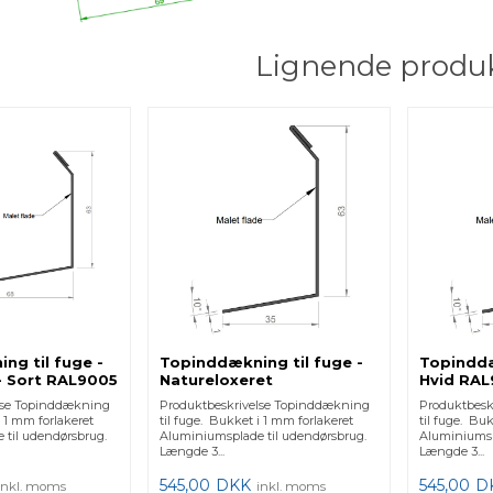
Lignende produ
ng til fuge -
Topinddækning til fuge -
Topinddæ
- Sort RAL9005
Natureloxeret
Hvid RAL
lse Topinddækning
Produktbeskrivelse Topinddækning
Produktbesk
i 1 mm forlakeret
til fuge. Bukket i 1 mm forlakeret
til fuge. Bu
 til udendørsbrug.
Aluminiumsplade til udendørsbrug.
Aluminiumsp
Længde 3...
Længde 3...
545,00
DKK
545,00
D
inkl. moms
inkl. moms