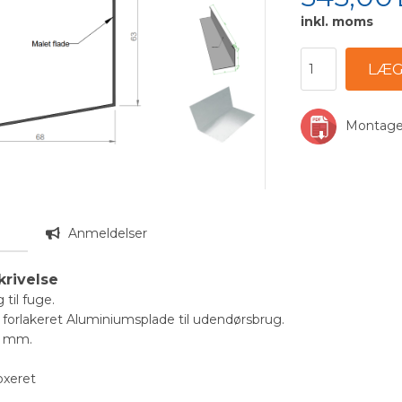
inkl. moms
Montage
n
Anmeldelser
krivelse
til fuge.
forlakeret Aluminiumsplade til udendørsbrug.
 mm.
oxeret