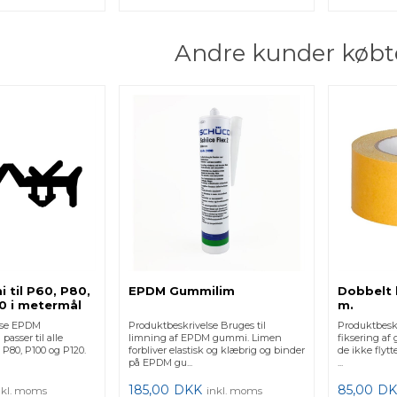
Andre kunder købt
til P60, P80,
EPDM Gummilim
Dobbelt 
0 i metermål
m.
lse EPDM
Produktbeskrivelse Bruges til
Produktbeskr
asser til alle
limning af EPDM gummi. Limen
fiksering a
 P80, P100 og P120.
forbliver elastisk og klæbrig og binder
de ikke flyt
på EPDM gu...
...
185,00
DKK
85,00
DK
nkl. moms
inkl. moms