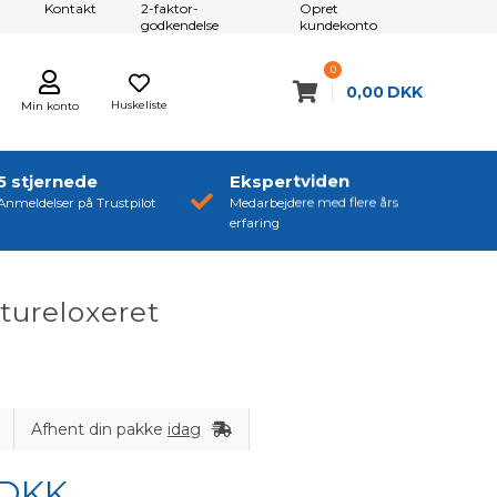
Kontakt
2-faktor-
Opret
godkendelse
kundekonto
0
0,00
DKK
Huskeliste
Min konto
5 stjernede
Ekspertviden
Anmeldelser på Trustpilot
Medarbejdere med flere års
erfaring
tureloxeret
Afhent din pakke
idag
DKK