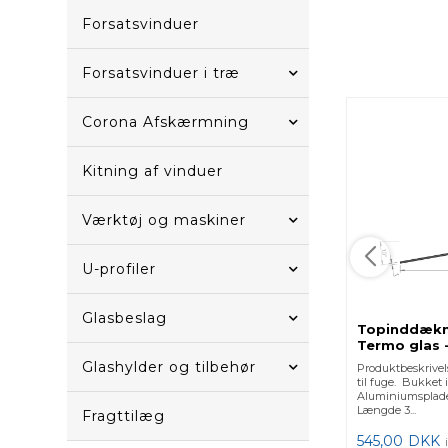
Forsatsvinduer
Forsatsvinduer i træ
Corona Afskærmning
Kitning af vinduer
Værktøj og maskiner
U-profiler
Glasbeslag
Topinddækni
Termo glas 
Glashylder og tilbehør
Produktbeskrive
til fuge. Bukket 
Aluminiumsplade
Længde 3...
Fragttilæg
545,00
DKK