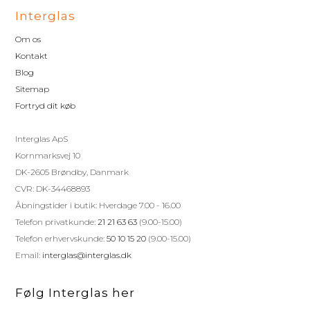
Interglas
Om os
Kontakt
Blog
Sitemap
Fortryd dit køb
Interglas ApS
Kornmarksvej 10
DK-2605 Brøndby, Danmark
CVR: DK-34468893
Åbningstider i butik: Hverdage 7.00 - 16.00
Telefon privatkunde:
21 21 63 63
(9.00-15.00)
Telefon erhvervskunde:
50 10 15 20
(9.00-15.00)
Email:
interglas@interglas.dk
Følg Interglas her