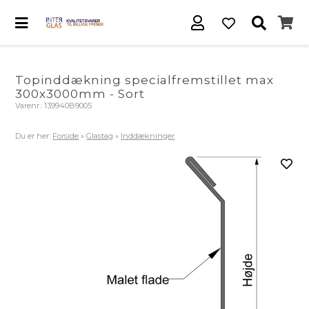
Topinddækning specialfremstillet max
300x3000mm - Sort
Varenr.:
139940B9005
Du er her:
Forside
»
Glastag
»
Inddækninger