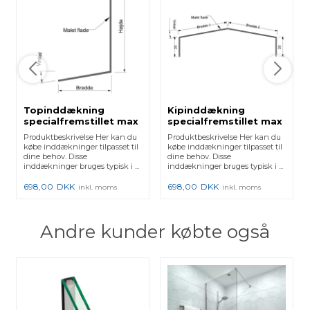
Topinddækning
Kipinddækning
specialfremstillet max
specialfremstillet max
300x3000mm -
300x3000mm - Sort
Produktbeskrivelse Her kan du
Produktbeskrivelse Her kan du
Natureloxeret
købe inddækninger tilpasset til
købe inddækninger tilpasset til
dine behov. Disse
dine behov. Disse
inddækninger bruges typisk i ...
inddækninger bruges typisk i ...
698,00
DKK
698,00
DKK
inkl. moms
inkl. moms
Andre kunder købte også