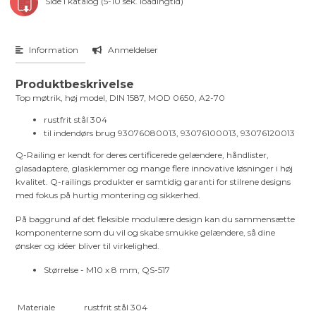
Side i katalog (5-10 sek. loadingtid)
Information
Anmeldelser
Produktbeskrivelse
Top møtrik, høj model, DIN 1587, MOD 0650, A2-70
rustfrit stål 304
til indendørs brug 93076080013, 93076100013, 93076120013
Q-Railing er kendt for deres certificerede gelændere, håndlister,
glasadaptere, glasklemmer og mange flere innovative løsninger i høj
kvalitet. Q-railings produkter er samtidig garanti for stilrene designs
med fokus på hurtig montering og sikkerhed.
På baggrund af det fleksible modulære design kan du sammensætte
komponenterne som du vil og skabe smukke gelændere, så dine
ønsker og idéer bliver til virkelighed.
Størrelse - M10 x 8 mm, QS-517
Materiale
rustfrit stål 304