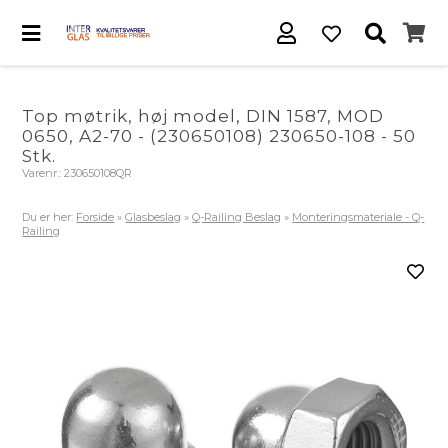
Top møtrik, høj model, DIN 1587, MOD
0650, A2-70 - (230650108) 230650-108 - 50
Stk.
Varenr.:
230650108QR
Du er her:
Forside
»
Glasbeslag
»
Q-Railing Beslag
»
Monteringsmateriale - Q-
Railing