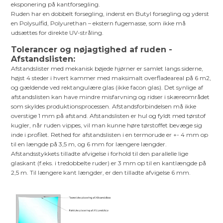
eksponering på kantforsegling.
Ruden har en dobbelt forsegling, inderst en Butyl forsegling og yderst
en Polysulfid, Polyurethan – ekstern fugemasse, som ikke må
udsættes for direkte UV-stråling.
Tolerancer og nøjagtighed af ruden -
Afstandslisten:
Afstandslister med mekanisk bøjede hjørner er samlet langs siderne,
højst 4 steder i hvert kammer med maksimalt overfladeareal på 6 m2,
og gældende ved rektangulære glas (ikke facon glas). Det synlige af
afstandslisten kan have mindre misfarvning og ridser i skæreområdet
som skyldes produktionsprocessen. Afstandsforbindelsen må ikke
overstige 1 mm på afstand. Afstandslisten er hul og fyldt med tørstof
kugler, når ruden vippes, vil man kunne høre tørstoffet bevæge sig
inde i profilet. Rethed for afstandslisten i en termorude er +- 4 mm op
til en længde på 3,5 m, og 6 mm for længere længder.
Afstandsstykkets tilladte afvigelse i forhold til den parallelle lige
glaskant (f.eks. i tredobbelte ruder) er 3 mm op til en kantlængde på
2,5 m. Til længere kant længder, er den tilladte afvigelse 6 mm.