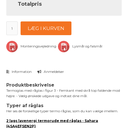
Totalpris
LÆG I KURVEN
Monteringsvejledning
Lysmål og falsmål
Information
Anmeldelser
Produktbeskrivelse
Termoglas med råglas i figur 3 - Femkant med skrå top faldende mod
højre. - Vælg ønskede udgave og indtast dine mål.
Typer af råglas
Her ses de forskellige typer termo råglas, som du kan vælge imellem.
2 lags lavenergi termorude med råglas - Sahara
(4SA4EFSEN2P)