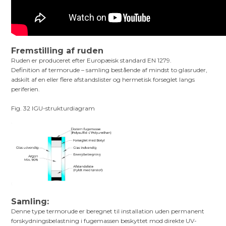
Fremstilling af ruden
Ruden er produceret efter Europæisk standard EN 1279.
Definition af termorude – samling bestående af mindst to glasruder,
adskilt af en eller flere afstandslister og hermetisk forseglet langs
periferien.
Fig. 32 IGU-strukturdiagram
Samling:
Denne type termorude er beregnet til installation uden permanent
forskydningsbelastning i fugemassen beskyttet mod direkte UV-