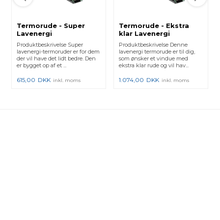
Termorude - Super
Termorude - Ekstra
Lavenergi
klar Lavenergi
Produktbeskrivelse Super
Produktbeskrivelse Denne
lavenergi-termoruder er for dem
lavenergi termorude er til dig,
der vil have det lidt bedre. Den
som ønsker et vindue med
er bygget op af et ...
ekstra klar rude og vil hav...
615,00
DKK
1.074,00
DKK
inkl. moms
inkl. moms