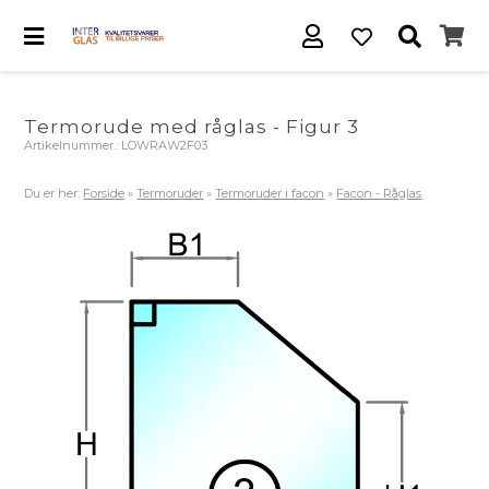
Termorude med råglas - Figur 3
Artikelnummer.:
LOWRAW2F03
Du er her:
Forside
»
Termoruder
»
Termoruder i facon
»
Facon - Råglas