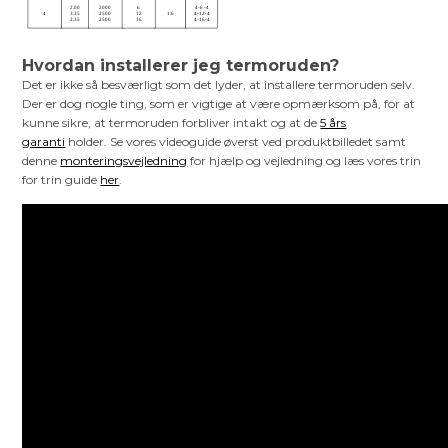
Hvordan installerer jeg termoruden?
Det er ikke så besværligt som det lyder, at installere termoruden selv.
Der er dog nogle ting, som er vigtige at være opmærksom på, for at
kunne sikre, at termoruden forbliver intakt og at de
5 års
garanti
holder. Se vores videoguide øverst ved produktbilledet samt
denne
monteringsvejledning
for hjælp og vejledning og læs vores trin
for trin guide
her
.