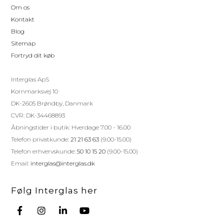
Om os
Kontakt
Blog
Sitemap
Fortryd dit køb
Interglas ApS
Kornmarksvej 10
DK-2605 Brøndby, Danmark
CVR: DK-34468893
Åbningstider i butik: Hverdage 7.00 - 16.00
Telefon privatkunde:
21 21 63 63
(9.00-15.00)
Telefon erhvervskunde:
50 10 15 20
(9.00-15.00)
Email:
interglas@interglas.dk
Følg Interglas her