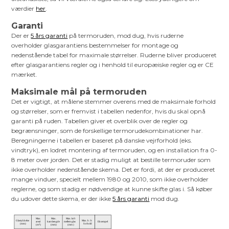
værdier
her
.
Garanti
Der er
5 års garanti
på termoruden, mod dug, hvis ruderne
overholder glasgarantiens bestemmelser for montage og
nedenstående tabel for maximale størrelser. Ruderne bliver produceret
efter glasgarantiens regler og i henhold til europæiske regler og er CE
mærket.
Maksimale mål på termoruden
Det er vigtigt, at målene stemmer overens med de maksimale forhold
og størrelser, som er fremvist i tabellen nedenfor, hvis du skal opnå
garanti på ruden. Tabellen giver et overblik over de regler og
begrænsninger, som de forskellige termorudekombinationer har.
Beregningerne i tabellen er baseret på danske vejrforhold (eks.
vindtryk), en lodret montering af termoruden, og en installation fra 0-
8 meter over jorden. Det er stadig muligt at bestille termoruder som
ikke overholder nedenstående skema. Det er fordi, at der er produceret
mange vinduer, specielt mellem 1980 og 2010, som ikke overholder
reglerne, og som stadig er nødvendige at kunne skifte glas i. Så køber
du udover dette skema, er der ikke
5 års garanti
mod dug.