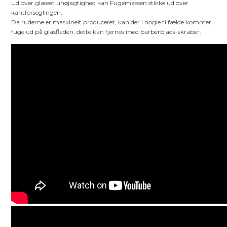
Ud over glasset unøjagtighed kan Fugemassen stikke ud over
kantforseglingen.
Da ruderne er maskinelt produceret, kan der i nogle tilfælde kommer
fuge ud på glasfladen, dette kan fjernes med barberblads-skraber.