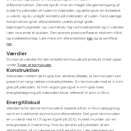
stålkonstruktion. Derved opnår man en meget lille gennemgang af
kulde fra ydersiden af ruden til indersiden, og dette giver en forbedret
u-værdi, og du undgår kondens på indersiden af ruden. Dens særlige
konstruktion giver afstandslisten usædvanligt gode
bøjningsmuligheder, lav varmetab, høj rammestabilitet og U-værdier
i den lave ende af skalaen. Den øverste plastoverflade er ekstrem hård
og kuldebestandig. Læs mere om afstandslisten
her
og se certifikat
her
.
Værdier
Du kan se værdier for den enkelte termorude på produkt linket oppe
under
Typer af termoruder
Konstruktion
Afstanden mellem de to glas kan ændres således, at termoruden kan
passe til en lang række vinduestykkelser. En termorude med et 4 mm
glas på ydersiden, 16 mm argon gas og et 4 mm glas med
energibelægning på indersiden bliver refereret til som 4+16+4.
Energitilskud
Værdierne for denne termorude er baseret på en 4+16+4 opbygning
samt en traditionel aluminiums afstandsliste. Det giver termoruden
en u-værdi ned til 1,11 og en Egref på 25,10, hvilket munder ud i en
energiklasse A mærkning. Hvis du ændrer på tykkelsen af din
afstandsliste, så vil værdierne også ændre sig. Læs yderligere om