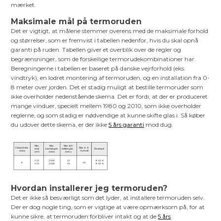
mærket.
Maksimale mål på termoruden
Det er vigtigt, at målene stemmer overens med de maksimale forhold
og størrelser, som er fremvist i tabellen nedenfor, hvis du skal opnå
garanti på ruden. Tabellen giver et overblik over de regler og
begrænsninger, som de forskellige termorudekombinationer har.
Beregningerne i tabellen er baseret på danske vejrforhold (eks.
vindtryk), en lodret montering af termoruden, og en installation fra 0-
8 meter over jorden. Det er stadig muligt at bestille termoruder som
ikke overholder nedenstående skema. Det er fordi, at der er produceret
mange vinduer, specielt mellem 1980 og 2010, som ikke overholder
reglerne, og som stadig er nødvendige at kunne skifte glas i. Så køber
du udover dette skema, er der ikke
5 års garanti
mod dug.
Hvordan installerer jeg termoruden?
Det er ikke så besværligt som det lyder, at installere termoruden selv.
Der er dog nogle ting, som er vigtige at være opmærksom på, for at
kunne sikre, at termoruden forbliver intakt og at de
5 års