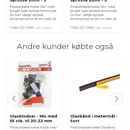
Sprosse 2000 - 2
Sprosse 2000 - 3
vandret og 2 lodret
vandret og 1 lodret
Produktbeskrivelse Den mest
Produktbeskrivelse Den mest
brugte type sprosse termorude.
brugte type sprosse termorude.
Du kan vælge sprosse
Du kan vælge sprosse
dimensionerne 18 mm eller 26 ...
dimensionerne 18 mm eller 26 ...
1.464,00
DKK
1.364,00
DKK
inkl. moms
inkl. moms
Andre kunder købte også
Glasklodser - Mix med
Glasbånd i metermål -
55 stk. til 20-22 mm
Sort
glas
Produktbeskrivelse Kasse med
Produktbeskrivelse Glasbånd