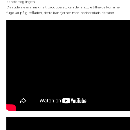
kantforseglingen.
Da ruderne er maskinelt produceret, kan der i nogle tilfælde kommer
fuge ud på glasfladen, dette kan fjernes med barberblads-skraber.