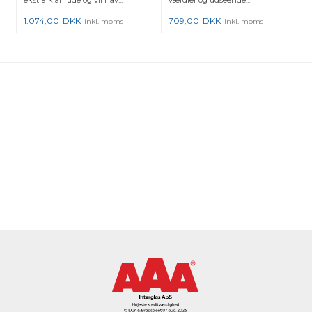
ekstra klar rude og vil hav...
værdier og udseende...
1.074,00
DKK
709,00
DKK
inkl. moms
inkl. moms