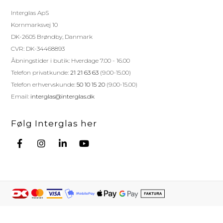
Interglas ApS
Kornmarksvej 10
DK-2605 Brøndby, Danmark
CVR: DK-34468893
Åbningstider i butik: Hverdage 7.00 - 16.00
Telefon privatkunde:
21 21 63 63
(9.00-15.00)
Telefon erhvervskunde:
50 10 15 20
(9.00-15.00)
Email:
interglas@interglas.dk
Følg Interglas her