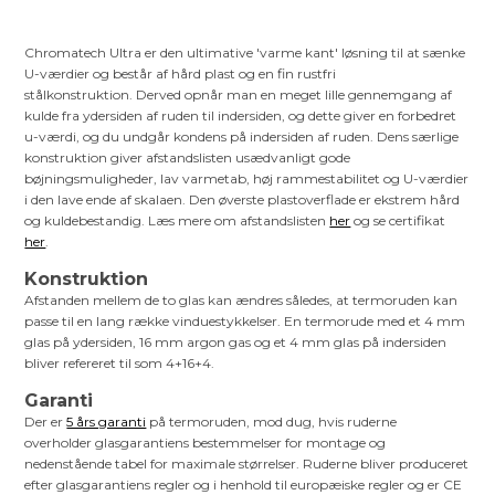
Chromatech Ultra er den ultimative 'varme kant' løsning til at sænke
U-værdier og består af hård plast og en fin rustfri
stålkonstruktion. Derved opnår man en meget lille gennemgang af
kulde fra ydersiden af ruden til indersiden, og dette giver en forbedret
u-værdi, og du undgår kondens på indersiden af ruden. Dens særlige
konstruktion giver afstandslisten usædvanligt gode
bøjningsmuligheder, lav varmetab, høj rammestabilitet og U-værdier
i den lave ende af skalaen. Den øverste plastoverflade er ekstrem hård
og kuldebestandig. Læs mere om afstandslisten
her
og se certifikat
her
.
Konstruktion
Afstanden mellem de to glas kan ændres således, at termoruden kan
passe til en lang række vinduestykkelser. En termorude med et 4 mm
glas på ydersiden, 16 mm argon gas og et 4 mm glas på indersiden
bliver refereret til som 4+16+4.
Garanti
Der er
5 års garanti
på termoruden, mod dug, hvis ruderne
overholder glasgarantiens bestemmelser for montage og
nedenstående tabel for maximale størrelser. Ruderne bliver produceret
efter glasgarantiens regler og i henhold til europæiske regler og er CE