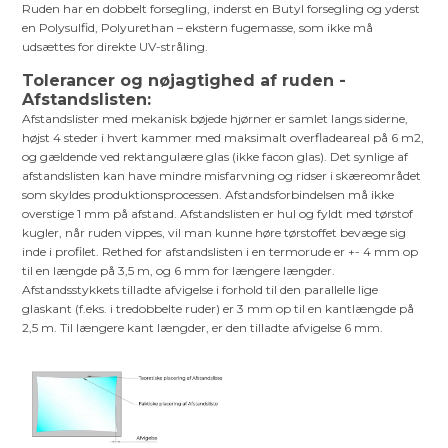
Ruden har en dobbelt forsegling, inderst en Butyl forsegling og yderst
en Polysulfid, Polyurethan – ekstern fugemasse, som ikke må
udsættes for direkte UV-stråling.
Tolerancer og nøjagtighed af ruden -
Afstandslisten:
Afstandslister med mekanisk bøjede hjørner er samlet langs siderne,
højst 4 steder i hvert kammer med maksimalt overfladeareal på 6 m2,
og gældende ved rektangulære glas (ikke facon glas). Det synlige af
afstandslisten kan have mindre misfarvning og ridser i skæreområdet
som skyldes produktionsprocessen. Afstandsforbindelsen må ikke
overstige 1 mm på afstand. Afstandslisten er hul og fyldt med tørstof
kugler, når ruden vippes, vil man kunne høre tørstoffet bevæge sig
inde i profilet. Rethed for afstandslisten i en termorude er +- 4 mm op
til en længde på 3,5 m, og 6 mm for længere længder.
Afstandsstykkets tilladte afvigelse i forhold til den parallelle lige
glaskant (f.eks. i tredobbelte ruder) er 3 mm op til en kantlængde på
2,5 m. Til længere kant længder, er den tilladte afvigelse 6 mm.