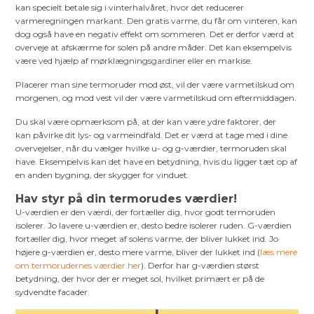
kan specielt betale sig i vinterhalvåret, hvor det reducerer
varmeregningen markant. Den gratis varme, du får om vinteren, kan
dog også have en negativ effekt om sommeren. Det er derfor værd at
overveje at afskærme for solen på andre måder. Det kan eksempelvis
være ved hjælp af mørklægningsgardiner eller en markise.
Placerer man sine termoruder mod øst, vil der være varmetilskud om
morgenen, og mod vest vil der være varmetilskud om eftermiddagen.
Du skal være opmærksom på, at der kan være ydre faktorer, der
kan påvirke dit lys- og varmeindfald. Det er værd at tage med i dine
overvejelser, når du vælger hvilke u- og g-værdier, termoruden skal
have. Eksempelvis kan det have en betydning, hvis du ligger tæt op af
en anden bygning, der skygger for vinduet.
Hav styr på din termorudes værdier!
U-værdien er den værdi, der fortæller dig, hvor godt termoruden
isolerer. Jo lavere u-værdien er, desto bedre isolerer ruden. G-værdien
fortæller dig, hvor meget af solens varme, der bliver lukket ind. Jo
højere g-værdien er, desto mere varme, bliver der lukket ind (
læs mere
om termorudernes værdier her
). Derfor har g-værdien størst
betydning, der hvor der er meget sol, hvilket primært er på de
sydvendte facader.