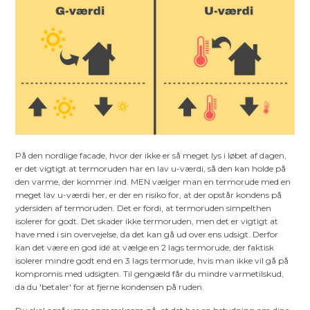
På den nordlige facade, hvor der ikke er så meget lys i løbet af dagen,
er det vigtigt at termoruden har en lav u-værdi, så den kan holde på
den varme, der kommer ind. MEN vælger man en termorude med en
meget lav u-værdi her, er der en risiko for, at der opstår kondens på
ydersiden af termoruden. Det er fordi, at termoruden simpelthen
isolerer for godt. Det skader ikke termoruden, men det er vigtigt at
have med i sin overvejelse, da det kan gå ud over ens udsigt. Derfor
kan det være en god idé at vælge en 2 lags termorude, der faktisk
isolerer mindre godt end en 3 lags termorude, hvis man ikke vil gå på
kompromis med udsigten. Til gengæld får du mindre varmetilskud,
da du 'betaler' for at fjerne kondensen på ruden.