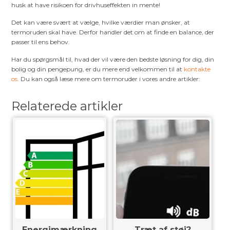
husk at have risikoen for drivhuseffekten in mente!
Det kan være svært at vælge, hvilke værdier man ønsker, at
termoruden skal have. Derfor handler det om at finde en balance, der
passer til ens behov.
Har du spørgsmål til, hvad der vil være den bedste løsning for dig, din
bolig og din pengepung, er du mere end velkommen til at
kontakte
os
. Du kan også læse mere om termoruder i vores andre artikler:
Relaterede artikler
Energimærkning
Træt af støj?