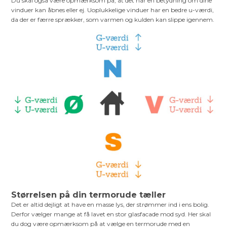
Du skal også være opmærksom på, at det har en betydning om dine
vinduer kan åbnes eller ej. Uoplukkelige vinduer har en bedre u-værdi,
da der er færre sprækker, som varmen og kulden kan slippe igennem.
Størrelsen på din termorude tæller
Det er altid dejligt at have en masse lys, der strømmer ind i ens bolig.
Derfor vælger mange at få lavet en stor glasfacade mod syd. Her skal
du dog være opmærksom på at vælge en termorude med en