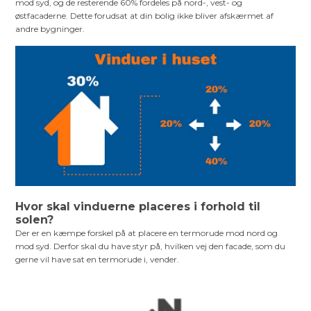
mod syd, og de resterende 60% fordeles på nord-, vest- og
østfacaderne. Dette forudsat at din bolig ikke bliver afskærmet af
andre bygninger.
Hvor skal vinduerne placeres i forhold til
solen?
Der er en kæmpe forskel på at placere en termorude mod nord og
mod syd. Derfor skal du have styr på, hvilken vej den facade, som du
gerne vil have sat en termorude i, vender.