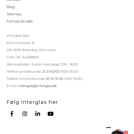
Blog
Sitemap
Fortryd dit køb
Interglas ApS
Kornmarksvej 10
DK-2605 Brøndby, Danmark
CVR: DK-34468893
Åbningstider i butik: Hverdage 7.00 - 16.00
Telefon privatkunde:
21 21 63 63
(9.00-15.00)
Telefon erhvervskunde:
50 10 15 20
(9.00-15.00)
Email:
interglas@interglas.dk
Følg Interglas her
1