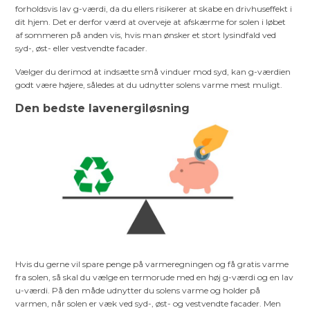
forholdsvis lav g-værdi, da du ellers risikerer at skabe en drivhuseffekt i
dit hjem. Det er derfor værd at overveje at afskærme for solen i løbet
af sommeren på anden vis, hvis man ønsker et stort lysindfald ved
syd-, øst- eller vestvendte facader.
Vælger du derimod at indsætte små vinduer mod syd, kan g-værdien
godt være højere, således at du udnytter solens varme mest muligt.
Den bedste lavenergiløsning
Hvis du gerne vil spare penge på varmeregningen og få gratis varme
fra solen, så skal du vælge en termorude med en høj g-værdi og en lav
u-værdi. På den måde udnytter du solens varme og holder på
varmen, når solen er væk ved syd-, øst- og vestvendte facader. Men