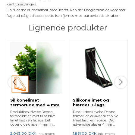
kantforseglingen.
Da ruderne er maskinelt produceret, kan der i nogle tilfælde kommer
fuge ud på glasfladen, dette kan fjernes med barberblads-skraber.
Lignende produkter
Silikonelimet
Silikonelimet og
termorude med 4 mm
hærdet 3-lags
hærdet og 4 mm
termorude med
Produktbeskrivelse Denne
Produktbeskrivelse Denne
hærdet satin glas
Lavenergi
termorude er lavet til at blive
termorude er lavet til at blive
limet fast i en facade. Det
limet fast i en facade. Det
udvendige glas er 4 mm h...
udvendige glas er 4 mm ...
2.043,00
DKK
1.861,00
DKK
inkl. moms
inkl. moms