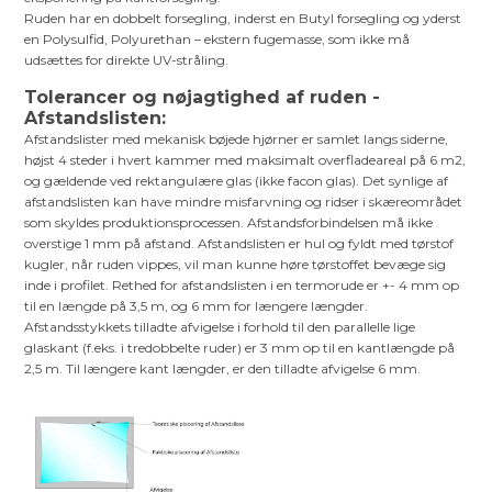
Ruden har en dobbelt forsegling, inderst en Butyl forsegling og yderst
en Polysulfid, Polyurethan – ekstern fugemasse, som ikke må
udsættes for direkte UV-stråling.
Tolerancer og nøjagtighed af ruden -
Afstandslisten:
Afstandslister med mekanisk bøjede hjørner er samlet langs siderne,
højst 4 steder i hvert kammer med maksimalt overfladeareal på 6 m2,
og gældende ved rektangulære glas (ikke facon glas). Det synlige af
afstandslisten kan have mindre misfarvning og ridser i skæreområdet
som skyldes produktionsprocessen. Afstandsforbindelsen må ikke
overstige 1 mm på afstand. Afstandslisten er hul og fyldt med tørstof
kugler, når ruden vippes, vil man kunne høre tørstoffet bevæge sig
inde i profilet. Rethed for afstandslisten i en termorude er +- 4 mm op
til en længde på 3,5 m, og 6 mm for længere længder.
Afstandsstykkets tilladte afvigelse i forhold til den parallelle lige
glaskant (f.eks. i tredobbelte ruder) er 3 mm op til en kantlængde på
2,5 m. Til længere kant længder, er den tilladte afvigelse 6 mm.