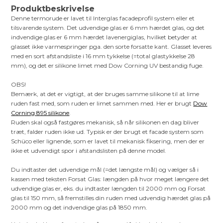
Produktbeskrivelse
Denne termorude er lavet til Interglas facadeprofil system eller et
tilsvarende system. Det udvendige glas er 6 mm hærdet glas, og det
indvendige glas er 6 mm hærdet lavenergiglas, hvilket betyder at
glasset ikke varmespringer pga. den sorte forsatte kant. Glasset leveres
med en sort afstandsliste i 16 mm tykkelse (=total glastykkelse 28
mm), og det er silikone limet med Dow Corning UV bestandig fuge.
OBS!
Bemærk, at det er vigtigt, at der bruges samme silikone til at lime
ruden fast med, som ruden er limet sammen med. Her er brugt
Dow
Corning 895 silikone
.
Ruden skal også fastgøres mekanisk, så når silikonen en dag bliver
træt, falder ruden ikke ud. Typisk er der brugt et facade system som
Schüco eller lignende, som er lavet til mekanisk fiksering, men der er
ikke et udvendigt spor i afstandslisten på denne model.
Du indtaster det udvendige mål (=det længste mål) og vælger så i
kassen med teksten Forsat Glas: længden på hvor meget længere det
udvendige glas er, eks. du indtaster længden til 2000 mm og Forsat
glas til 150 mm, så fremstilles din ruden med udvendig hærdet glas på
2000 mm og det indvendige glas på 1850 mm.