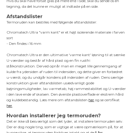
Hvis du skal have forsat glas på mere end 1 side, skal du sende os en
tegning, da det kunne er muligt at indtaste på en side.
Afstandslister
Termoruden kan bestilles med følgende afstandslister:
Chromatech Ultra "varm kant" er et højt isolerende materiale i farven
sort
- Den findes i 16 mm
Chromatech Ultra er den ultimative 'varme kant' løsning til at sænke
U-værdier og består af hård plast og en fin rustfri
stålkonstruktion. Derved opnår man en meget lille gennemgang af
kulde fra ydersiden af ruden til indersiden, og dette giver en forbedret
u-værdi, og du undgår kondens på indersiden af ruden. Dens særlige
konstruktion giver afstandslisten usædvanligt gode
bøjningsmuligheder, lav varmetab, høj rammestabilitet og U-værdier
i den lave ende af skalaen. Den øverste plastoverflade er ekstrem hård
og kuldebestandig. Læs mere om afstandslisten
her
og se certifikat
her
.
Hvordan installerer jeg termoruden?
Det er ikke så besværligt som det lyder, at installere termoruden selv.
Der er dog nogle ting, som er vigtige at være opmærksom på, for at
kunne sikre, at termoruden forbliver intakt og at de
5 års