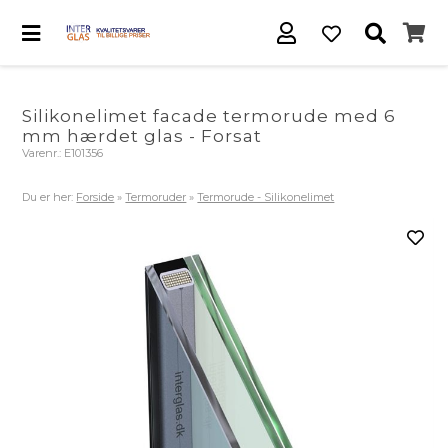
Silikonelimet facade termorude med 6
mm hærdet glas - Forsat
Varenr.:
E101356
Du er her:
Forside
»
Termoruder
»
Termorude - Silikonelimet