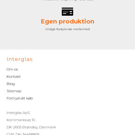
Egen produktion
Undgå fordyrende mellemled
Interglas
Om os
Kontakt
Blog
Sitemap
Fortryd dit køb
Interglas ApS
Kornmarksvej 10
DK-2605 Brøndby, Danmark
CVR: DK-34468893