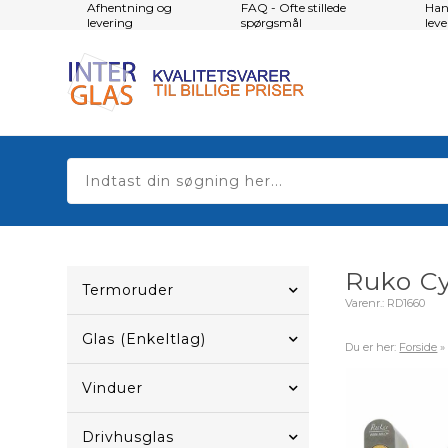
Afhentning og
FAQ - Ofte stillede
Han
levering
spørgsmål
lev
Ruko C
Termoruder
Varenr.:
RD1660
Glas (Enkeltlag)
Du er her:
Forside
Vinduer
Drivhusglas