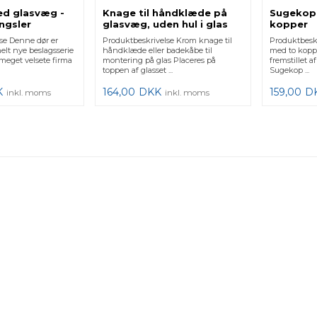
ed glasvæg -
Knage til håndklæde på
Sugekop 
ngsler
glasvæg, uden hul i glas
kopper
se Denne dør er
Produktbeskrivelse Krom knage til
Produktbeskr
elt nye beslagsserie
håndklæde eller badekåbe til
med to kopp
 meget velsete firma
montering på glas Placeres på
fremstillet 
toppen af glasset ...
Sugekop ...
K
164,00
DKK
159,00
D
inkl. moms
inkl. moms