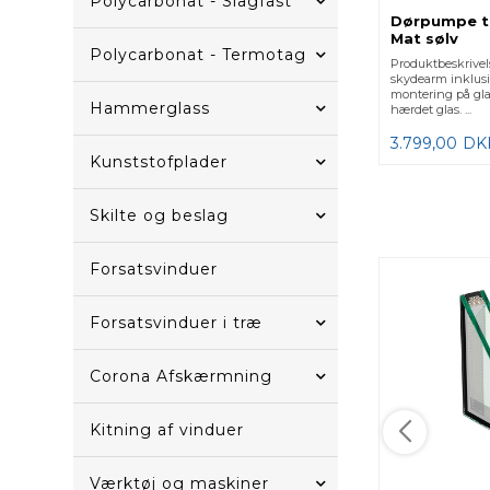
Polycarbonat - Slagfast
Dørpumpe ti
Mat sølv
Polycarbonat - Termotag
Produktbeskrive
skydearm inklusiv
montering på gl
Hammerglass
hærdet glas. ...
3.799,00
DK
Kunststofplader
Skilte og beslag
Forsatsvinduer
Forsatsvinduer i træ
Corona Afskærmning
Kitning af vinduer
Værktøj og maskiner