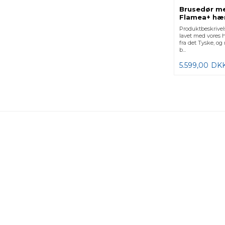
Brusedør m
Flamea+ hæ
Produktbeskrivel
lavet med vores h
fra det Tyske, og
b...
5.599,00
DK