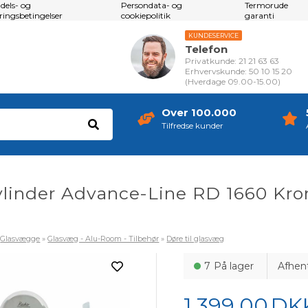
dels- og
Persondata- og
Termorude
eringsbetingelser
cookiepolitik
garanti
KUNDESERVICE
Telefon
Privatkunde: 21 21 63 63
Erhvervskunde: 50 10 15 20
(Hverdage 09.00-15.00)
Over 100.000
Tilfredse kunder
ylinder Advance-Line RD 1660 Kr
»
Glasvægge
»
Glasvæg - Alu-Room - Tilbehør
»
Døre til glasvæg
7
På lager
Afhen
1.399,00
DK