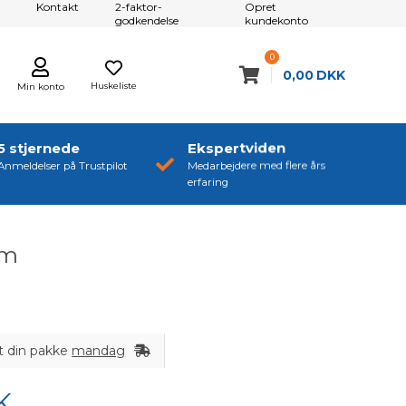
Kontakt
2-faktor-
Opret
godkendelse
kundekonto
0
0,00
DKK
Huskeliste
Min konto
5 stjernede
Ekspertviden
Anmeldelser på Trustpilot
Medarbejdere med flere års
erfaring
om
t din pakke
mandag
K