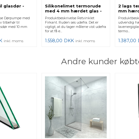
l glasdør -
Silikonelimet termorude
2 lags t
med 4 mm hærdet glas -
mm hærd
Retvinklet Firkant
lavenerg
lse Dørpumpe med
Produktbeskrivelse Retvinklet
Produktbesk
 tilbehør til
Firkant. Ruden ses udefra. Det er
udvendig hæ
asdør med 10 mm
vigtigt, at du tager målene vist udefra
lavenergigla
for at få e...
termo...
K
1.558,00
DKK
1.387,00
inkl. moms
inkl. moms
Andre kunder købt