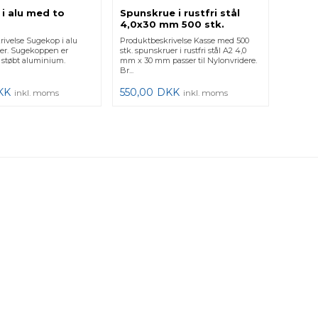
i alu med to
Spunskrue i rustfri stål
4,0x30 mm 500 stk.
ivelse Sugekop i alu
Produktbeskrivelse Kasse med 500
er. Sugekoppen er
stk. spunskruer i rustfri stål A2 4,0
af støbt aluminium.
mm x 30 mm passer til Nylonvridere.
Br...
KK
550,00
DKK
inkl. moms
inkl. moms