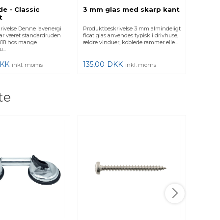
e - Classic
3 mm glas med skarp kant
t
rivelse Denne lavenergi
Produktbeskrivelse 3 mm almindeligt
ar været standardruden
float glas anvendes typisk i drivhuse,
 2018 hos mange
ældre vinduer, koblede rammer elle...
...
KK
135,00
DKK
inkl. moms
inkl. moms
te
Bore
BORES
FLANGE
Tekniske
Stål Over
3,50