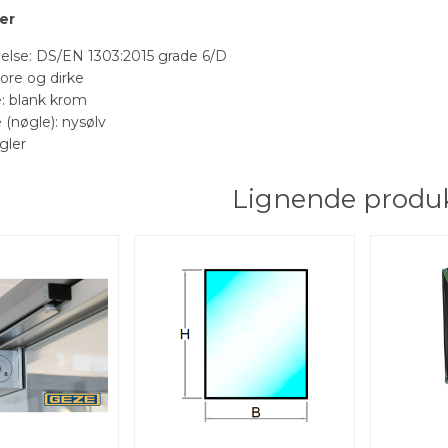
er
lse: DS/EN 1303:2015 grade 6/D
bore og dirke
e: blank krom
 (nøgle): nysølv
øgler
Lignende produ