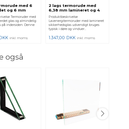
ermorude med 6
2 lags termorude med
Silik
et og 6 mm
6,38 mm lamineret og 4
med 
iglas
mm lavenergiglas
rivelse Termoruder med
Produktbeskrivelse
Produkt
rdet glas og almindelig
Lavenergitermoruder med lamineret
er lavet 
s på indersiden. Denne
sikkerhedsglas udvendigt bruges
facade.
typisk i døre og vinduer...
h...
DKK
1.347,00
DKK
1.558,
inkl. moms
inkl. moms
e også
2 lag
Retvi
Produkt
Firkant.
vigtigt,
for at få 
425,0