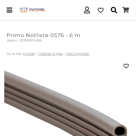
Primo Notliste 0576 - 6 m
Varenr.:
057600074506
Du er her:
Forside
»
Tilbehør til glas
»
Tætningslister