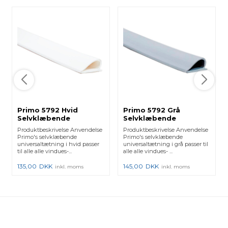
Primo 5792 Hvid
Primo 5792 Grå
Selvklæbende
Selvklæbende
Universaltætning 2-5
Universaltætning 2-5
Produktbeskrivelse Anvendelse
Produktbeskrivelse Anvendelse
mm, 6 m
mm, 6 m
Primo's selvklæbende
Primo's selvklæbende
universaltætning i hvid passer
universaltætning i grå passer til
til alle alle vindues-...
alle alle vindues- ...
135,00
DKK
145,00
DKK
inkl. moms
inkl. moms