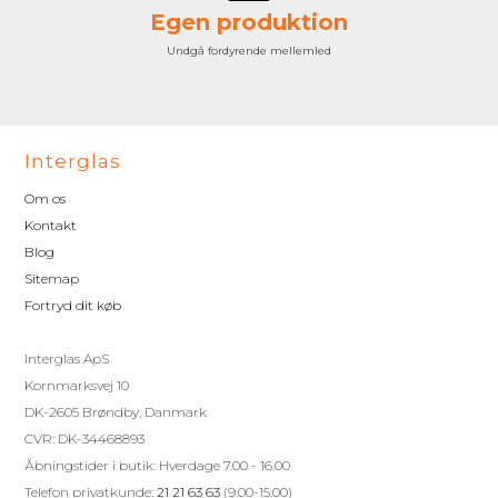
Egen produktion
Undgå fordyrende mellemled
Interglas
Om os
Kontakt
Blog
Sitemap
Fortryd dit køb
Interglas ApS
Kornmarksvej 10
DK-2605 Brøndby, Danmark
CVR: DK-34468893
Åbningstider i butik: Hverdage 7.00 - 16.00
Telefon privatkunde:
21 21 63 63
(9.00-15.00)