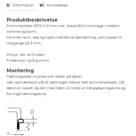
Information
Anmeldelser
Produktbeskrivelse
Primo Notliste 0576 til 3 mm not. Notprofil til montage i mellem
ramme og karm.
Minimer larm, støj og lugte med denne dørtætning, som passer til
notgange på 3 mm.
Pris pr. stk. af 6 meter.
Findes kun i grå gummi.
Montering
Tætningslisten trykkes ind i falsen på døren.
Vær opmærksom på at tætningen ikke er helt sammenpresset, når
døren er lukket, da den med tiden vil miste sin tilbagespringsevne og
forringe tætningsevne.