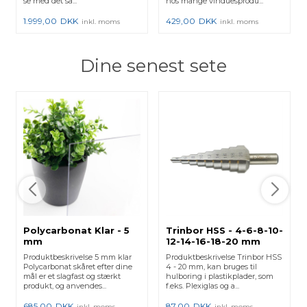
se med det sa...
hos mange vinduesprodu...
1.999,00
DKK
429,00
DKK
inkl. moms
inkl. moms
Dine senest sete
Polycarbonat Klar - 5
Trinbor HSS - 4-6-8-10-
mm
12-14-16-18-20 mm
Produktbeskrivelse 5 mm klar
Produktbeskrivelse Trinbor HSS
Polycarbonat skåret efter dine
4 - 20 mm, kan bruges til
mål er et slagfast og stærkt
hulboring i plastikplader, som
produkt, og anvendes...
f.eks. Plexiglas og a...
685,00
DKK
87,00
DKK
inkl. moms
inkl. moms