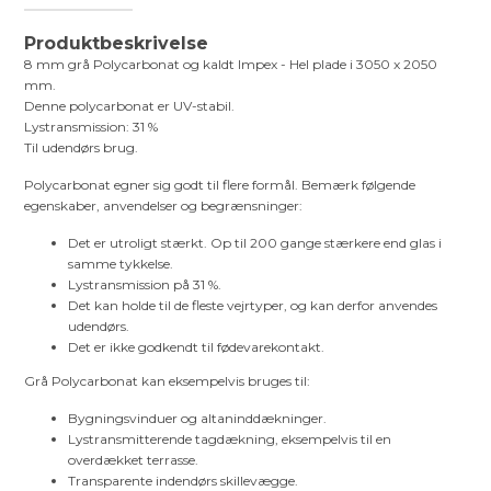
Produktbeskrivelse
8 mm grå Polycarbonat og kaldt Impex - Hel plade i 3050 x 2050
mm.
Denne polycarbonat er UV-stabil.
Lystransmission: 31 %
Til udendørs brug.
Polycarbonat egner sig godt til flere formål. Bemærk følgende
egenskaber, anvendelser og begrænsninger:
Det er utroligt stærkt. Op til 200 gange stærkere end glas i
samme tykkelse.
Lystransmission på 31 %.
Det kan holde til de fleste vejrtyper, og kan derfor anvendes
udendørs.
Det er ikke godkendt til fødevarekontakt.
Grå Polycarbonat kan eksempelvis bruges til:
Bygningsvinduer og altaninddækninger.
Lystransmitterende tagdækning, eksempelvis til en
overdækket terrasse.
Transparente indendørs skillevægge.