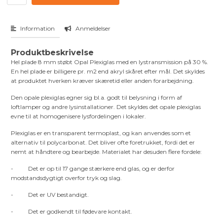
Information
Anmeldelser
Produktbeskrivelse
Hel plade 8 mm støbt Opal Plexiglas med en lystransmission på 30 %.
En hel plade er billigere pr. m2 end akryl skåret efter mål. Det skyldes
at produktet hverken kræver skæretid eller anden forarbejdning.
Den opale plexiglas
egner sig bl.a. godt til belysning i form af
loftlamper og andre lysinstallationer. Det skyldes det opale plexiglas
evne til at homogenisere lysfordelingen i lokaler.
Plexiglas er en transparent termoplast, og kan anvendes som et
alternativ til polycarbonat. Det bliver ofte foretrukket, fordi det er
nemt at håndtere og bearbejde. Materialet har desuden flere fordele:
- Det er op til 17 gange stærkere end glas, og er derfor
modstandsdygtigt overfor tryk og slag.
- Det er UV bestandigt.
- Det er godkendt til fødevare kontakt.