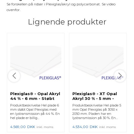
Se forskellen på ridser i Plexiglas/akryl og polycarbonat. Se video
ovenfor.
Lignende produkter
Plexiglas® - Opal Akryl
Plexiglas® - XT Opal
44 % - 6 mm - Støbt
Akryl 30 % - 5 mm -
3050x2030 mm
Ekstruderet
Produktbeskrivelse Hel plade 6
Produktbeskrivelse Hel plade 5
3050x2050 mm
mm støbt Opal Plexiglas med
mm Opal Plexiglas på 3050 x
en lystransmission på 44 %. En
2050 mm. Pladen har en
hel plade er billig...
lystransmission på 30 %. En...
4.569,00
DKK
4.534,00
DKK
inkl. moms
inkl. moms