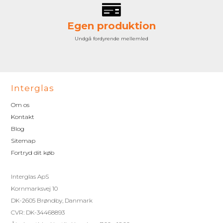
Egen produktion
Undgå fordyrende mellemled
Interglas
Om os
Kontakt
Blog
Sitemap
Fortryd dit køb
Interglas ApS
Kornmarksvej 10
DK-2605 Brøndby, Danmark
CVR: DK-34468893