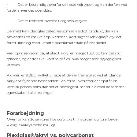
- Det er bestandigt overfor de fleste vejrtyper, og kan derfor med
fordel anvendes udendørs.
- Det er resistent overfor uorganiske syrer.
Dermed kan plexiglas betegnes som et alsidigt produkt, der kan
anvendes i en række applikationer. Kort sagt er Plexiglas/akryl det
foretrukne og mest kendte plastikmateriale på markedet.
Vær opmærksom på, at støbt akryl er meget fugt og temperatur
følsomt, og derfor skal kontrolmåles, hvis meget stor nøjagtighed
kræves.
Akrylen er støbt, hvilket vil sige at den er fremstillet ved at blande
akrylens flydende bestanddele i en form, hvorefter der opstår en
kemisk proces, som danner et homogent materiale med de samme
egenskaber i alle retninger.
Forarbejdning
Ovenfor kan du se vores tips og tricks til, hvordan du forarbejder
Plexiglas/akryl bedst muligt.
Plexiglas®/akryl vs. polycarbonat