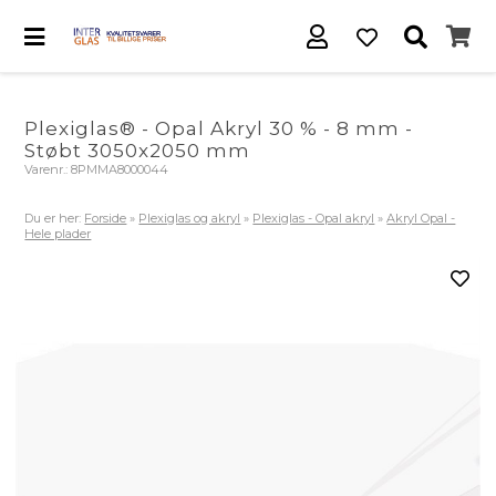
Plexiglas® - Opal Akryl 30 % - 8 mm -
Støbt 3050x2050 mm
Varenr.:
8PMMA8000044
Du er her:
Forside
»
Plexiglas og akryl
»
Plexiglas - Opal akryl
»
Akryl Opal -
Hele plader