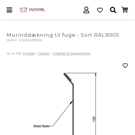
Murinddækning til fuge - Sort RAL9005
Varenr.:
IG102Ral9005A
Du er her:
Forside
»
Glastag
»
Tilbehør til tagberegner