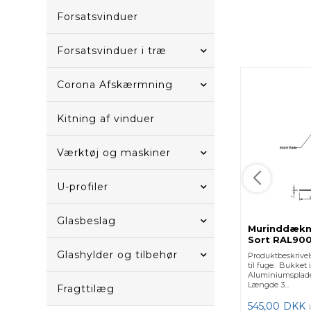
Forsatsvinduer
Forsatsvinduer i træ
Corona Afskærmning
Kitning af vinduer
Værktøj og maskiner
U-profiler
Glasbeslag
Murinddækni
Sort RAL90
Glashylder og tilbehør
Produktbeskrive
til fuge. Bukket 
Aluminiumsplade
Længde 3...
Fragttilæg
545,00
DKK