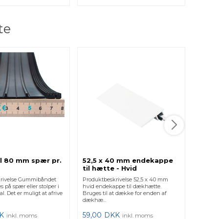
te
Udlig
Produktb
brug som
typisk 
153,0
l 80 mm spær pr.
52,5 x 40 mm endekappe
til hætte - Hvid
krivelse Gummibåndet
Produktbeskrivelse 52,5 x 40 mm
 på spær eller stolper i
hvid endekappe til dækhætte.
al. Det er muligt at afrive
Bruges til at dække for enden af
dækhæ...
K
59,00
DKK
inkl. moms
inkl. moms