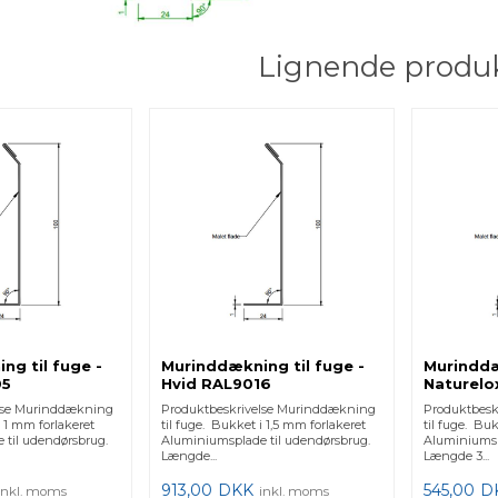
Lignende produ
ng til fuge -
Murinddækning til fuge -
Murinddæ
05
Hvid RAL9016
Naturelo
lse Murinddækning
Produktbeskrivelse Murinddækning
Produktbesk
i 1 mm forlakeret
til fuge. Bukket i 1,5 mm forlakeret
til fuge. Bu
 til udendørsbrug.
Aluminiumsplade til udendørsbrug.
Aluminiumsp
Længde...
Længde 3...
913,00
DKK
545,00
D
inkl. moms
inkl. moms