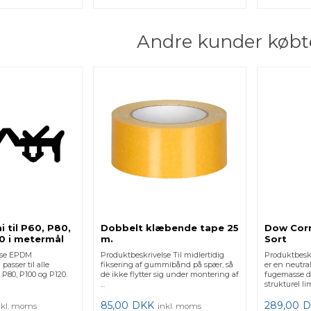
Andre kunder købt
til P60, P80,
Dobbelt klæbende tape 25
Dow Corn
0 i metermål
m.
Sort
lse EPDM
Produktbeskrivelse Til midlertidig
Produktbesk
asser til alle
fiksering af gummibånd på spær, så
er en neutra
 P80, P100 og P120.
de ikke flytter sig under montering af
fugemasse de
...
strukturel lim
85,00
DKK
289,00
D
nkl. moms
inkl. moms