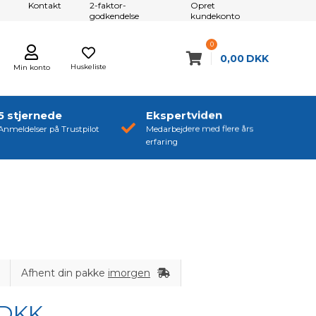
Kontakt
2-faktor-
Opret
godkendelse
kundekonto
0
0,00
DKK
Huskeliste
Min konto
5 stjernede
Ekspertviden
Anmeldelser på Trustpilot
Medarbejdere med flere års
erfaring
Afhent din pakke
imorgen
DKK