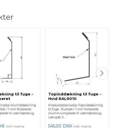
kter
kning til fuge -
Topinddækning til fuge -
Murin
xeret
Hvid RAL9010
indfr
RAL9
rivelse Murinddækning
Produktbeskrivelse Topinddækning
Produkt
kket i 1 mm forlakeret
til fuge. Bukket i 1 mm forlakeret
til ind
lade til udendørsbrug.
Aluminiumsplade til udendørsbrug.
forlake
Længde 3...
udendørs
KK
545,00
DKK
545,0
inkl. moms
inkl. moms