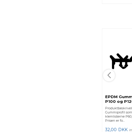
EPDM Gummi 
P100 og P12
Produktbeskrive
Gummiprofil som p
klemlisterne P60,
Prisen er fo...
32,00
DKK
i