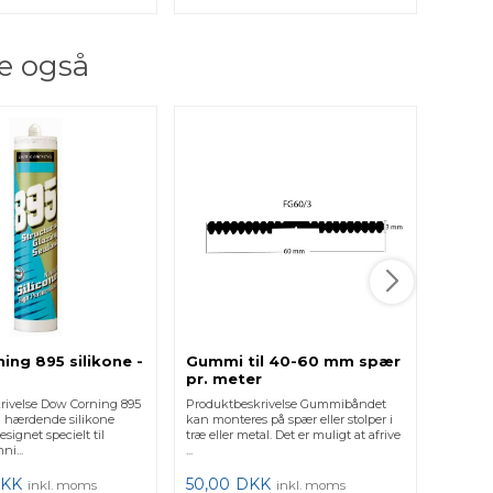
e også
Udlig
m
Produktb
brug som
typisk 
186,0
ing 895 silikone -
Gummi til 40-60 mm spær
pr. meter
rivelse Dow Corning 895
Produktbeskrivelse Gummibåndet
l hærdende silikone
kan monteres på spær eller stolper i
signet specielt til
træ eller metal. Det er muligt at afrive
ni...
...
KK
50,00
DKK
inkl. moms
inkl. moms