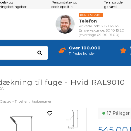
dels- og
Persondata- og
Termorude
eringsbetingelser
cookiepolitik
garanti
KUNDESERVICE
Telefon
Privatkunde: 21 21 63 63
Erhvervskunde: 50 10 15 20
(Hverdage 09.00-15.00)
Over 100.000
Tilfredse kunder
ækning til fuge - Hvid RAL9010
10A
»
Glastag
»
Tilbehør til tagberegner
17
På lager
545,00