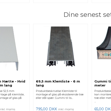
Dine senest se
m Hætte - Hvid
69,5 mm Klemliste - 6 m
Gummi ti
 m lang
lang
meter
lse 52,5 mm
Produktbeskrivelse Klemliste til
Produktbes
tage på klemliste,
montage af glas på eksisterende træ
kan monteres
ontage af glas på
eller stål spær. Gummi til lis...
træ eller met
...
795,00
DKK
65,00
DK
inkl. moms
inkl. moms