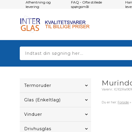
Afhentning og
FAQ - Ofte stillede
Han
levering
spørgsmål
lev
Murindd
Termoruder
Varenr.:
IG102Ral90
Glas (Enkeltlag)
Du er her:
Forside
Vinduer
Drivhusglas