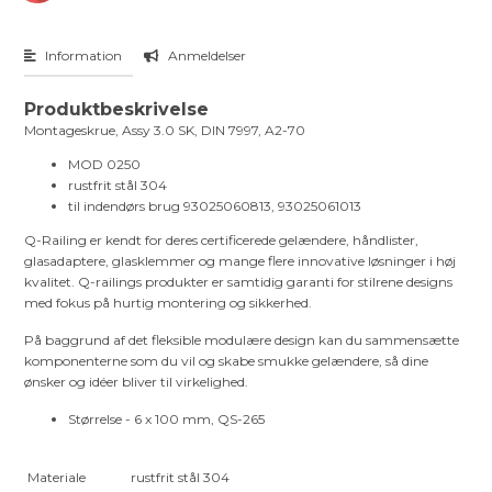
Information
Anmeldelser
Produktbeskrivelse
Montageskrue, Assy 3.0 SK, DIN 7997, A2-70
MOD 0250
rustfrit stål 304
til indendørs brug 93025060813, 93025061013
Q-Railing er kendt for deres certificerede gelændere, håndlister,
glasadaptere, glasklemmer og mange flere innovative løsninger i høj
kvalitet. Q-railings produkter er samtidig garanti for stilrene designs
med fokus på hurtig montering og sikkerhed.
På baggrund af det fleksible modulære design kan du sammensætte
komponenterne som du vil og skabe smukke gelændere, så dine
ønsker og idéer bliver til virkelighed.
Størrelse - 6 x 100 mm, QS-265
Materiale
rustfrit stål 304