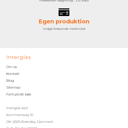
Professionel rådgivning - 2121 6363
Egen produktion
Undgå fordyrende mellemled
Interglas
Om os
Kontakt
Blog
Sitemap
Fortryd dit køb
Interglas ApS
Kornmarksvej 10
DK-2605 Brøndby, Danmark