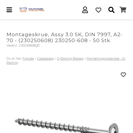
Montageskrue, Assy 3.0 SK, DIN 7997, A2-
70 - (230250608) 230250-608 - 50 Stk.
Varenr.:
230250608QR
Du er her:
Forside
»
Glasbeslag
»
Q-Railing Beslag
»
Monteringsmateriale - Q-
Railing