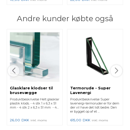
Andre kunder købte også
Glasklare klodser til
Termorude - Super
brusevægge
Lavenergi
Produktbeskrivelse Helt glasklar
Produktbeskrivelse Super
plastik klods. - 4 stk 1 x 6,3 x 51
lavenergi-termoruder er for dem
mm - 4 stk 2 x 6,3 x 51 mm - 4...
der vil have det lidt bedre. Den
er bygget op af et ...
26,00
DKK
615,00
DKK
inkl. moms
inkl. moms