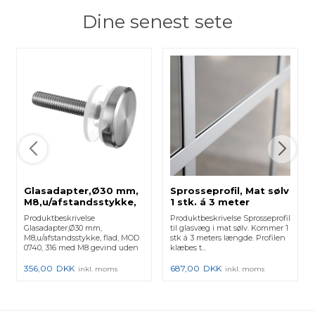
Dine senest sete
Glasadapter,Ø30 mm,
Sprosseprofil, Mat sølv
M8,u/afstandsstykke,
1 stk. á 3 meter
flad, MOD 0740, 316 -
Produktbeskrivelse
Produktbeskrivelse Sprosseprofil
(14074012) 140740-12 -
Glasadapter,Ø30 mm,
til glasvæg i mat sølv. Kommer 1
4 Stk.
M8,u/afstandsstykke, flad, MOD
stk á 3 meters længde. Profilen
0740, 316 med M8 gevind uden
klæbes t...
afstan...
356,00
DKK
687,00
DKK
inkl. moms
inkl. moms