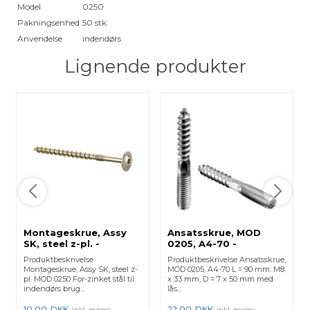
Model
0250
Pakningsenhed
50 stk.
Anvendelse
indendørs
Lignende produkter
Montageskrue, Assy
Ansatsskrue, MOD
SK, steel z-pl. -
0205, A4-70 -
(250250808) 250250-
(240205090) 240205-
Produktbeskrivelse
Produktbeskrivelse Ansatsskrue,
808 - 50 Stk.
090 - 1 Stk.
Montageskrue, Assy SK, steel z-
MOD 0205, A4-70 L = 90 mm: M8
pl. MOD 0250 For-zinket stål til
x 33 mm, D = 7 x 50 mm med
indendørs brug...
lås...
10,00
DKK
22,00
DKK
inkl. moms
inkl. moms