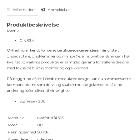
Information
Anmeldelser
Produktbeskrivelse
Møtrik
DIN 934
Q-Railing er kendt for deres certificerede gelændere, håndlister,
glasadaptere, glasklemmer og mange flere innovative løsninger i høj
kvalitet. Q-railings produkter er samtidig garanti for stilrene designs
med fokus på hurtig montering og sikkerhed.
På baggrund af det fleksible modulære design kan du sammensætte
komponenterne som du vil og skabe smukke gelændere, så dine
ønsker og idéer bliver til virkelighed.
Størrelse - 208
Materiale
rustfrit stål 316
Model
0651
Pakningsenhed
50 stk.
Anvendelse
udendørs