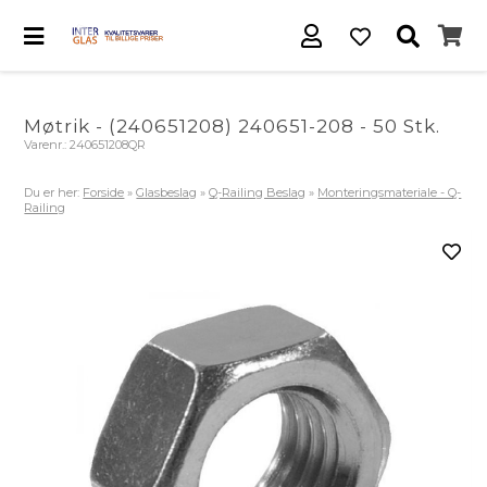
Møtrik - (240651208) 240651-208 - 50 Stk.
Varenr.:
240651208QR
Du er her:
Forside
»
Glasbeslag
»
Q-Railing Beslag
»
Monteringsmateriale - Q-
Railing