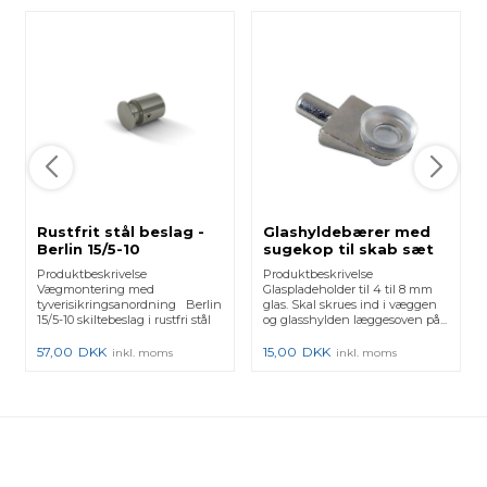
Rustfrit stål beslag -
Glashyldebærer med
Berlin 15/5-10
sugekop til skab sæt
af 4 stk.
Produktbeskrivelse
Produktbeskrivelse
Vægmontering med
Glaspladeholder til 4 til 8 mm
tyverisikringsanordning Berlin
glas. Skal skrues ind i væggen
15/5-10 skiltebeslag i rustfri stål
og glasshylden læggesoven på...
304...
57,00
DKK
15,00
DKK
inkl. moms
inkl. moms