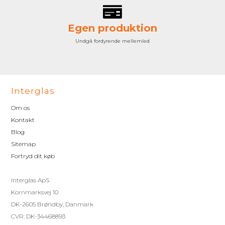
Egen produktion
Undgå fordyrende mellemled
Interglas
Om os
Kontakt
Blog
Sitemap
Fortryd dit køb
Interglas ApS
Kornmarksvej 10
DK-2605 Brøndby, Danmark
CVR: DK-34468893