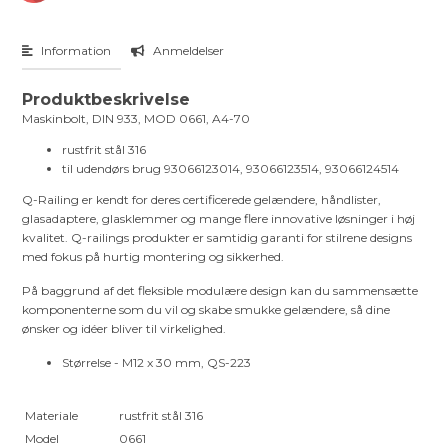
Information
Anmeldelser
Produktbeskrivelse
Maskinbolt, DIN 933, MOD 0661, A4-70
rustfrit stål 316
til udendørs brug 93066123014, 93066123514, 93066124514
Q-Railing er kendt for deres certificerede gelændere, håndlister,
glasadaptere, glasklemmer og mange flere innovative løsninger i høj
kvalitet. Q-railings produkter er samtidig garanti for stilrene designs
med fokus på hurtig montering og sikkerhed.
På baggrund af det fleksible modulære design kan du sammensætte
komponenterne som du vil og skabe smukke gelændere, så dine
ønsker og idéer bliver til virkelighed.
Størrelse - M12 x 30 mm, QS-223
Materiale
rustfrit stål 316
Model
0661