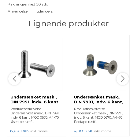
Pakningsenhed
50 stk.
Anvendelse
udendørs
Lignende produkter
Undersænket mask.,
Undersænket mask.,
DIN 7991, indv. 6 kant,
DIN 7991, indv. 6 kant,
MOD 0670, A4-70 -
MOD 0670, A4-70 -
Produktbeskrivelse
Produktbeskrivelse
(240670625) 240670-
(240670620) 240670-
Undersænket mask., DIN 7991,
Undersænket mask., DIN 7991,
625 - 1 Stk.
620 - 1 Stk.
indv. 6 kant, MOD 0670, A4-70
indv. 6 kant, MOD 0670, A4-70
låsetape rustf...
låsetape rustf...
8,00
DKK
4,00
DKK
inkl. moms
inkl. moms