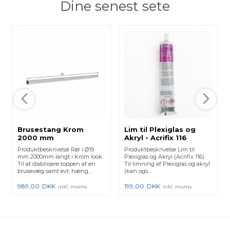
Dine senest sete
Brusestang Krom
Lim til Plexiglas og
2000 mm
Akryl - Acrifix 116
Produktbeskrivelse Rør i Ø19
Produktbeskrivelse Lim til
mm 2000mm langt i Krom look.
Plexiglas og Akryl (Acrifix 116)
Til at stabilisere toppen af en
Til limning af Plexiglas og akryl
brusevæg samt evt. hæng...
(kan ogs...
989,00
DKK
199,00
DKK
inkl. moms
inkl. moms