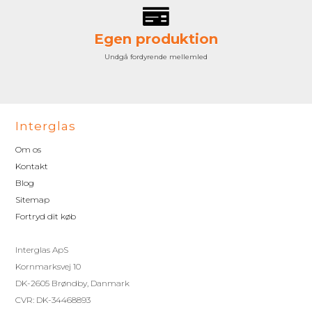
Egen produktion
Undgå fordyrende mellemled
Interglas
Om os
Kontakt
Blog
Sitemap
Fortryd dit køb
Interglas ApS
Kornmarksvej 10
DK-2605 Brøndby, Danmark
CVR: DK-34468893