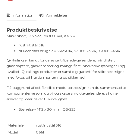
Information
Anmeldelser
Produktbeskrivelse
Maskinbolt, DIN 933, MOD 0661, A4-70
rustfrit stål 316
til udendørs brug 93066123014, 93066123514, 93066124514
Q-Railing er kendt for deres certificerede gelændere, håndlister,
glasadaptere, glasklemmer og mange flere innovative løsninger i høj
kvalitet. Q-railings produkter er samtidig garanti for stilrene designs
med fokus på hurtig montering og sikkerhed.
På baggrund af det fleksible modulære design kan du sammensætte
komponenterne som du vil og skabe smukke gelændere, så dine
ønsker og idéer bliver til virkelighed.
Størrelse - M12 x 30 mm, QS-223
Materiale
rustfrit stål 316
Model
0661