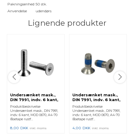
Pakningsenhed
50 stk.
Anvendelse
udendørs
Lignende produkter
Undersænket mask.,
Undersænket mask.,
DIN 7991, indv. 6 kant,
DIN 7991, indv. 6 kant,
MOD 0670, A4-70 -
MOD 0670, A4-70 -
Produktbeskrivelse
Produktbeskrivelse
(240670625) 240670-
(240670620) 240670-
Undersænket mask., DIN 7991,
Undersænket mask., DIN 7991,
625 - 1 Stk.
620 - 1 Stk.
indv. 6 kant, MOD 0670, A4-70
indv. 6 kant, MOD 0670, A4-70
låsetape rustf...
låsetape rustf...
8,00
DKK
4,00
DKK
inkl. moms
inkl. moms