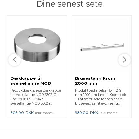
Dine senest sete
Dækkappe til
Brusestang Krom
svejseflange MOD
2000 mm
3502, Q-line, MOD 0511,
Produktbeskrivelse Dækkappe
Produktbeskrivelse Rør i Ø19
304 - (13051104212)
til svejseflange MOD 3502, Q-
mm 2000mm langt i Krom look.
130511-042-12 - 2 Stk.
line, MOD 0511, 304 til
Til at stabilisere toppen af en
svejseflange MOD 3502 r...
brusevæg samt evt. hæng...
305,00
DKK
989,00
DKK
inkl. moms
inkl. moms