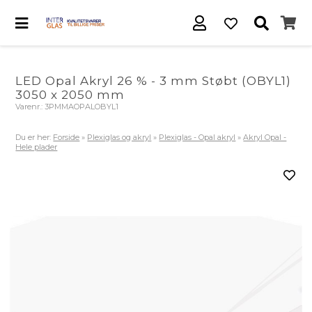
LED Opal Akryl 26 % - 3 mm Støbt (OBYL1)
3050 x 2050 mm
Varenr.:
3PMMAOPALOBYL1
Du er her:
Forside
»
Plexiglas og akryl
»
Plexiglas - Opal akryl
»
Akryl Opal -
Hele plader