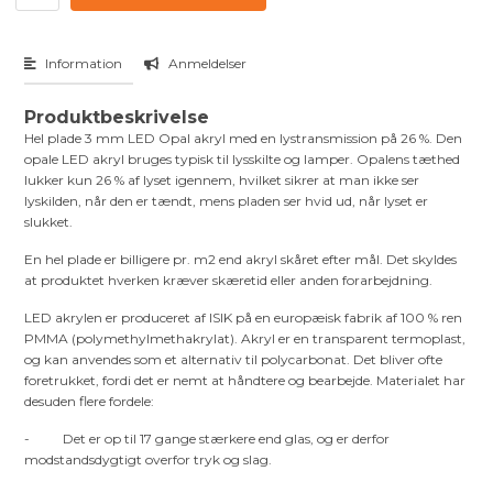
Information
Anmeldelser
Produktbeskrivelse
Hel plade 3 mm LED Opal akryl med en lystransmission på 26 %. Den
opale LED akryl bruges typisk til lysskilte og lamper. Opalens tæthed
lukker kun 26 % af lyset igennem, hvilket sikrer at man ikke ser
lyskilden, når den er tændt, mens pladen ser hvid ud, når lyset er
slukket.
En hel plade er billigere pr. m2 end akryl skåret efter mål. Det skyldes
at produktet hverken kræver skæretid eller anden forarbejdning.
LED akrylen er produceret af ISIK på en europæisk fabrik af 100 % ren
PMMA (polymethylmethakrylat). Akryl er en transparent termoplast,
og kan anvendes som et alternativ til polycarbonat. Det bliver ofte
foretrukket, fordi det er nemt at håndtere og bearbejde. Materialet har
desuden flere fordele:
- Det er op til 17 gange stærkere end glas, og er derfor
modstandsdygtigt overfor tryk og slag.