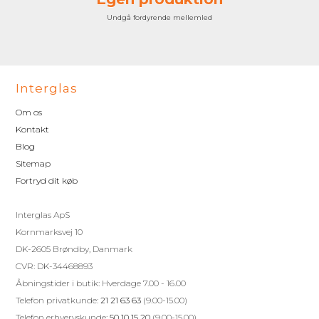
Undgå fordyrende mellemled
Interglas
Om os
Kontakt
Blog
Sitemap
Fortryd dit køb
Interglas ApS
Kornmarksvej 10
DK-2605 Brøndby, Danmark
CVR: DK-34468893
Åbningstider i butik: Hverdage 7.00 - 16.00
Telefon privatkunde:
21 21 63 63
(9.00-15.00)
Telefon erhvervskunde:
50 10 15 20
(9.00-15.00)