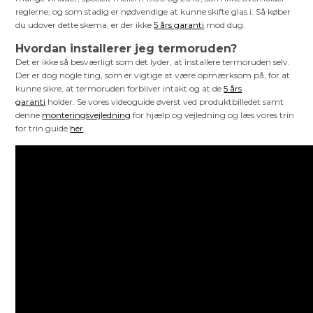
reglerne, og som stadig er nødvendige at kunne skifte glas i. Så køber
du udover dette skema, er der ikke
5 års garanti
mod dug.
Hvordan installerer jeg termoruden?
Det er ikke så besværligt som det lyder, at installere termoruden selv.
Der er dog nogle ting, som er vigtige at være opmærksom på, for at
kunne sikre, at termoruden forbliver intakt og at de
5 års
garanti
holder. Se vores videoguide øverst ved produktbilledet samt
denne
monteringsvejledning
for hjælp og vejledning og læs vores trin
for trin guide
her
.