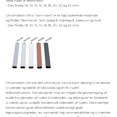
fleste ruder af ældre dato.
- Den findes i 8, 10, 12, 14, 16, 18, 20, 22 og 24 mm
Chromatech Ultra "varm kant" er et højt isolerende materiale
og findes i flere farver: Sort, lysegrå, mørkegrå, lysebrun og hvid.
- Den findes i 8, 10, 12, 14, 16, 18, 20, 22 og 24 mm
Chromatech Ultra er den ultimative 'varme kant' løsning til at sænke
U-værdier og består af hård plast og en fin rustfri
stålkonstruktion. Derved opnår man en meget lille gennemgang af
kulde fra ydersiden af ruden til indersiden, og dette giver en forbedret
u-værdi, og du undgår kondens på indersiden af ruden. Dens særlige
konstruktion giver afstandslisten usædvanligt gode
bøjningsmuligheder, lav varmetab, høj rammestabilitet og U-værdier