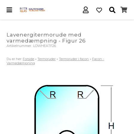
Lavenergitermorude med
varmedæmpning - Figur 26
Artikelnummer.:
LOWHEATF26
Du er her:
Forside
»
Termoruder
»
Termoruder i facon
»
Facon -
Varmedæmpning