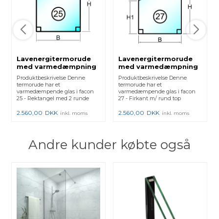
Lavenergitermorude
Lavenergitermorude
med varmedæmpning
med varmedæmpning
- Figur 25
- Figur 27
Produktbeskrivelse Denne
Produktbeskrivelse Denne
termorude har et
termorude har et
varmedæmpende glas i facon
varmedæmpende glas i facon
25 - Rektangel med 2 runde
27 - Firkant m/ rund top
hjørner. Rud...
faldende mod v...
2.560,00
DKK
2.560,00
DKK
inkl. moms
inkl. moms
Andre kunder købte også