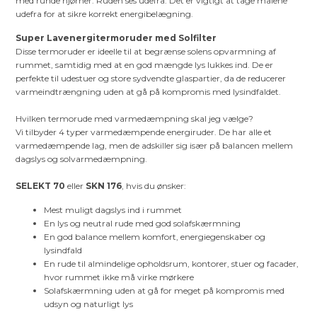
med runde hjørner. Ruden ses udefra. Det er vigtigt at tage målene
udefra for at sikre korrekt energibelægning.
Super Lavenergitermoruder med Solfilter
Disse termoruder er ideelle til at begrænse solens opvarmning af
rummet, samtidig med at en god mængde lys lukkes ind. De er
perfekte til udestuer og store sydvendte glaspartier, da de reducerer
varmeindtrængning uden at gå på kompromis med lysindfaldet.
Hvilken termorude med varmedæmpning skal jeg vælge?
Vi tilbyder 4 typer varmedæmpende energiruder. De har alle et
varmedæmpende lag, men de adskiller sig især på balancen mellem
dagslys og solvarmedæmpning.
SELEKT 70
eller
SKN 176
, hvis du ønsker:
Mest muligt dagslys ind i rummet
En lys og neutral rude med god solafskærmning
En god balance mellem komfort, energiegenskaber og
lysindfald
En rude til almindelige opholdsrum, kontorer, stuer og facader,
hvor rummet ikke må virke mørkere
Solafskærmning uden at gå for meget på kompromis med
udsyn og naturligt lys