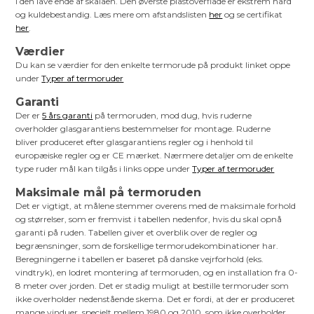
i den lave ende af skalaen. Den øverste plastoverflade er ekstrem hård
og kuldebestandig. Læs mere om afstandslisten
her
og se certifikat
her
.
Værdier
Du kan se værdier for den enkelte termorude på produkt linket oppe
under
Typer af termoruder
Garanti
Der er
5 års garanti
på termoruden, mod dug, hvis ruderne
overholder glasgarantiens bestemmelser for montage. Ruderne
bliver produceret efter glasgarantiens regler og i henhold til
europæiske regler og er CE mærket. Nærmere detaljer om de enkelte
type ruder mål kan tilgås i links oppe under
Typer af termoruder
Maksimale mål på termoruden
Det er vigtigt, at målene stemmer overens med de maksimale forhold
og størrelser, som er fremvist i tabellen nedenfor, hvis du skal opnå
garanti på ruden. Tabellen giver et overblik over de regler og
begrænsninger, som de forskellige termorudekombinationer har.
Beregningerne i tabellen er baseret på danske vejrforhold (eks.
vindtryk), en lodret montering af termoruden, og en installation fra 0-
8 meter over jorden. Det er stadig muligt at bestille termoruder som
ikke overholder nedenstående skema. Det er fordi, at der er produceret
mange vinduer, specielt mellem 1980 og 2010, som ikke overholder