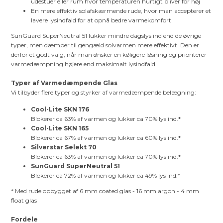
udestuer eller rum hvor temperaturen hurtigt bliver for høj
En mere effektiv solafskærmende rude, hvor man accepterer et
lavere lysindfald for at opnå bedre varmekomfort
SunGuard SuperNeutral 51 lukker mindre dagslys ind end de øvrige
typer, men dæmper til gengæld solvarmen mere effektivt. Den er
derfor et godt valg, når man ønsker en køligere løsning og prioriterer
varmedæmpning højere end maksimalt lysindfald.
Typer af Varmedæmpende Glas
Vi tilbyder flere typer og styrker af varmedæmpende belægning:
Cool-Lite SKN 176
Blokerer ca 63% af varmen og lukker ca 70% lys ind.*
Cool-Lite SKN 165
Blokerer ca 67% af varmen og lukker ca 60% lys ind.*
Silverstar Selekt 70
Blokerer ca 63% af varmen og lukker ca 70% lys ind.*
SunGuard SuperNeutral 51
Blokerer ca 72% af varmen og lukker ca 49% lys ind.*
* Med rude opbygget af 6 mm coated glas - 16 mm argon - 4 mm
float glas
Fordele