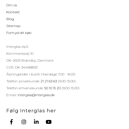
Om os
Kontakt
Blog
Sitemap
Fortryd dit køb
Interglas ApS
Kornmarksvej 10
DK-2605 Brøndby, Danmark
CVR: DK-34468893
Åbningstider i butik: Hverdage 7.00 - 16.00
Telefon privatkunde:
21 21 63 63
(9.00-15.00)
Telefon erhvervskunde:
50 10 15 20
(9.00-15.00)
Email:
interglas@interglas.dk
Følg Interglas her