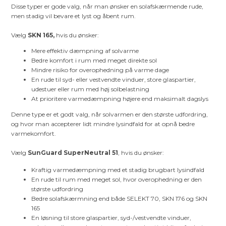
Disse typer er gode valg, når man ønsker en solafskærmende rude,
men stadig vil bevare et lyst og åbent rum.
Vælg
SKN 165,
hvis du ønsker:
Mere effektiv dæmpning af solvarme
Bedre komfort i rum med meget direkte sol
Mindre risiko for overophedning på varme dage
En rude til syd- eller vestvendte vinduer, store glaspartier,
udestuer eller rum med høj solbelastning
At prioritere varmedæmpning højere end maksimalt dagslys
Denne type er et godt valg, når solvarmen er den største udfordring,
og hvor man accepterer lidt mindre lysindfald for at opnå bedre
varmekomfort.
Vælg
SunGuard SuperNeutral 51
, hvis du ønsker:
Kraftig varmedæmpning med et stadig brugbart lysindfald
En rude til rum med meget sol, hvor overophedning er den
største udfordring
Bedre solafskærmning end både SELEKT 70, SKN 176 og SKN
165
En løsning til store glaspartier, syd-/vestvendte vinduer,