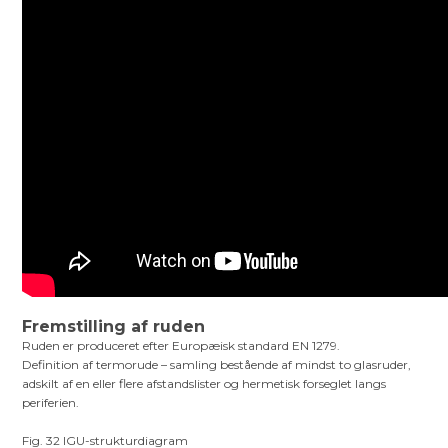
Fremstilling af ruden
Ruden er produceret efter Europæisk standard EN 1279.
Definition af termorude – samling bestående af mindst to glasruder,
adskilt af en eller flere afstandslister og hermetisk forseglet langs
periferien.
Fig. 32 IGU-strukturdiagram