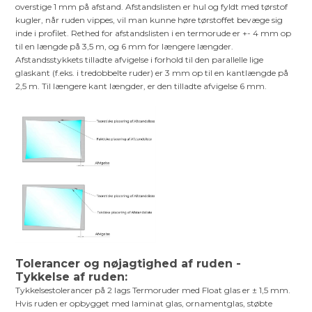
overstige 1 mm på afstand. Afstandslisten er hul og fyldt med tørstof
kugler, når ruden vippes, vil man kunne høre tørstoffet bevæge sig
inde i profilet. Rethed for afstandslisten i en termorude er +- 4 mm op
til en længde på 3,5 m, og 6 mm for længere længder.
Afstandsstykkets tilladte afvigelse i forhold til den parallelle lige
glaskant (f.eks. i tredobbelte ruder) er 3 mm op til en kantlængde på
2,5 m. Til længere kant længder, er den tilladte afvigelse 6 mm.
Tolerancer og nøjagtighed af ruden -
Tykkelse af ruden:
Tykkelsestolerancer på 2 lags Termoruder med Float glas er ± 1,5 mm.
Hvis ruden er opbygget med laminat glas, ornamentglas, støbte