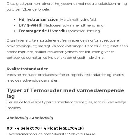
Disse glastyper kombinerer høj ydeevne med neutral solafskærmning
og giver følgende fordele:
Høj lystransmission:
Maksimalt lysindfald.
Lav g-værdi:
Reducerer solvarmeindtrængning.
Fremragende U-værdi:
Optimerer isolering.
Disse lavenergitermoruder er et fremragende valg for at reducere
opvarmnings- og særligt køleomkostninger. Bemærk, at glasset er en
anelse mørkere, hvilket reducerer lysindfaldet lidt, men giver et
behageligt og naturligt lys, der skaber et godt indeklima.
Kvalitetsstandarder
Vores termoruder produceres efter europæiske standarder og leveres
med de nødvendige garantier.
Typer af Termoruder med varmedæmpende
lag
Her ses de forskellige typer varmedæmpende glas, som du kan vælge
imellem.
Almindelig + Almindelig
001 - 4 Selekt 70 + 4 Float (4SEL704EF)
Lavenergitermorude med Silverstar Selekt 70 (4+4)