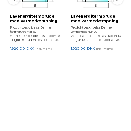
Lavenergitermorude
Lavenergitermorude
med varmedæmpning
med varmedæmpning
- Figur 16
- Figur 13
Produktbeskrivelse Denne
Produktbeskrivelse Denne
termorude har et
termorude har et
varmedæmpende glas i facon 16
varmedæmpende glas i facon 13
- Figur 16. Ruden ses udefra. Det
- Figur 13. Ruden ses udefra. Det
er...
er...
1.920,00
DKK
1.920,00
DKK
inkl. moms
inkl. moms