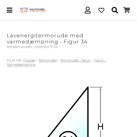
Lavenergitermorude med
varmedæmpning - Figur 34
Artikelnummer.:
LOWHEATF34
Du er her:
Forside
»
Termoruder
»
Termoruder i facon
»
Facon -
Varmedæmpning