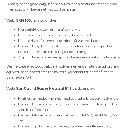
Disse typer er gode valg, når man ønsker en solafskærmende rude,
men stadig vil bevare et lyst og åbent rum.
Vælg
SKN 165,
hvis du ønsker:
Mere effektiv dæmpning af solvarme
Bedre komfort i rum med meget direkte sol
Mindre risiko for overophedning på varme dage
En rude til syd- eller vestvendte vinduer, store glaspartier,
udestuer eller rum med høj solbelastning
At prioritere varmedæmpning højere end maksimalt dagslys
Denne type er et godt valg, når solvarmen er den største udfordring,
og hvor man accepterer lidt mindre lysindfald for at opnå bedre
varmekomfort.
Vælg
SunGuard SuperNeutral 51
, hvis du ønsker:
Kraftig varmedæmpning med et stadig brugbart lysindfald
En rude til rum med meget sol, hvor overophedning er den
største udfordring
Bedre solafskærmning end både SELEKT 70, SKN 176 og SKN
165
En løsning til store glaspartier, syd-/vestvendte vinduer,