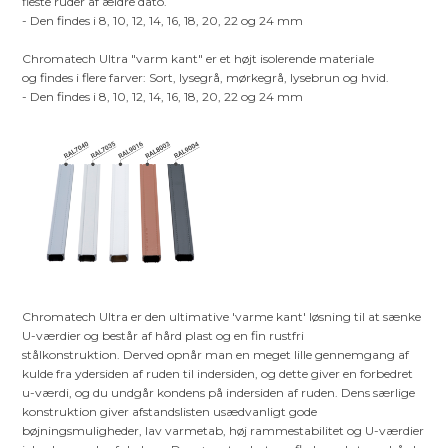
fleste ruder af ældre dato.
- Den findes i 8, 10, 12, 14, 16, 18, 20, 22 og 24 mm
Chromatech Ultra "varm kant" er et højt isolerende materiale
og findes i flere farver: Sort, lysegrå, mørkegrå, lysebrun og hvid.
- Den findes i 8, 10, 12, 14, 16, 18, 20, 22 og 24 mm
Chromatech Ultra er den ultimative 'varme kant' løsning til at sænke
U-værdier og består af hård plast og en fin rustfri
stålkonstruktion. Derved opnår man en meget lille gennemgang af
kulde fra ydersiden af ruden til indersiden, og dette giver en forbedret
u-værdi, og du undgår kondens på indersiden af ruden. Dens særlige
konstruktion giver afstandslisten usædvanligt gode
bøjningsmuligheder, lav varmetab, høj rammestabilitet og U-værdier