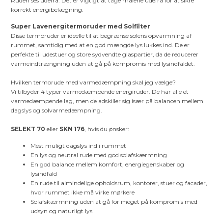
Ruden ses udefra. Det er vigtigt at tage målene udefra for at sikre
korrekt energibelægning.
Super Lavenergitermoruder med Solfilter
Disse termoruder er ideelle til at begrænse solens opvarmning af
rummet, samtidig med at en god mængde lys lukkes ind. De er
perfekte til udestuer og store sydvendte glaspartier, da de reducerer
varmeindtrængning uden at gå på kompromis med lysindfaldet.
Hvilken termorude med varmedæmpning skal jeg vælge?
Vi tilbyder 4 typer varmedæmpende energiruder. De har alle et
varmedæmpende lag, men de adskiller sig især på balancen mellem
dagslys og solvarmedæmpning.
SELEKT 70
eller
SKN 176
, hvis du ønsker:
Mest muligt dagslys ind i rummet
En lys og neutral rude med god solafskærmning
En god balance mellem komfort, energiegenskaber og
lysindfald
En rude til almindelige opholdsrum, kontorer, stuer og facader,
hvor rummet ikke må virke mørkere
Solafskærmning uden at gå for meget på kompromis med
udsyn og naturligt lys