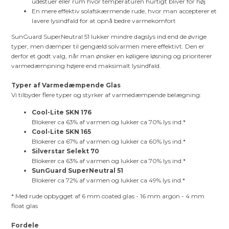
udestuer eller rum hvor temperaturen hurtigt bliver for høj
En mere effektiv solafskærmende rude, hvor man accepterer et
lavere lysindfald for at opnå bedre varmekomfort
SunGuard SuperNeutral 51 lukker mindre dagslys ind end de øvrige
typer, men dæmper til gengæld solvarmen mere effektivt. Den er
derfor et godt valg, når man ønsker en køligere løsning og prioriterer
varmedæmpning højere end maksimalt lysindfald.
Typer af Varmedæmpende Glas
Vi tilbyder flere typer og styrker af varmedæmpende belægning:
Cool-Lite SKN 176
Blokerer ca 63% af varmen og lukker ca 70% lys ind.*
Cool-Lite SKN 165
Blokerer ca 67% af varmen og lukker ca 60% lys ind.*
Silverstar Selekt 70
Blokerer ca 63% af varmen og lukker ca 70% lys ind.*
SunGuard SuperNeutral 51
Blokerer ca 72% af varmen og lukker ca 49% lys ind.*
* Med rude opbygget af 6 mm coated glas - 16 mm argon - 4 mm
float glas
Fordele