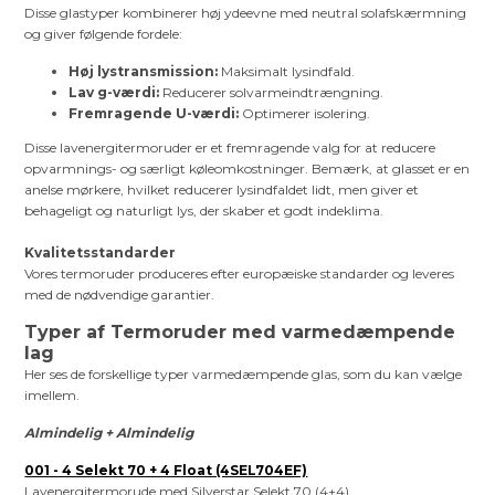
Disse glastyper kombinerer høj ydeevne med neutral solafskærmning
og giver følgende fordele:
Høj lystransmission:
Maksimalt lysindfald.
Lav g-værdi:
Reducerer solvarmeindtrængning.
Fremragende U-værdi:
Optimerer isolering.
Disse lavenergitermoruder er et fremragende valg for at reducere
opvarmnings- og særligt køleomkostninger. Bemærk, at glasset er en
anelse mørkere, hvilket reducerer lysindfaldet lidt, men giver et
behageligt og naturligt lys, der skaber et godt indeklima.
Kvalitetsstandarder
Vores termoruder produceres efter europæiske standarder og leveres
med de nødvendige garantier.
Typer af Termoruder med varmedæmpende
lag
Her ses de forskellige typer varmedæmpende glas, som du kan vælge
imellem.
Almindelig + Almindelig
001 - 4 Selekt 70 + 4 Float (4SEL704EF)
Lavenergitermorude med Silverstar Selekt 70 (4+4)