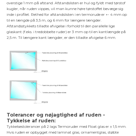
overstige 1 mm på afstand. Afstandslisten er hul og fyldt med tørstof
kugler, når ruden vippes, vil man kunne høre tørstoffet bevæge sig
inde i profilet. Rethed for afstandslisten i en termorude er +- 4 mm op
til en længde på 3,5 m, og 6 mm for længere længder.
Afstandsstykkets tilladte afvigelse i forhold til den parallelle lige
glaskant (f.eks. i tredobbelte ruder) er 3 mm op til en kantlængde på
2,5 m. Til længere kant længder, er den tilladte afvigelse 6 mm.
Tolerancer og nøjagtighed af ruden -
Tykkelse af ruden:
Tykkelsestolerancer på 2 lags Termoruder med Float glas er ± 1,5 mm.
Hvis ruden er opbygget med laminat glas, ornamentglas, støbte