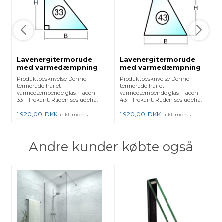
Lavenergitermorude
Lavenergitermorude
med varmedæmpning
med varmedæmpning
- Figur 33
- Figur 43
Produktbeskrivelse Denne
Produktbeskrivelse Denne
termorude har et
termorude har et
varmedæmpende glas i facon
varmedæmpende glas i facon
33 - Trekant. Ruden ses udefra.
43 - Trekant. Ruden ses udefra.
Det er ...
Det er ...
1.920,00
DKK
1.920,00
DKK
inkl. moms
inkl. moms
Andre kunder købte også