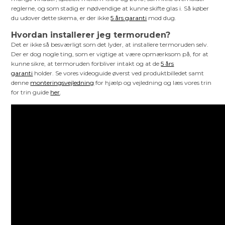
reglerne, og som stadig er nødvendige at kunne skifte glas i. Så køber
du udover dette skema, er der ikke
5 års garanti
mod dug.
Hvordan installerer jeg termoruden?
Det er ikke så besværligt som det lyder, at installere termoruden selv.
Der er dog nogle ting, som er vigtige at være opmærksom på, for at
kunne sikre, at termoruden forbliver intakt og at de
5 års
garanti
holder. Se vores videoguide øverst ved produktbilledet samt
denne
monteringsvejledning
for hjælp og vejledning og læs vores trin
for trin guide
her
.