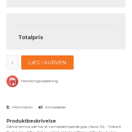
Totalpris
LÆG I KURVEN
Monteringsvejledning
Information
Anmeldelser
Produktbeskrivelse
Denne termorude har et varmedæmpende glas i facon 34 - Trekant.