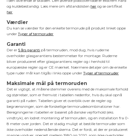
i den lave ende af skalaen. Den øverste plastoverflade er ekstrem hård
og kuldebestandig. Læs mere om afstandslisten
her
og se certifikat
her
.
Værdier
Du kan se værdier for den enkelte termorude på produkt linket oppe
under
Typer af termoruder
Garanti
Der er
5 års garanti
på termoruden, mod dug, hvis ruderne
overholder glasgarantiens bestemmelser for montage. Ruderne
bliver produceret efter glasgarantiens regler og i henhold til
europæiske regler og er CE mærket. Nærmere detaljer om de enkelte
type ruder mål kan tilgås i links oppe under
Typer af termoruder
Maksimale mål på termoruden
Det er vigtigt, at målene stemmer overens med de maksimale forhold
og størrelser, som er fremvist i tabellen nedenfor, hvis du skal opnå
garanti på ruden. Tabellen giver et overblik over de regler og
begrænsninger, som de forskellige termorudekombinationer har.
Beregningerne i tabellen er baseret på danske vejrforhold (eks.
vindtryk), en lodret montering af termoruden, og en installation fra 0-
8 meter over jorden. Det er stadig muligt at bestille termoruder som
ikke overholder nedenstående skema. Det er fordi, at der er produceret
mange vinduer, specielt mellem 1980 og 2010, som ikke overholder