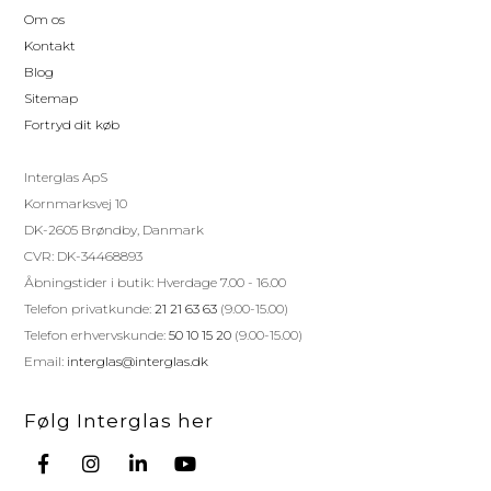
Om os
Kontakt
Blog
Sitemap
Fortryd dit køb
Interglas ApS
Kornmarksvej 10
DK-2605 Brøndby, Danmark
CVR: DK-34468893
Åbningstider i butik: Hverdage 7.00 - 16.00
Telefon privatkunde:
21 21 63 63
(9.00-15.00)
Telefon erhvervskunde:
50 10 15 20
(9.00-15.00)
Email:
interglas@interglas.dk
Følg Interglas her