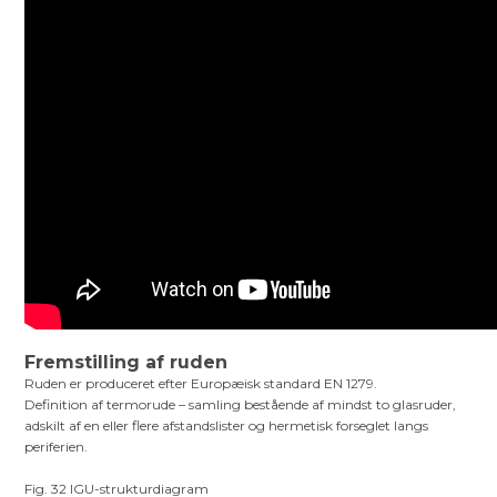
Fremstilling af ruden
Ruden er produceret efter Europæisk standard EN 1279.
Definition af termorude – samling bestående af mindst to glasruder,
adskilt af en eller flere afstandslister og hermetisk forseglet langs
periferien.
Fig. 32 IGU-strukturdiagram