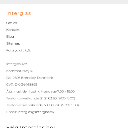
Interglas
Om os
Kontakt
Blog
Sitemap
Fortryd dit køb
Interglas ApS
Kornmarksvej 10
DK-2605 Brøndby, Danmark
CVR: DK-34468893
Åbningstider i butik: Hverdage 7.00 - 16.00
Telefon privatkunde:
21 21 63 63
(9.00-15.00)
Telefon erhvervskunde:
50 10 15 20
(9.00-15.00)
Email:
interglas@interglas.dk
Følg Interglas her