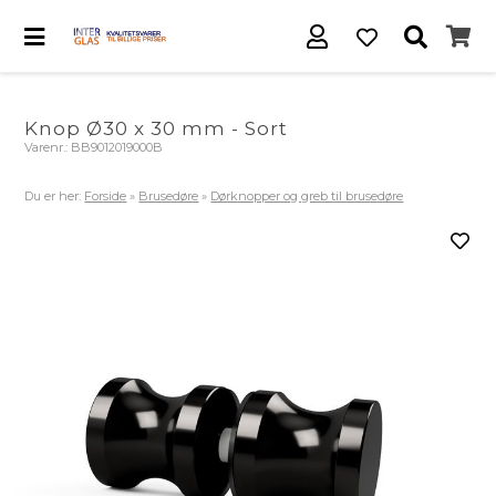
Knop Ø30 x 30 mm - Sort
Varenr.:
BB9012019000B
Du er her:
Forside
»
Brusedøre
»
Dørknopper og greb til brusedøre