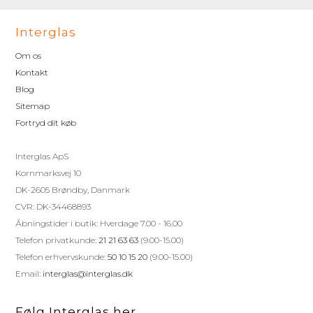
Interglas
Om os
Kontakt
Blog
Sitemap
Fortryd dit køb
Interglas ApS
Kornmarksvej 10
DK-2605 Brøndby, Danmark
CVR: DK-34468893
Åbningstider i butik: Hverdage 7.00 - 16.00
Telefon privatkunde:
21 21 63 63
(9.00-15.00)
Telefon erhvervskunde:
50 10 15 20
(9.00-15.00)
Email:
interglas@interglas.dk
Følg Interglas her