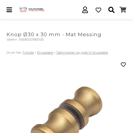
Knop Ø30 x 30 mm - Mat Messing
Varenr.:
BB901201900SB
Du er her:
Forside
»
Brusedøre
»
Dørknopper og greb til brusedøre