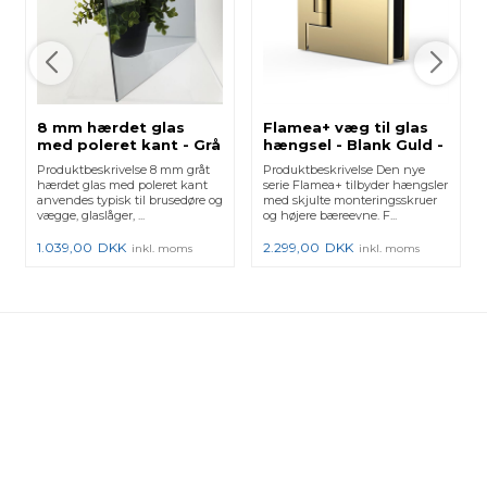
8 mm hærdet glas
Flamea+ væg til glas
med poleret kant - Grå
hængsel - Blank Guld -
2 stk.
Produktbeskrivelse 8 mm gråt
Produktbeskrivelse Den nye
hærdet glas med poleret kant
serie Flamea+ tilbyder hængsler
anvendes typisk til brusedøre og
med skjulte monteringsskruer
vægge, glaslåger, ...
og højere bæreevne. F...
1.039,00
DKK
2.299,00
DKK
inkl. moms
inkl. moms