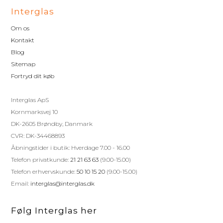
Interglas
Om os
Kontakt
Blog
Sitemap
Fortryd dit køb
Interglas ApS
Kornmarksvej 10
DK-2605 Brøndby, Danmark
CVR: DK-34468893
Åbningstider i butik: Hverdage 7.00 - 16.00
Telefon privatkunde:
21 21 63 63
(9.00-15.00)
Telefon erhvervskunde:
50 10 15 20
(9.00-15.00)
Email:
interglas@interglas.dk
Følg Interglas her