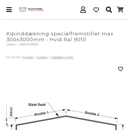
Kipinddækning specialfremstillet max
300x3000mm - Hvid Ral 9010
Varenr.:
139941W9010
Du er her:
Forside
»
Glastag
»
Inddækninger