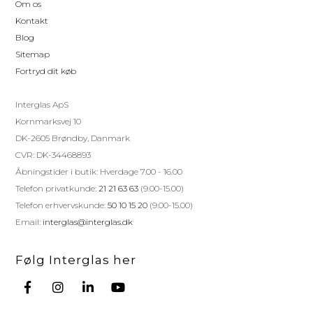
Om os
Kontakt
Blog
Sitemap
Fortryd dit køb
Interglas ApS
Kornmarksvej 10
DK-2605 Brøndby, Danmark
CVR: DK-34468893
Åbningstider i butik: Hverdage 7.00 - 16.00
Telefon privatkunde:
21 21 63 63
(9.00-15.00)
Telefon erhvervskunde:
50 10 15 20
(9.00-15.00)
Email:
interglas@interglas.dk
Følg Interglas her