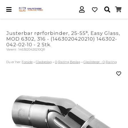
Justerbar rørforbinder, 25-55°, Easy Glass,
MOD 6302, 316 - (1463020420210) 146302-
042-02-10 - 2 Stk.
Varenr.:
1463020420210QR
Du er her:
Forside
»
Glasbeslag
»
Q-Railing Beslag
»
Glaslisterør - Q-Railing