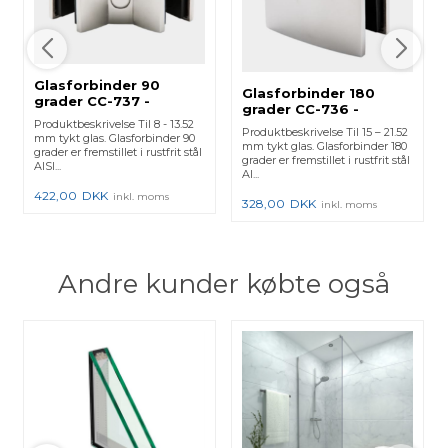
Glasforbinder 90
Glasforbinder 180
grader CC-737 -
grader CC-736 -
Blankpoleret - 2 stk.
Blankpoleret - 2 stk.
Produktbeskrivelse Til 8 - 13.52
Produktbeskrivelse Til 15 – 21.52
mm tykt glas. Glasforbinder 90
mm tykt glas. Glasforbinder 180
grader er fremstillet i rustfrit stål
grader er fremstillet i rustfrit stål
AISI...
AI...
422,00
DKK
inkl. moms
328,00
DKK
inkl. moms
Andre kunder købte også