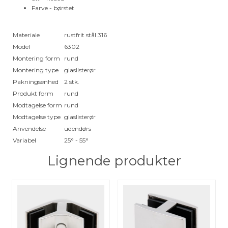
Farve - børstet
Materiale
rustfrit stål 316
Model
6302
Montering form
rund
Montering type
glaslisterør
Pakningsenhed
2 stk.
Produkt form
rund
Modtagelse form
rund
Modtagelse type
glaslisterør
Anvendelse
udendørs
Variabel
25° - 55°
Lignende produkter