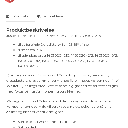
Information
Anmeldelser
Produktbeskrivelse
Justerbar rørforbinder, 25-55°, Easy Glass, MOD 6302, 316
til at forbinde 2 glaslisterør i en 25-55° vinkel
rustfrit stål 316
til udendørs brug 14630204210, 14630204212, 14630204812,
14630206012, 14631204210, 14631204212, 14631204812,
14631206012
Q-Railing er kendt for deres certificerede gelændere, håndlister,
glasadaptere, glasklemmer og mange flere innovative løsninger i høj
kvalitet. Q-railings produkter er samtidig garanti for stilrene designs
med fokus på hurtig montering og sikkerhed.
På baggrund af det fleksible modulære design kan du sammensætte
komponenterne som du vil og skabe smukke gelændere, så dine
ønsker og idéer bliver til virkelighed.
Størrelse - til Ø42,4 mm glaslisterør
Stil - nedad