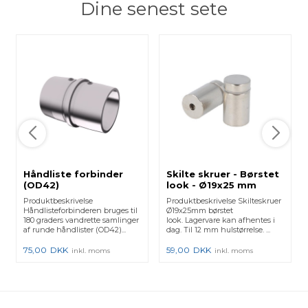
Dine senest sete
Håndliste forbinder
Skilte skruer - Børstet
(OD42)
look - Ø19x25 mm
Produktbeskrivelse
Produktbeskrivelse Skilteskruer
Håndlisteforbinderen bruges til
Ø19x25mm børstet
180 graders vandrette samlinger
look. Lagervare kan afhentes i
af runde håndlister (OD42)...
dag. Til 12 mm hulstørrelse. ...
75,00
DKK
59,00
DKK
inkl. moms
inkl. moms