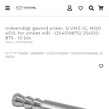
Indvendigt gevind anker, Q VMZ-IG, MOD
4510, for-zinket stål - (254510875) 254510-
875 - 10 Stk.
Varenr.:
254510875QR
Du er her:
Forside
»
Glasbeslag
»
Q-Railing Beslag
»
Monteringsmateriale - Q-
Railing