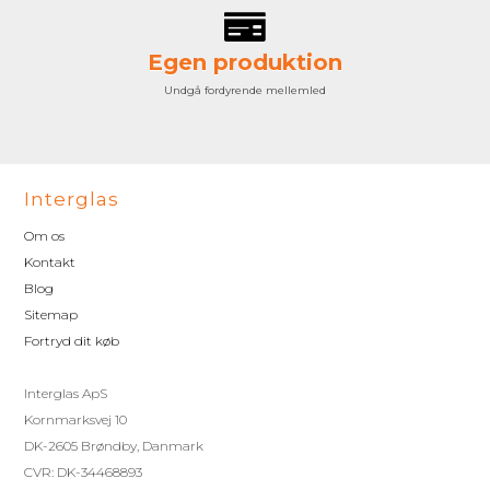
Egen produktion
Undgå fordyrende mellemled
Interglas
Om os
Kontakt
Blog
Sitemap
Fortryd dit køb
Interglas ApS
Kornmarksvej 10
DK-2605 Brøndby, Danmark
CVR: DK-34468893