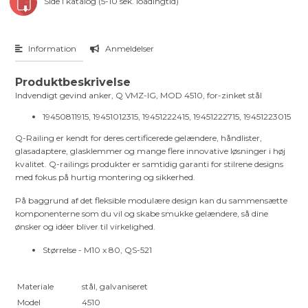
Side i katalog (5-10 sek. loadingtid)
Information
Anmeldelser
Produktbeskrivelse
Indvendigt gevind anker, Q VMZ-IG, MOD 4510, for-zinket stål
19450811915, 19451012315, 19451222415, 19451222715, 19451223015
Q-Railing er kendt for deres certificerede gelændere, håndlister,
glasadaptere, glasklemmer og mange flere innovative løsninger i høj
kvalitet. Q-railings produkter er samtidig garanti for stilrene designs
med fokus på hurtig montering og sikkerhed.
På baggrund af det fleksible modulære design kan du sammensætte
komponenterne som du vil og skabe smukke gelændere, så dine
ønsker og idéer bliver til virkelighed.
Størrelse - M10 x 80, QS-521
Materiale
stål, galvaniseret
Model
4510