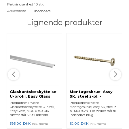
Pakningsenhed
10 stk.
Anvendelse
indendørs
Lignende produkter
Glaskantsbeskyttelse
Montageskrue, Assy
U-profil, Easy Glass,
SK, steel z-pl. -
MOD 6940, 316 -
(250250808) 250250-
Produktbeskrivelse
Produktbeskrivelse
(1469400251812)
808 - 50 Stk.
Glaskantsbeskyttelse U-profil,
Montageskrue, Assy SK, steel z-
146940-025-18-12 - 1
Easy Glass, MOD 6940, 316
pl. MOD 0250 For-zinket stål til
Stk.
rustfrit stål 316 til udendø...
indendørs brug...
395,00
DKK
10,00
DKK
inkl. moms
inkl. moms