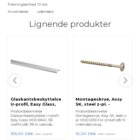
Pakningsenhed
10 stk.
Anvendelse
udendørs
Lignende produkter
Glaskantsbeskyttelse
Montageskrue, Assy
U-profil, Easy Glass,
SK, steel z-pl. -
MOD 6940, 316 -
(250250808) 250250-
Produktbeskrivelse
Produktbeskrivelse
(1469400251812)
808 - 50 Stk.
Glaskantsbeskyttelse U-profil,
Montageskrue, Assy SK, steel z-
146940-025-18-12 - 1
Easy Glass, MOD 6940, 316
pl. MOD 0250 For-zinket stål til
Stk.
rustfrit stål 316 til udendø...
indendørs brug...
395,00
DKK
10,00
DKK
inkl. moms
inkl. moms