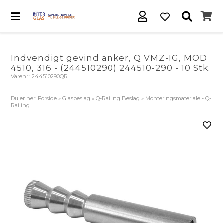
Indvendigt gevind anker, Q VMZ-IG, MOD
4510, 316 - (244510290) 244510-290 - 10 Stk.
Varenr.:
244510290QR
Du er her:
Forside
»
Glasbeslag
»
Q-Railing Beslag
»
Monteringsmateriale - Q-
Railing