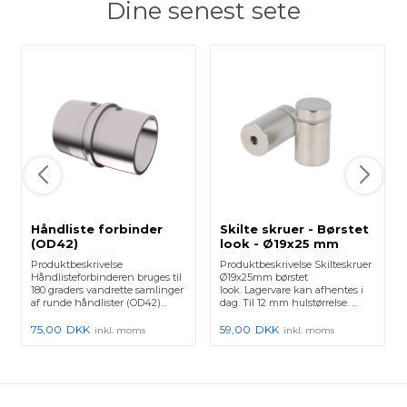
Dine senest sete
Håndliste forbinder
Skilte skruer - Børstet
(OD42)
look - Ø19x25 mm
Produktbeskrivelse
Produktbeskrivelse Skilteskruer
Håndlisteforbinderen bruges til
Ø19x25mm børstet
180 graders vandrette samlinger
look. Lagervare kan afhentes i
af runde håndlister (OD42)...
dag. Til 12 mm hulstørrelse. ...
75,00
DKK
59,00
DKK
inkl. moms
inkl. moms