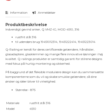
Information
Anmeldelser
Produktbeskrivelse
Indvendigt gevind anker, Q VMZ-IG, MOD 4510, 316
rustfrit stål 316
til udendørs brug 19451012314, 19451222414, 19451223014
Q-Railing er kendt for deres certificerede gelændere, håndlister,
glasadaptere, glasklemmer og mange flere innovative løsninger i høj
kvalitet. Q-railings produkter er samtidig garanti for stilrene designs
med fokus på hurtig montering og sikkerhed.
På baggrund af det fleksible modulære design kan du sammensætte
komponenterne som du vil og skabe smukke gelændere, så dine
ønsker og idéer bliver til virkelighed.
Størrelse - 875
Materiale
rustfrit stål 316
Model
4510