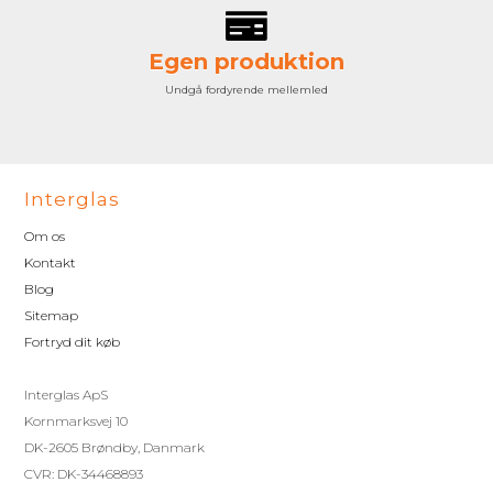
Egen produktion
Undgå fordyrende mellemled
Interglas
Om os
Kontakt
Blog
Sitemap
Fortryd dit køb
Interglas ApS
Kornmarksvej 10
DK-2605 Brøndby, Danmark
CVR: DK-34468893