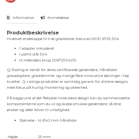
Information
Anmeldelser
Produktbeskrivelse
Hvælvet endekappe til træ glaslisterør,Naturail,MOD 6729,304
1 adapter inkluderet
rustfrit stål 304
til indendørs brug 20672904212
Q-Railing er kendt for deres certificerede gelændere, håndlister,
glasadaptere, glasklemmer og mange flere innovative løsninger i høj
kvalitet. Q-railings produkter er samtidig garanti for stilrene designs
med fokus på hurtig montering og sikkerhed.
På baggrund af det fleksible modulære design kan du sammensætte
komponenterne som du vil og skabe smukke gelændere, så dine
ønsker og idéer bliver til virkelighed.
Størrelse - til Ø42 mm håndliste
Højde
25 mm