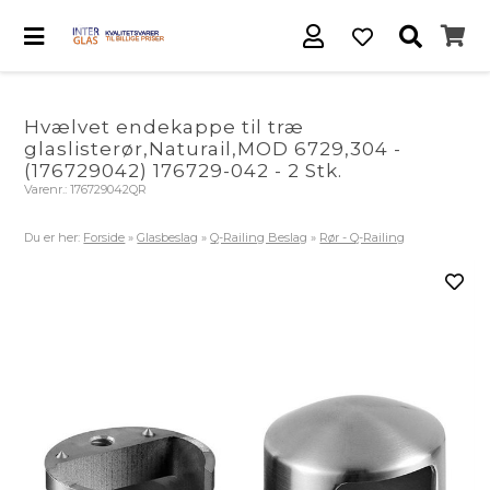
Hvælvet endekappe til træ
glaslisterør,Naturail,MOD 6729,304 -
(176729042) 176729-042 - 2 Stk.
Varenr.:
176729042QR
Du er her:
Forside
»
Glasbeslag
»
Q-Railing Beslag
»
Rør - Q-Railing