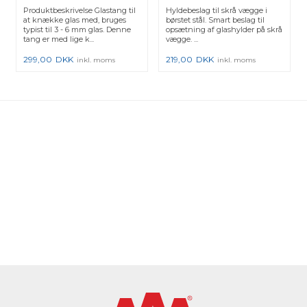
Produktbeskrivelse Glastang til
Hyldebeslag til skrå vægge i
at knække glas med, bruges
børstet stål. Smart beslag til
typist til 3 - 6 mm glas. Denne
opsætning af glashylder på skrå
tang er med lige k...
vægge. ...
299,00
DKK
219,00
DKK
inkl. moms
inkl. moms