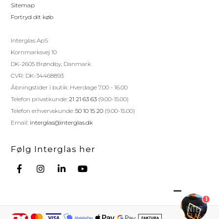
Sitemap
Fortryd dit køb
Interglas ApS
Kornmarksvej 10
DK-2605 Brøndby, Danmark
CVR: DK-34468893
Åbningstider i butik: Hverdage 7.00 - 16.00
Telefon privatkunde:
21 21 63 63
(9.00-15.00)
Telefon erhvervskunde:
50 10 15 20
(9.00-15.00)
Email:
interglas@interglas.dk
Følg Interglas her
1