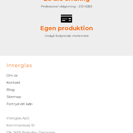
Professionel rådgivning - 2121 6363
Egen produktion
Undgå fordyrende mellemled
Interglas
Om os
Kontakt
Blog
Sitemap
Fortryd dit køb
Interglas ApS
Kornmarksvej 10
DK-2605 Brøndby, Danmark