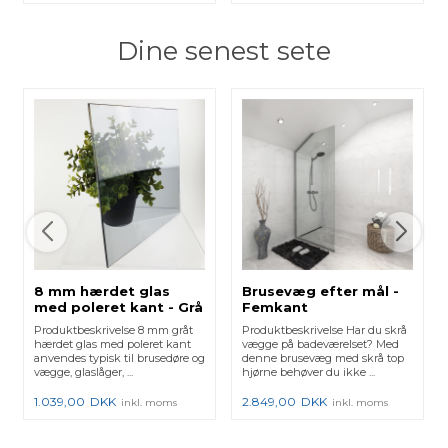
Dine senest sete
8 mm hærdet glas
Brusevæg efter mål -
med poleret kant - Grå
Femkant
Produktbeskrivelse 8 mm gråt
Produktbeskrivelse Har du skrå
hærdet glas med poleret kant
vægge på badeværelset? Med
anvendes typisk til brusedøre og
denne brusevæg med skrå top
vægge, glaslåger, ...
hjørne behøver du ikke ...
1.039,00
DKK
2.849,00
DKK
inkl. moms
inkl. moms