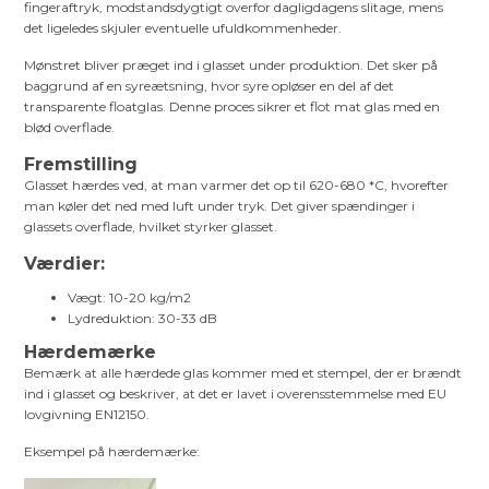
fingeraftryk, modstandsdygtigt overfor dagligdagens slitage, mens
det ligeledes skjuler eventuelle ufuldkommenheder.
Mønstret bliver præget ind i glasset under produktion. Det sker på
baggrund af en syreætsning, hvor syre opløser en del af det
transparente floatglas. Denne proces sikrer et flot mat glas med en
blød overflade.
Fremstilling
Glasset hærdes ved, at man varmer det op til 620-680 *C, hvorefter
man køler det ned med luft under tryk. Det giver spændinger i
glassets overflade, hvilket styrker glasset.
Værdier:
Vægt: 10-20 kg/m2
Lydreduktion: 30-33 dB
Hærdemærke
Bemærk at alle hærdede glas kommer med et stempel, der er brændt
ind i glasset og beskriver, at det er lavet i overensstemmelse med EU
lovgivning EN12150.
Eksempel på hærdemærke: