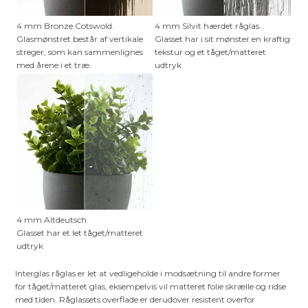
4 mm Bronze Cotswold.
4 mm Silvit hærdet råglas.
Glasmønstret består af vertikale
Glasset har i sit mønster en kraftig
streger, som kan sammenlignes
tekstur og et tåget/matteret
med årene i et træ.
udtryk.
4 mm Altdeutsch.
Glasset har et let tåget/matteret
udtryk
Interglas råglas er let at vedligeholde i modsætning til andre former
for tåget/matteret glas, eksempelvis vil matteret folie skrælle og ridse
med tiden. Råglassets overflade er derudover resistent overfor