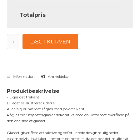
Totalpris
LÆG I KURVEN
Information
Anmeldelser
Produktbeskrivelse
- Ligesidet trekant.
Billedet er illustreret udefra.
Alle valg er hærdet råglas med poleret kant.
Råglas eller mønsterglas er dekorativt med en udformet overflade på
den ene side af glasset.
Glasset giver flere attraktive og sofistikerede designmuligheder,
eksempelvis i butikker, kontorer og hoteller, da det gør det muligt at