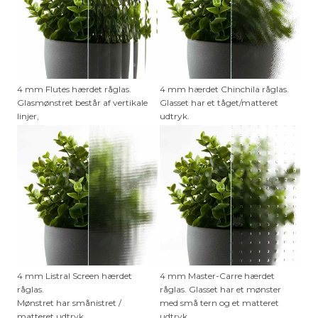
4 mm Flutes hærdet råglas.
4 mm hærdet Chinchila råglas.
Glasmønstret består af vertikale
Glasset har et tåget/matteret
linjer,
udtryk.
4 mm Listral Screen hærdet
4 mm Master-Carre hærdet
råglas.
råglas. Glasset har et mønster
Mønstret har smånistret /
med små tern og et matteret
matteret udtryk.
udtryk.