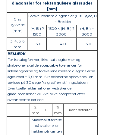
diagonaler for rektangulære glasruder
[mm]
Forskel mellem diagonaler (H = Højde, B
Glas
= Bredde)
Tykkelse
(H, B ) ?
1500 < (H, B ) ?
(H, B ) >
(mm)
1500
3000
3000
3, 4, 5, 6
± 3.0
± 4.0
± 5.0
mm
BEMÆRK
For katalogformer, ikke-katalogformer og
skabeloner skal de acceptable tolerancer for
sidelængderne og forskellene mellem diagonalerne
øges med ± 3,0 mm. Skabelonerne opbevares i en
periode på 30 dage fra glasfremstillingsdatoen.
Eventuelle reklamationer vedrørende
glasdimensioner vil ikke blive accepteret efter
ovennævnte periode.
2
19
Til
kant defekter
mm
mm
Maximal størrelse
på skaller eller
hakker på kanten