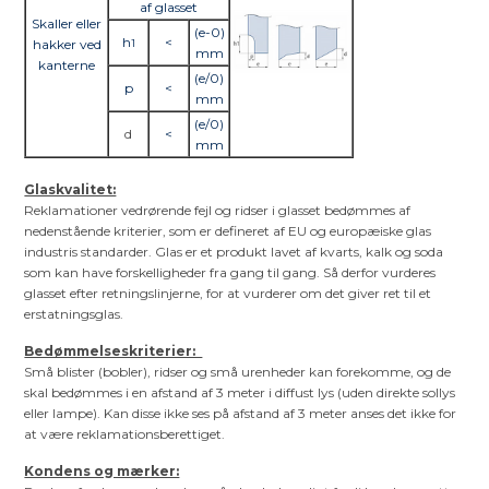
af glasset
Skaller eller
(e-0)
h
<
hakker ved
1
mm
kanterne
(e/0)
p
<
mm
(e/0)
d
<
mm
Glaskvalitet:
Reklamationer vedrørende fejl og ridser i glasset bedømmes af
nedenstående kriterier, som er defineret af EU og europæiske glas
industris standarder. Glas er et produkt lavet af kvarts, kalk og soda
som kan have forskelligheder fra gang til gang. Så derfor vurderes
glasset efter retningslinjerne, for at vurderer om det giver ret til et
erstatningsglas.
Bedømmelseskriterier:
Små blister (bobler), ridser og små urenheder kan forekomme, og de
skal bedømmes i en afstand af 3 meter i diffust lys (uden direkte sollys
eller lampe). Kan disse ikke ses på afstand af 3 meter anses det ikke for
at være reklamationsberettiget.
Kondens og mærker: