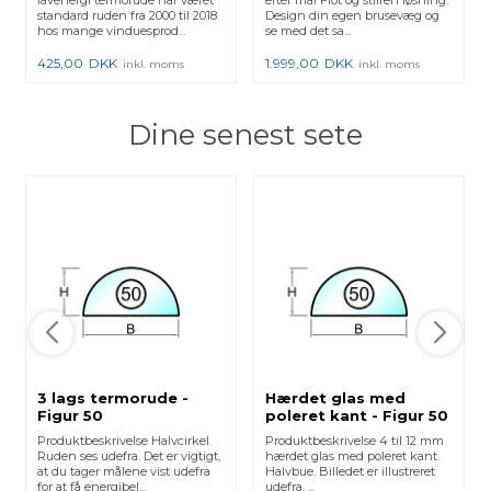
lavenergi termorude har været
efter mål Flot og stilren løsning.
standard ruden fra 2000 til 2018
Design din egen brusevæg og
hos mange vinduesprod...
se med det sa...
425,00
DKK
1.999,00
DKK
inkl. moms
inkl. moms
Dine senest sete
3 lags termorude -
Hærdet glas med
Figur 50
poleret kant - Figur 50
Produktbeskrivelse Halvcirkel.
Produktbeskrivelse 4 til 12 mm
Ruden ses udefra. Det er vigtigt,
hærdet glas med poleret kant.
at du tager målene vist udefra
Halvbue. Billedet er illustreret
for at få energibel...
udefra. ...