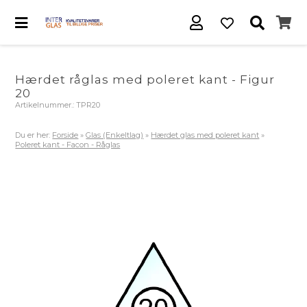
Hærdet råglas med poleret kant - Figur
20
Artikelnummer.:
TPR20
Du er her:
Forside
»
Glas (Enkeltlag)
»
Hærdet glas med poleret kant
»
Poleret kant - Facon - Råglas