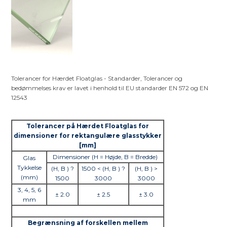
Tolerancer for Hærdet Floatglas - Standarder, Tolerancer og
bedømmelses krav er lavet i henhold til EU standarder EN 572 og EN
12543
Tolerancer på Hærdet Floatglas for
dimensioner for rektangulære glasstykker
[mm]
Dimensioner (H = Højde, B = Bredde)
Glas
Tykkelse
(H, B ) ?
1500 < (H, B ) ?
(H, B ) >
(mm)
1500
3000
3000
3, 4, 5, 6
± 2.0
± 2.5
± 3.0
mm
Begrænsning af forskellen mellem