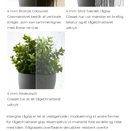
4 mm Bronze Cotswold.
4 mm Silvit hærdet råglas.
Glasmønstret består af vertikale
Glasset har i sit mønster en kraftig
streger, som kan sammenlignes
tekstur og et tåget/matteret
med årene i et træ.
udtryk.
4 mm Altdeutsch.
Glasset har et let tåget/matteret
udtryk
Interglas råglas er let at vedligeholde i modsætning til andre former
for tåget/matteret glas, eksempelvis vil matteret folie skrælle og ridse
med tiden. Råglassets overflade er derudover resistent overfor