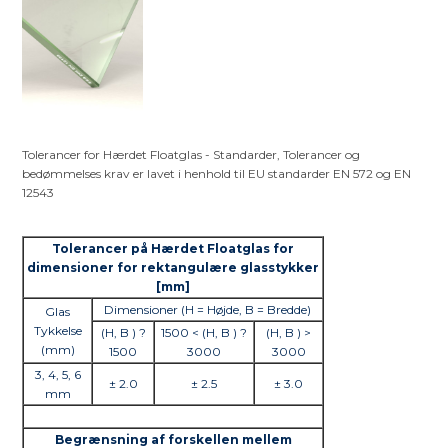
Tolerancer for Hærdet Floatglas - Standarder, Tolerancer og
bedømmelses krav er lavet i henhold til EU standarder EN 572 og EN
12543
Tolerancer på Hærdet Floatglas for
dimensioner for rektangulære glasstykker
[mm]
Dimensioner (H = Højde, B = Bredde)
Glas
Tykkelse
(H, B ) ?
1500 < (H, B ) ?
(H, B ) >
(mm)
1500
3000
3000
3, 4, 5, 6
± 2.0
± 2.5
± 3.0
mm
Begrænsning af forskellen mellem