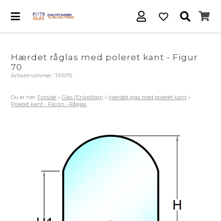
Hærdet råglas med poleret kant - Figur
70
Artikelnummer.:
TPR70
Du er her:
Forside
»
Glas (Enkeltlag)
»
Hærdet glas med poleret kant
»
Poleret kant - Facon - Råglas