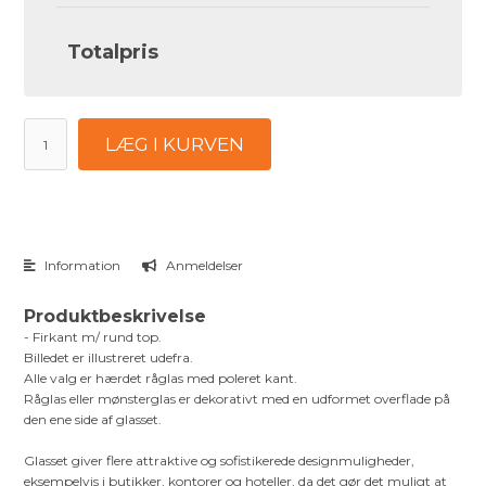
Totalpris
LÆG I KURVEN
Information
Anmeldelser
Produktbeskrivelse
- Firkant m/ rund top.
Billedet er illustreret udefra.
Alle valg er hærdet råglas med poleret kant.
Råglas eller mønsterglas er dekorativt med en udformet overflade på
den ene side af glasset.
Glasset giver flere attraktive og sofistikerede designmuligheder,
eksempelvis i butikker, kontorer og hoteller, da det gør det muligt at