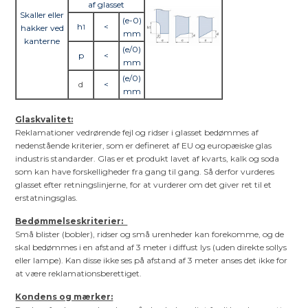
af glasset
Skaller eller
(e-0)
h
<
hakker ved
1
mm
kanterne
(e/0)
p
<
mm
(e/0)
d
<
mm
Glaskvalitet:
Reklamationer vedrørende fejl og ridser i glasset bedømmes af
nedenstående kriterier, som er defineret af EU og europæiske glas
industris standarder. Glas er et produkt lavet af kvarts, kalk og soda
som kan have forskelligheder fra gang til gang. Så derfor vurderes
glasset efter retningslinjerne, for at vurderer om det giver ret til et
erstatningsglas.
Bedømmelseskriterier:
Små blister (bobler), ridser og små urenheder kan forekomme, og de
skal bedømmes i en afstand af 3 meter i diffust lys (uden direkte sollys
eller lampe). Kan disse ikke ses på afstand af 3 meter anses det ikke for
at være reklamationsberettiget.
Kondens og mærker: