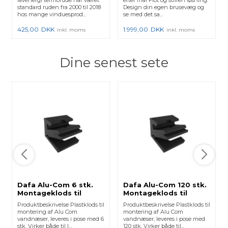
lavenergi termorude har været
efter mål Flot og stilren løsning.
standard ruden fra 2000 til 2018
Design din egen brusevæg og
hos mange vinduesprod...
se med det sa...
425,00
DKK
1.999,00
DKK
inkl. moms
inkl. moms
Dine senest sete
Dafa Alu-Com 6 stk.
Dafa Alu-Com 120 stk.
Montageklods til
Montageklods til
16x23,5 16x30 16x36
16x23,5 16x30 16x36
Produktbeskrivelse Plastklods til
Produktbeskrivelse Plastklods til
montering af Alu Com
montering af Alu Com
vandnæser, leveres i pose med 6
vandnæser, leveres i pose med
stk. Virker både til l...
120 stk. Virker både til...