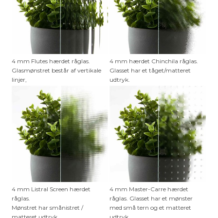
4 mm Flutes hærdet råglas.
4 mm hærdet Chinchila råglas.
Glasmønstret består af vertikale
Glasset har et tåget/matteret
linjer,
udtryk.
4 mm Listral Screen hærdet
4 mm Master-Carre hærdet
råglas.
råglas. Glasset har et mønster
Mønstret har smånistret /
med små tern og et matteret
matteret udtryk.
udtryk.