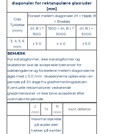
diagonaler for rektangulære glasruder
[mm]
Forskel mellem diagonaler (H = Højde, B
Glas
= Bredde)
Tykkelse
(H, B ) ?
1500 < (H, B ) ?
(H, B ) >
(mm)
1500
3000
3000
3, 4, 5, 6
± 3.0
± 4.0
± 5.0
mm
BEMÆRK
For katalogformer, ikke-katalogformer og
skabeloner skal de acceptable tolerancer for
sidelængderne og forskellene mellem diagonalerne
øges med ± 3,0 mm. Skabelonerne opbevares i en
periode på 30 dage fra glasfremstillingsdatoen.
Eventuelle reklamationer vedrørende
glasdimensioner vil ikke blive accepteret efter
ovennævnte periode.
2
19
Til
kant defekter
mm
mm
Maximal størrelse
på skaller eller
hakker på kanten