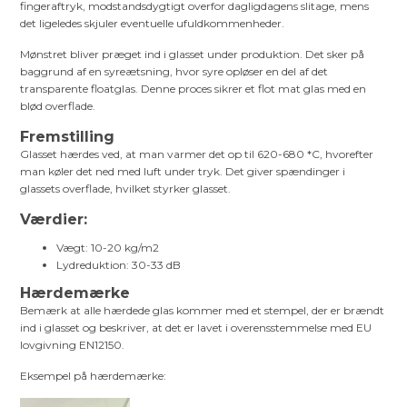
fingeraftryk, modstandsdygtigt overfor dagligdagens slitage, mens
det ligeledes skjuler eventuelle ufuldkommenheder.
Mønstret bliver præget ind i glasset under produktion. Det sker på
baggrund af en syreætsning, hvor syre opløser en del af det
transparente floatglas. Denne proces sikrer et flot mat glas med en
blød overflade.
Fremstilling
Glasset hærdes ved, at man varmer det op til 620-680 *C, hvorefter
man køler det ned med luft under tryk. Det giver spændinger i
glassets overflade, hvilket styrker glasset.
Værdier:
Vægt: 10-20 kg/m2
Lydreduktion: 30-33 dB
Hærdemærke
Bemærk at alle hærdede glas kommer med et stempel, der er brændt
ind i glasset og beskriver, at det er lavet i overensstemmelse med EU
lovgivning EN12150.
Eksempel på hærdemærke: