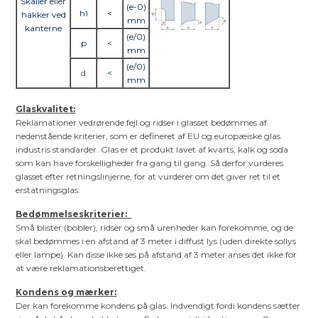
Skaller eller
(e-0)
h
<
hakker ved
1
mm
kanterne
(e/0)
p
<
mm
(e/0)
d
<
mm
Glaskvalitet:
Reklamationer vedrørende fejl og ridser i glasset bedømmes af
nedenstående kriterier, som er defineret af EU og europæiske glas
industris standarder. Glas er et produkt lavet af kvarts, kalk og soda
som kan have forskelligheder fra gang til gang. Så derfor vurderes
glasset efter retningslinjerne, for at vurderer om det giver ret til et
erstatningsglas.
Bedømmelseskriterier:
Små blister (bobler), ridser og små urenheder kan forekomme, og de
skal bedømmes i en afstand af 3 meter i diffust lys (uden direkte sollys
eller lampe). Kan disse ikke ses på afstand af 3 meter anses det ikke for
at være reklamationsberettiget.
Kondens og mærker:
Der kan forekomme kondens på glas. Indvendigt fordi kondens sætter