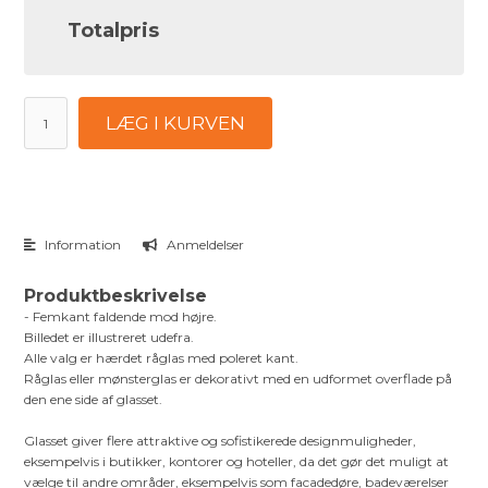
Totalpris
LÆG I KURVEN
Information
Anmeldelser
Produktbeskrivelse
- Femkant faldende mod højre.
Billedet er illustreret udefra.
Alle valg er hærdet råglas med poleret kant.
Råglas eller mønsterglas er dekorativt med en udformet overflade på
den ene side af glasset.
Glasset giver flere attraktive og sofistikerede designmuligheder,
eksempelvis i butikker, kontorer og hoteller, da det gør det muligt at
vælge til andre områder, eksempelvis som facadedøre, badeværelser