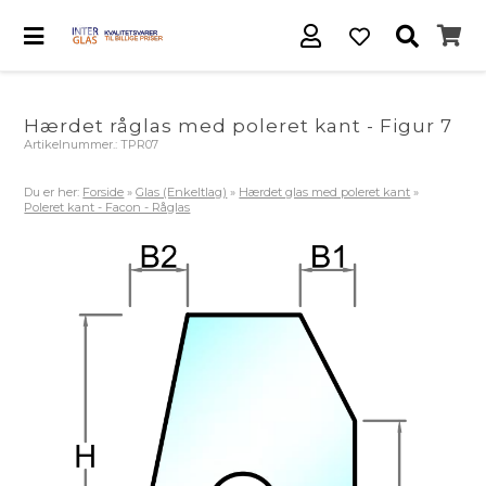
Hærdet råglas med poleret kant - Figur 7
Artikelnummer.:
TPR07
Du er her:
Forside
»
Glas (Enkeltlag)
»
Hærdet glas med poleret kant
»
Poleret kant - Facon - Råglas