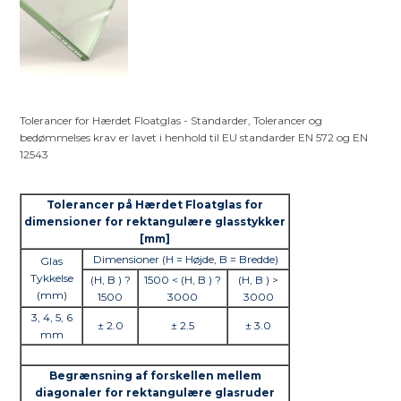
Tolerancer for Hærdet Floatglas - Standarder, Tolerancer og
bedømmelses krav er lavet i henhold til EU standarder EN 572 og EN
12543
Tolerancer på Hærdet Floatglas for
dimensioner for rektangulære glasstykker
[mm]
Dimensioner (H = Højde, B = Bredde)
Glas
Tykkelse
(H, B ) ?
1500 < (H, B ) ?
(H, B ) >
(mm)
1500
3000
3000
3, 4, 5, 6
± 2.0
± 2.5
± 3.0
mm
Begrænsning af forskellen mellem
diagonaler for rektangulære glasruder