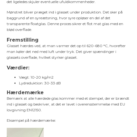
det ligeledes skjuler eventuelle ufuldkommenheder.
Mønstret bliver præget ind i glasset under produktion. Det sker på
baggrund af en syreætsning, hvor syre opløser en del af det
transparente floatglas. Denne proces sikrer et flot mat glas med en
blød overflade.
Fremstilling
Glasset hærdes ved, at man varmer det op til 620-680 *C, hvorefter
man køler det ned med luft under tryk. Det giver spændinger i
glassets overflade, hvilket styrker glasset.
Værdier:
Vægt: 10-20 kg/m2
Lydreduktion: 30-33 dB
Hærdemærke
Bemærk at alle hærdede glas kommer med et stempel, der er brændt
ind i glasset og beskriver, at det er lavet i overensstemmelse med EU
lovgivning EN12150.
Eksempel på hærdemærke: