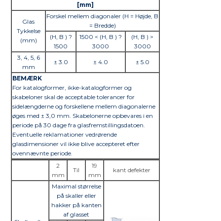
[mm]
Forskel mellem diagonaler (H = Højde, B
Glas
= Bredde)
Tykkelse
(H, B ) ?
1500 < (H, B ) ?
(H, B ) >
(mm)
1500
3000
3000
3, 4, 5, 6
± 3.0
± 4.0
± 5.0
mm
BEMÆRK
For katalogformer, ikke-katalogformer og
skabeloner skal de acceptable tolerancer for
sidelængderne og forskellene mellem diagonalerne
øges med ± 3,0 mm. Skabelonerne opbevares i en
periode på 30 dage fra glasfremstillingsdatoen.
Eventuelle reklamationer vedrørende
glasdimensioner vil ikke blive accepteret efter
ovennævnte periode.
2
19
Til
kant defekter
mm
mm
Maximal størrelse
på skaller eller
hakker på kanten
af glasset