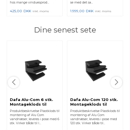
hos mange vinduesprod...
se med det sa...
425,00
DKK
1.999,00
DKK
inkl. moms
inkl. moms
Dine senest sete
Dafa Alu-Com 6 stk.
Dafa Alu-Com 120 stk.
Montageklods til
Montageklods til
16x23,5 16x30 16x36
16x23,5 16x30 16x36
Produktbeskrivelse Plastklods til
Produktbeskrivelse Plastklods til
montering af Alu Com
montering af Alu Com
vandnæser, leveres i pose med 6
vandnæser, leveres i pose med
stk. Virker både til l...
120 stk. Virker både til...