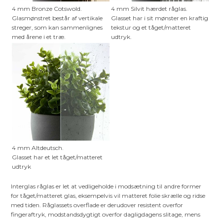
4 mm Bronze Cotswold.
4 mm Silvit hærdet råglas.
Glasmønstret består af vertikale
Glasset har i sit mønster en kraftig
streger, som kan sammenlignes
tekstur og et tåget/matteret
med årene i et træ.
udtryk.
4 mm Altdeutsch.
Glasset har et let tåget/matteret
udtryk
Interglas råglas er let at vedligeholde i modsætning til andre former
for tåget/matteret glas, eksempelvis vil matteret folie skrælle og ridse
med tiden. Råglassets overflade er derudover resistent overfor
fingeraftryk, modstandsdygtigt overfor dagligdagens slitage, mens