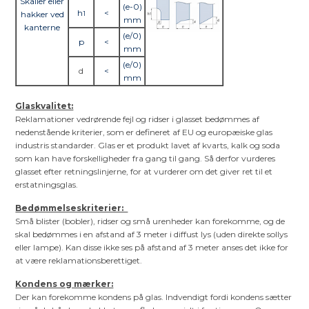
Skaller eller
(e-0)
h
<
hakker ved
1
mm
kanterne
(e/0)
p
<
mm
(e/0)
d
<
mm
Glaskvalitet:
Reklamationer vedrørende fejl og ridser i glasset bedømmes af
nedenstående kriterier, som er defineret af EU og europæiske glas
industris standarder. Glas er et produkt lavet af kvarts, kalk og soda
som kan have forskelligheder fra gang til gang. Så derfor vurderes
glasset efter retningslinjerne, for at vurderer om det giver ret til et
erstatningsglas.
Bedømmelseskriterier:
Små blister (bobler), ridser og små urenheder kan forekomme, og de
skal bedømmes i en afstand af 3 meter i diffust lys (uden direkte sollys
eller lampe). Kan disse ikke ses på afstand af 3 meter anses det ikke for
at være reklamationsberettiget.
Kondens og mærker:
Der kan forekomme kondens på glas. Indvendigt fordi kondens sætter