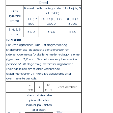
[mm]
Forskel mellem diagonaler (H = Højde, B
Glas
= Bredde)
Tykkelse
(H, B ) ?
1500 < (H, B ) ?
(H, B ) >
(mm)
1500
3000
3000
3, 4, 5, 6
± 3.0
± 4.0
± 5.0
mm
BEMÆRK
For katalogformer, ikke-katalogformer og
skabeloner skal de acceptable tolerancer for
sidelængderne og forskellene mellem diagonalerne
øges med ± 3,0 mm. Skabelonerne opbevares i en
periode på 30 dage fra glasfremstillingsdatoen.
Eventuelle reklamationer vedrørende
glasdimensioner vil ikke blive accepteret efter
ovennævnte periode.
2
19
Til
kant defekter
mm
mm
Maximal størrelse
på skaller eller
hakker på kanten
af glasset