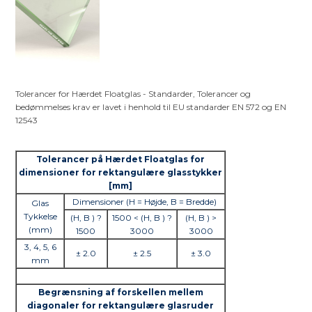
Tolerancer for Hærdet Floatglas - Standarder, Tolerancer og
bedømmelses krav er lavet i henhold til EU standarder EN 572 og EN
12543
Tolerancer på Hærdet Floatglas for
dimensioner for rektangulære glasstykker
[mm]
Dimensioner (H = Højde, B = Bredde)
Glas
Tykkelse
(H, B ) ?
1500 < (H, B ) ?
(H, B ) >
(mm)
1500
3000
3000
3, 4, 5, 6
± 2.0
± 2.5
± 3.0
mm
Begrænsning af forskellen mellem
diagonaler for rektangulære glasruder