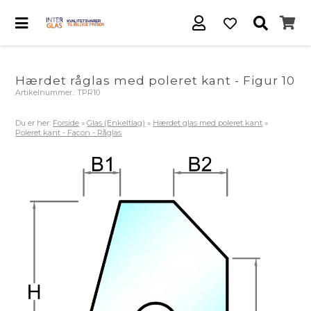
Hærdet råglas med poleret kant - Figur 10
Artikelnummer.:
TPR10
Du er her:
Forside
»
Glas (Enkeltlag)
»
Hærdet glas med poleret kant
»
Poleret kant - Facon - Råglas