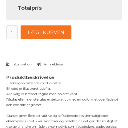
Totalpris
LÆG I KURVEN
Information
Anmeldelser
Produktbeskrivelse
- Heksagon faldende mod venstre.
Billedet er illustreret udefra.
Alle valg er hærdet råglas med poleret kant.
Råglas eller mønsterglas er dekorativt med en udformet overflade på
den ene side af glasset.
Glasset giver flere attraktive og sofistikerede designmuligheder,
eksempelvis i butikker, kontorer og hoteller, da det gør det muligt at
vælge til andre områder, eksempelvis som facadedøre, badeværelser