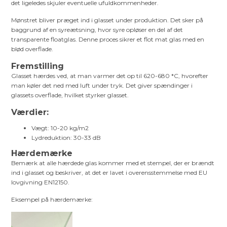
det ligeledes skjuler eventuelle ufuldkommenheder.
Mønstret bliver præget ind i glasset under produktion. Det sker på
baggrund af en syreætsning, hvor syre opløser en del af det
transparente floatglas. Denne proces sikrer et flot mat glas med en
blød overflade.
Fremstilling
Glasset hærdes ved, at man varmer det op til 620-680 *C, hvorefter
man køler det ned med luft under tryk. Det giver spændinger i
glassets overflade, hvilket styrker glasset.
Værdier:
Vægt: 10-20 kg/m2
Lydreduktion: 30-33 dB
Hærdemærke
Bemærk at alle hærdede glas kommer med et stempel, der er brændt
ind i glasset og beskriver, at det er lavet i overensstemmelse med EU
lovgivning EN12150.
Eksempel på hærdemærke: