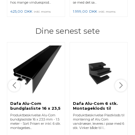
hos mange vinduesprod...
se med det sa...
425,00
DKK
1.999,00
DKK
inkl. moms
inkl. moms
Dine senest sete
Dafa Alu-Com
Dafa Alu-Com 6 stk.
bundglasliste 16 x 23,5
Montageklods til
mm - 1500 mm - Sort
16x23,5 16x30 16x36
Produktbeskrivelse Alu-Com
Produktbeskrivelse Plastklods til
bundglasliste 16 x 23,5 mm - 1.5
montering af Alu Com
meter - Sort Prisen er inkl. 6 stk.
vandnæser, leveres i pose med 6
montagebes...
stk. Virker både til l...