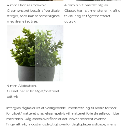
4 mm Bronze Cotswold.
4 mm Silvit hærdet råglas.
Glasmønstret består af vertikale
Glasset har i sit mønster en kraftig
streger, som kan sammenlignes
tekstur og et tåget/matteret
med årene i et træ.
udtryk.
4 mm Altdeutsch.
Glasset har et let tåget/matteret
udtryk
Interglas råglas er let at vedligeholde i modsætning til andre former
for tåget/matteret glas, eksempelvis vil matteret folie skrælle og ridse
med tiden. Råglassets overflade er derudover resistent overfor
fingeraftryk, modstandsdygtigt overfor dagligdagens slitage, mens