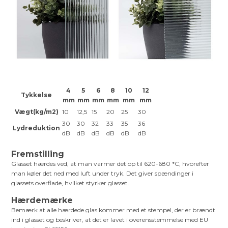
4
5
6
8
10
12
Tykkelse
mm
mm
mm
mm
mm
mm
Vægt(kg/m2)
10
12,5
15
20
25
30
30
30
32
33
35
36
Lydreduktion
dB
dB
dB
dB
dB
dB
Fremstilling
Glasset hærdes ved, at man varmer det op til 620-680 *C, hvorefter
man køler det ned med luft under tryk. Det giver spændinger i
glassets overflade, hvilket styrker glasset.
Hærdemærke
Bemærk at alle hærdede glas kommer med et stempel, der er brændt
ind i glasset og beskriver, at det er lavet i overensstemmelse med EU