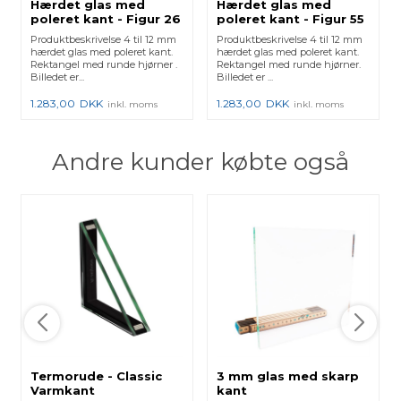
Hærdet glas med
Hærdet glas med
poleret kant - Figur 26
poleret kant - Figur 55
Produktbeskrivelse 4 til 12 mm
Produktbeskrivelse 4 til 12 mm
hærdet glas med poleret kant.
hærdet glas med poleret kant.
Rektangel med runde hjørner .
Rektangel med runde hjørner.
Billedet er...
Billedet er ...
1.283,00
DKK
1.283,00
DKK
inkl. moms
inkl. moms
Andre kunder købte også
Termorude - Classic
3 mm glas med skarp
Varmkant
kant