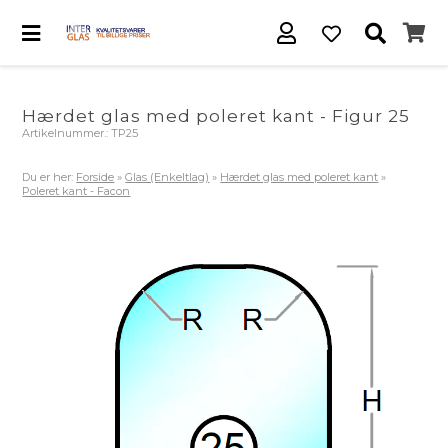
Hærdet glas med poleret kant - Figur 25
Artikelnummer.:
TP25
Du er her:
Forside
»
Glas (Enkeltlag)
»
Hærdet glas med poleret kant
»
Poleret kant - Facon