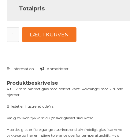
Totalpris
LÆG I KURVEN
Information
Anmeldelser
Produktbeskrivelse
4 til 12 mm hærdet glas med poleret kant. Rektangel med 2 runde
hjørner.
Billedet er illustreret udefra.
Vælg hvilken tykkelse du ønsker glasset skal være.
Hærdet glas er flere gange stærkere end almindeligt glas i samme
tykkelse og har en højere tolerance overfor temperaturskift. Hvis