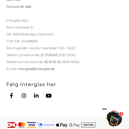
Fortryd dit køb
Interglas ApS
Kornmarksvej 10
DK-2605 Brøndby, Danmark
CVR: DK-34468893
Åbningstider i butik: Hverdage 7.00 - 16.00
Telefon privatkunde:
21 21 63 63
(9.00-15.00)
Telefon erhvervskunde:
50 10 15 20
(9.00-15.00)
Email:
interglas@interglas.dk
Følg Interglas her
1