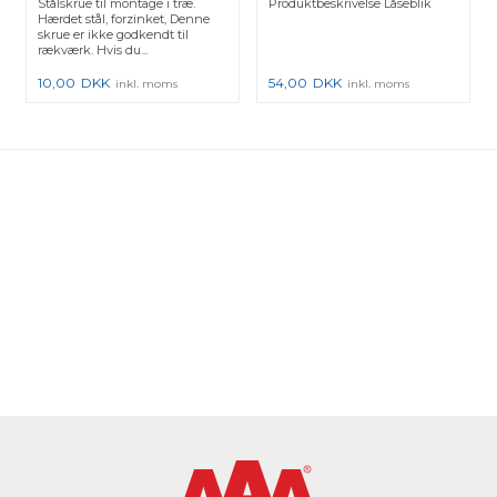
Stålskrue til montage i træ.
Produktbeskrivelse Låseblik
Hærdet stål, forzinket, Denne
skrue er ikke godkendt til
rækværk. Hvis du...
10,00
DKK
54,00
DKK
inkl. moms
inkl. moms