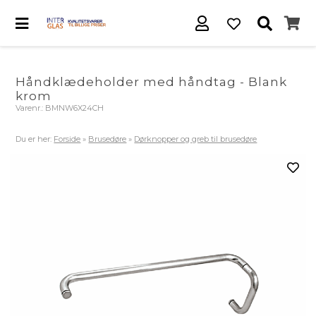
Håndklædeholder med håndtag - Blank
krom
Varenr.:
BMNW6X24CH
Du er her:
Forside
»
Brusedøre
»
Dørknopper og greb til brusedøre