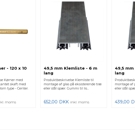
r - 120 x 10
49,5 mm Klemliste - 6 m
49,5 mm 
lang
lang
lse Kørner med
Produktbeskrivelse Klemliste til
Produktbeskr
tekantet skaft med
montage af glas på eksisterende træ
montage af g
Dorn type - Center.
eller stål spær. Gummi til lis...
eller stål spæ
652,00
DKK
439,00
D
nkl. moms
inkl. moms