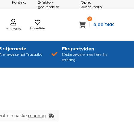
Kontakt
2-faktor-
Opret
godkendelse
kundekonto
0
0,00
DKK
Huskeliste
Min konto
5 stjernede
Ekspertviden
Anmeldelser på Trustpilot
Medarbejdere med flere års
erfaring
ent din pakke
mandag