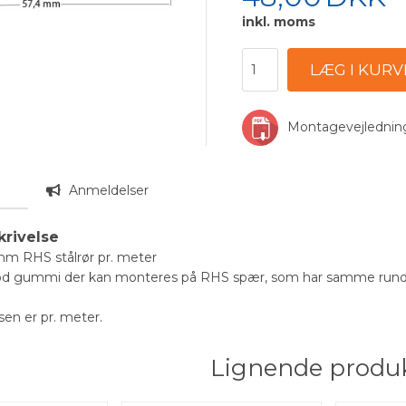
inkl. moms
Montagevejledni
n
Anmeldelser
krivelse
mm RHS stålrør pr. meter
d gummi der kan monteres på RHS spær, som har samme rundi
en er pr. meter.
Lignende produ