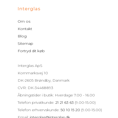
Interglas
Om os
Kontakt
Blog
Sitemap
Fortryd dit køb
Interglas ApS
Kornmarksvej 10
DK-2605 Brøndby, Danmark
CVR: DK-34468893
Åbningstider i butik: Hverdage 7.00 - 16.00
Telefon privatkunde:
21 21 63 63
(9.00-15.00)
Telefon erhvervskunde:
50 10 15 20
(9.00-15.00)
Email:
interglas@interglas.dk