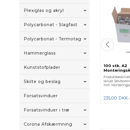
Plexiglas og akryl
Polycarbonat - Slagfast
Polycarbonat - Termotag
Hammerglass
100 stk. A2
Kunststofplader
Monterings
Selvborend
Produktbeskrivels
Skilte og beslag
skruer Selvborend
mm. Monteringssk
Forsatsvinduer
235,00
DKK
Forsatsvinduer i træ
Corona Afskærmning