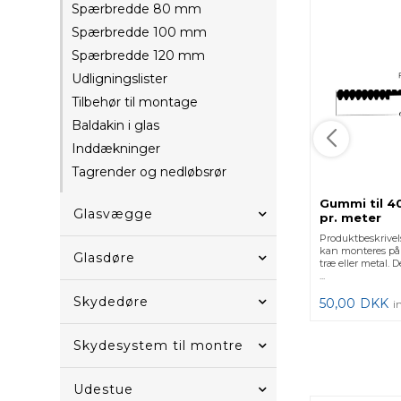
Spærbredde 80 mm
Spærbredde 100 mm
Spærbredde 120 mm
Udligningslister
Tilbehør til montage
Baldakin i glas
Inddækninger
Tagrender og nedløbsrør
Gummi til 
Glasvægge
pr. meter
Produktbeskriv
kan monteres på s
Glasdøre
træ eller metal. D
...
Skydedøre
50,00
DKK
i
Skydesystem til montre
Udestue