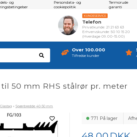
dels- og
Persondata- og
Termorude
eringsbetingelser
cookiepolitik
garanti
KUNDESERVICE
Telefon
Privatkunde: 21 21 63 63
Erhvervskunde: 50 10 15 20
(Hverdage 09.00-15.00)
Over 100.000
Tilfredse kunder
il 50 mm RHS stålrør pr. meter
»
Glastag
»
Spærbredde 40-50 mm
771
På lager
Afh
48,00
DKK