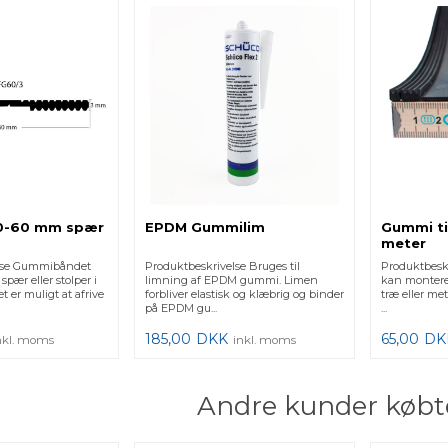
40-60 mm spær
EPDM Gummilim
Gummi ti
meter
else Gummibåndet
Produktbeskrivelse Bruges til
Produktbes
pær eller stolper i
limning af EPDM gummi. Limen
kan monteres
et er muligt at afrive
forbliver elastisk og klæbrig og binder
træ eller met
på EPDM gu...
...
185,00
DKK
65,00
DK
nkl. moms
inkl. moms
Andre kunder købt