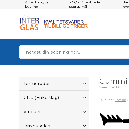
Afhentning og
FAQ - Ofte stillede
Han
levering
spørgsmål
lev
Gummi t
Termoruder
Varenr.:
FG103
Glas (Enkeltlag)
Du er her:
Forside
Vinduer
Drivhusglas