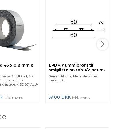
d 45 x 0.8 mm x
EPDM gummiprofil til
52,5 
smigliste nr. 0/60/2 per m.
Natur
rivelse Butylbånd, 45
Gummi til smig klemliste. Købes i
Produkt
l montage under
meter mål.
dækhætt
å glastage. KISO 501 ALU-
som bru
eksister
KK
59,00
DKK
749,0
inkl. moms
inkl. moms
te