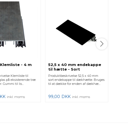
52,5 
- 4 m
Produkt
dækhætt
som bru
eksister
525,0
Klemliste - 4 m
52,5 x 40 mm endekappe
til hætte - Sort
ivelse Klemliste til
Produktbeskrivelse 52,5 x 40 mm
las på eksisterende træ
sort endekappe til dækhætte. Bruges
r. Gummi til lis...
til at dække for enden af dækhæ...
KK
99,00
DKK
inkl. moms
inkl. moms