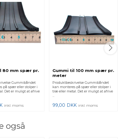
l 80 mm spær pr.
Gummi til 100 mm spær pr.
Gummi
meter
mete
krivelse Gummibåndet
Produktbeskrivelse Gummibåndet
Produkt
 på spær eller stolper i
kan monteres på spær eller stolper i
kan mo
al. Det er muligt at afrive
træ eller metal. Det er muligt at afrive
spær ell
...
K
99,00
DKK
59,00
inkl. moms
inkl. moms
e også