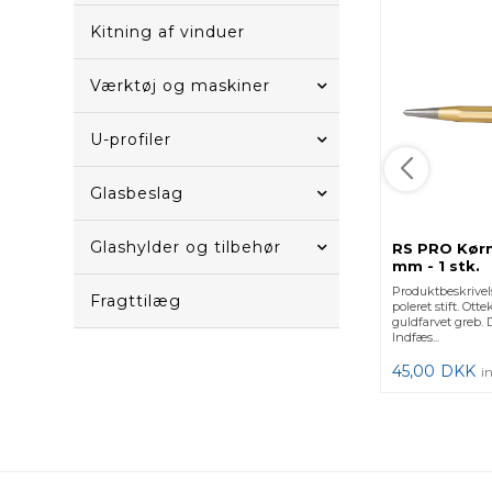
Kitning af vinduer
Værktøj og maskiner
U-profiler
Glasbeslag
Glashylder og tilbehør
RS PRO Kørne
mm - 1 stk.
Produktbeskrive
Fragttilæg
poleret stift. Ot
guldfarvet greb. 
Indfæs...
45,00
DKK
i