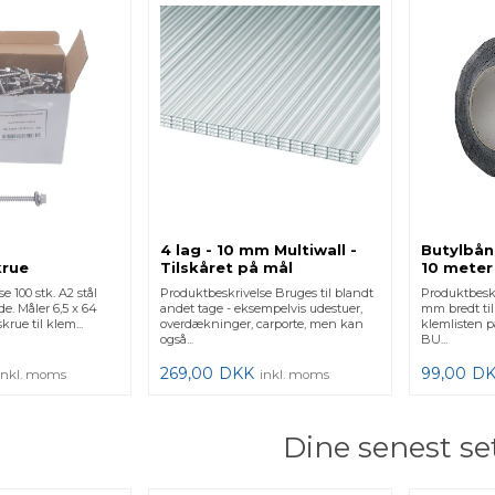
4 lag - 10 mm Multiwall -
Butylbån
krue
Tilskåret på mål
10 meter
e 6,5x64 mm
e 100 stk. A2 stål
Produktbeskrivelse Bruges til blandt
Produktbesk
e. Måler 6,5 x 64
andet tage - eksempelvis udestuer,
mm bredt ti
rue til klem...
overdækninger, carporte, men kan
klemlisten p
også...
BU...
269,00
DKK
99,00
D
inkl. moms
inkl. moms
Dine senest se