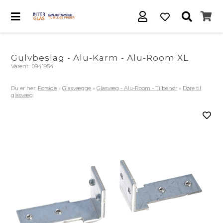
Gulvbeslag - Alu-Karm - Alu-Room XL
Varenr.:
0941954
Du er her:
Forside
»
Glasvægge
»
Glasvæg - Alu-Room - Tilbehør
»
Døre til
glasvæg