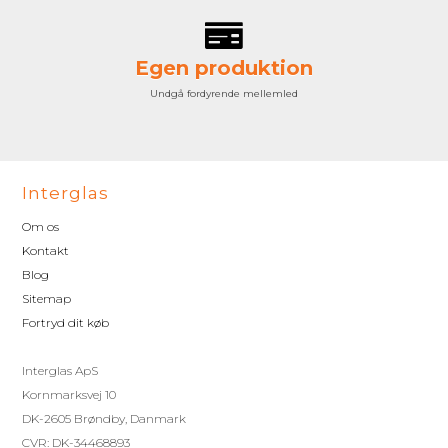
Egen produktion
Undgå fordyrende mellemled
Interglas
Om os
Kontakt
Blog
Sitemap
Fortryd dit køb
Interglas ApS
Kornmarksvej 10
DK-2605 Brøndby, Danmark
CVR: DK-34468893