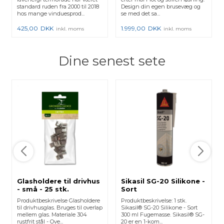
standard ruden fra 2000 til 2018
Design din egen brusevæg og
hos mange vinduesprod...
se med det sa...
425,00
DKK
1.999,00
DKK
inkl. moms
inkl. moms
Dine senest sete
Glasholdere til drivhus
Sikasil SG-20 Silikone -
- små - 25 stk.
Sort
Produktbeskrivelse Glasholdere
Produktbeskrivelse: 1 stk.
til drivhusglas. Bruges til overlap
Sikasil® SG-20 Silikone - Sort
mellem glas. Materiale 304
300 ml Fugemasse. Sikasil® SG-
rustfrit stål - Ove...
20 er en 1-kom...