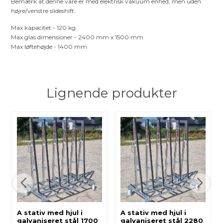
Bemærk at denne vare er med elektrisk vakuum enhed, men uden
højre/venstre slideshift.
Max kapacitet - 120 kg
Max glas dimensioner - 2400 mm x 1500 mm
Max løftehøjde - 1400 mm
Lignende produkter
A stativ med hjul i
A stativ med hjul i
galvaniseret stål 1700
galvaniseret stål 2280