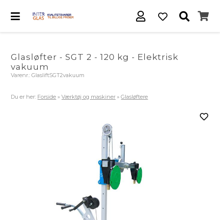
Glasløfter - SGT 2 - 120 kg - Elektrisk
vakuum
Varenr.:
GlasliftSGT2vakuum
Du er her:
Forside
»
Værktøj og maskiner
»
Glasløftere