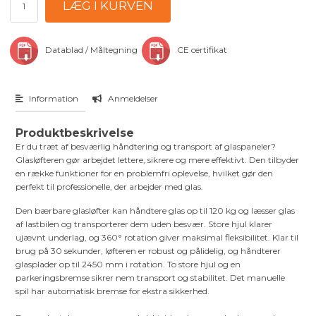
Datablad / Måltegning
CE certifikat
Information
Anmeldelser
Produktbeskrivelse
Er du træt af besværlig håndtering og transport af glaspaneler?
Glasløfteren gør arbejdet lettere, sikrere og mere effektivt. Den tilbyder
en række funktioner for en problemfri oplevelse, hvilket gør den
perfekt til professionelle, der arbejder med glas.
Den bærbare glasløfter kan håndtere glas op til 120 kg og læsser glas
af lastbilen og transporterer dem uden besvær. Store hjul klarer
ujævnt underlag, og 360° rotation giver maksimal fleksibilitet. Klar til
brug på 30 sekunder, løfteren er robust og pålidelig, og håndterer
glasplader op til 2450 mm i rotation. To store hjul og en
parkeringsbremse sikrer nem transport og stabilitet. Det manuelle
spil har automatisk bremse for ekstra sikkerhed.