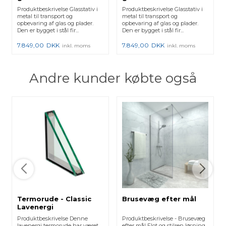
x 870 x 1800 mm
x 900 x 2340 mm
Produktbeskrivelse Glasstativ i
Produktbeskrivelse Glasstativ i
metal til transport og
metal til transport og
opbevaring af glas og plader.
opbevaring af glas og plader.
Den er bygget i stål fir...
Den er bygget i stål fir...
7.849,00
DKK
7.849,00
DKK
inkl. moms
inkl. moms
Andre kunder købte også
Termorude - Classic
Brusevæg efter mål
Lavenergi
Produktbeskrivelse Denne
Produktbeskrivelse - Brusevæg
lavenergi termorude har været
efter mål Flot og stilren løsning.