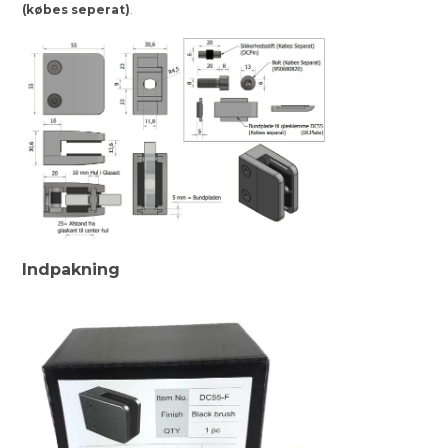
(købes seperat)
.
Indpakning