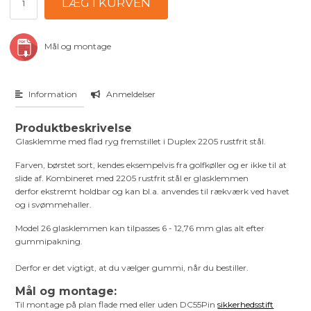
Mål og montage
Information
Anmeldelser
Produktbeskrivelse
Glasklemme med flad ryg fremstillet i Duplex 2205 rustfrit stål.
Farven, børstet sort, kendes eksempelvis fra golfkøller og er ikke til at
slide af. Kombineret med 2205 rustfrit stål er glasklemmen
derfor ekstremt holdbar og kan bl.a. anvendes til rækværk ved havet
og i svømmehaller.
Model 26 glasklemmen kan tilpasses 6 - 12,76 mm glas alt efter
gummipakning.
Derfor er det vigtigt, at du vælger gummi, når du bestiller.
Mål og montage:
Til montage på plan flade med eller uden DC55Pin
sikkerhedsstift