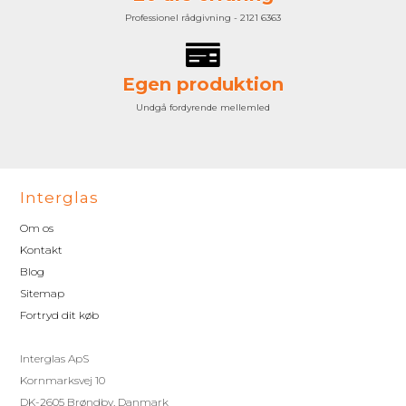
Professionel rådgivning - 2121 6363
Egen produktion
Undgå fordyrende mellemled
Interglas
Om os
Kontakt
Blog
Sitemap
Fortryd dit køb
Interglas ApS
Kornmarksvej 10
DK-2605 Brøndby, Danmark