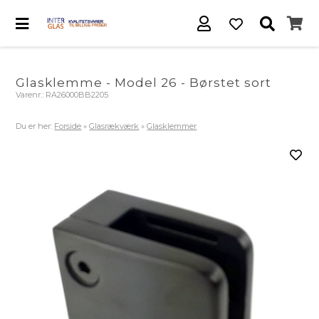
Glasklemme - Model 26 - Børstet sort
Varenr.:
RA26000BB2205
Du er her:
Forside
»
Glasrækværk
»
Glasklemmer