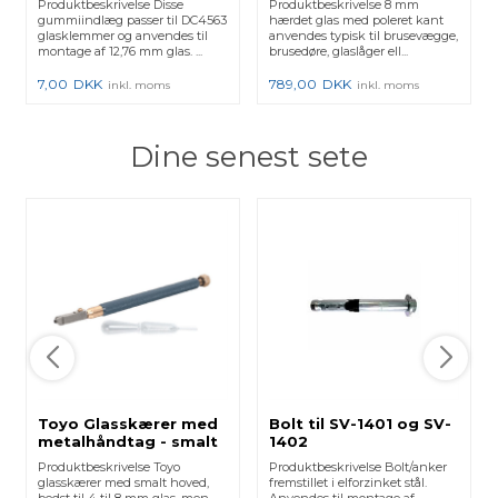
Produktbeskrivelse Disse
Produktbeskrivelse 8 mm
gummiindlæg passer til DC4563
hærdet glas med poleret kant
glasklemmer og anvendes til
anvendes typisk til brusevægge,
montage af 12,76 mm glas. ...
brusedøre, glaslåger ell...
7,00
DKK
789,00
DKK
inkl. moms
inkl. moms
Dine senest sete
Toyo Glasskærer med
Bolt til SV-1401 og SV-
metalhåndtag - smalt
1402
hoved
Produktbeskrivelse Toyo
Produktbeskrivelse Bolt/anker
glasskærer med smalt hoved,
fremstillet i elforzinket stål.
bedst til 4 til 8 mm glas, men
Anvendes til montage af