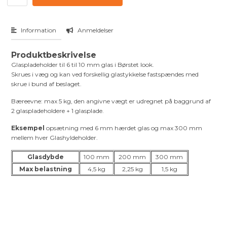
Information
Anmeldelser
Produktbeskrivelse
Glaspladeholder til 6 til 10 mm glas i Børstet look.
Skrues i væg og kan ved forskellig glastykkelse fastspændes med
skrue i bund af beslaget.
Bæreevne: max 5 kg, den angivne vægt er udregnet på baggrund af
2 glaspladeholdere + 1 glasplade.
Eksempel
opsætning med 6 mm hærdet glas og max 300 mm
mellem hver Glashyldeholder.
Glasdybde
100 mm
200 mm
300 mm
Max belastning
4,5 kg
2,25 kg
1,5 kg