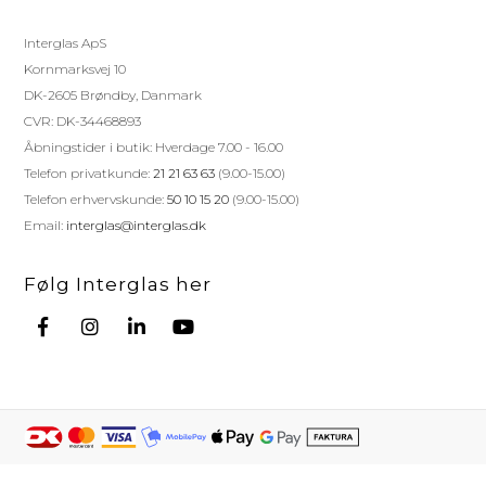
Interglas ApS
Kornmarksvej 10
DK-2605 Brøndby, Danmark
CVR: DK-34468893
Åbningstider i butik: Hverdage 7.00 - 16.00
Telefon privatkunde:
21 21 63 63
(9.00-15.00)
Telefon erhvervskunde:
50 10 15 20
(9.00-15.00)
Email:
interglas@interglas.dk
Følg Interglas her