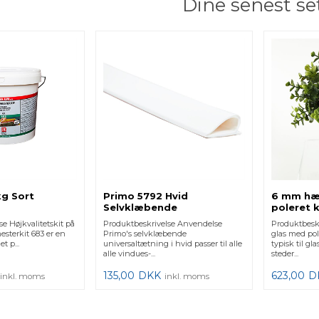
Dine senest se
kg Sort
Primo 5792 Hvid
6 mm hæ
Selvklæbende
poleret k
Universaltætning 2-5 mm,
e Højkvalitetskit på
Produktbeskrivelse Anvendelse
Produktbesk
6 m
mesterkit 683 er en
Primo's selvklæbende
glas med po
et p...
universaltætning i hvid passer til alle
typisk til gl
alle vindues-...
steder...
135,00
DKK
623,00
D
inkl. moms
inkl. moms