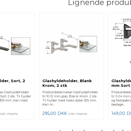
Lignende produ
der, Sort, 2
Glashyldeholder, Blank
Glashylde
Krom, 2 stk
mm Sort
se Glashyldeholder
Produktbeskrivelse Glashyldeholder
Produktbesk
Sort. 2 stk. Til hylder
til 10-12 mm glas. Blank Krom. 2 stk.
til 3-24 mm g
305 mm. Kan med
Til hylder med maks dybe 305 mm.
og fastspæn
Kan m...
beslage...
295,00
DKK
149,00
D
inkl. moms
inkl. moms