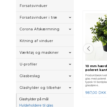
Forsatsvinduer
Forsatsvinduer i træ
Corona Afskærmning
Kitning af vinduer
Værktøj og maskiner
U-profiler
10 mm hærd
poleret kant
Produktbeskrive
Glasbeslag
glas med polere
typisk til bordpl
glasdøre e...
Glashylder og tilbehør
987,00
DKK
Glashylder på mål
Hyldeholdere til glas