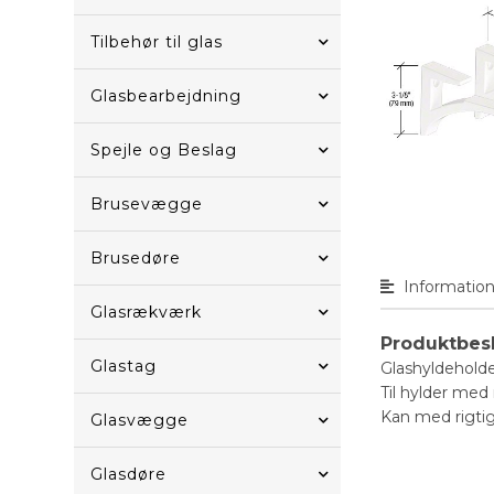
Tilbehør til glas
Glasbearbejdning
Spejle og Beslag
Brusevægge
Brusedøre
Informatio
Glasrækværk
Produktbes
Glastag
Glashyldeholder
Til hylder me
Kan med rigtig
Glasvægge
Glasdøre