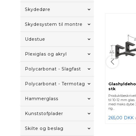
Skydedøre
Skydesystem til montre
Udestue
Plexiglas og akryl
Polycarbonat - Slagfast
Polycarbonat - Termotag
Glashyldehol
stk
Produktbeskrivel
Hammerglass
til 10-12 mm glas. 
med maks dybe 
rig...
Kunststofplader
265,00
DKK
Skilte og beslag