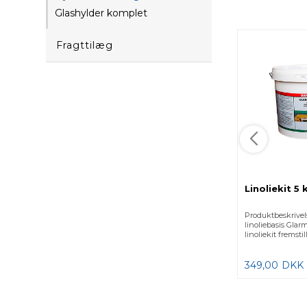
Glashylder komplet
Fragttilæg
Linoliekit 5 
Produktbeskrivels
linoliebasis Glar
linoliekit fremstill
349,00
DKK