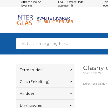
Afhentning og
FAQ - Ofte stillede
Han
levering
spørgsmål
lev
Glashyl
Termoruder
Varenr.:
SC5W
Glas (Enkeltlag)
Du er her:
Forside
Vinduer
Drivhusglas