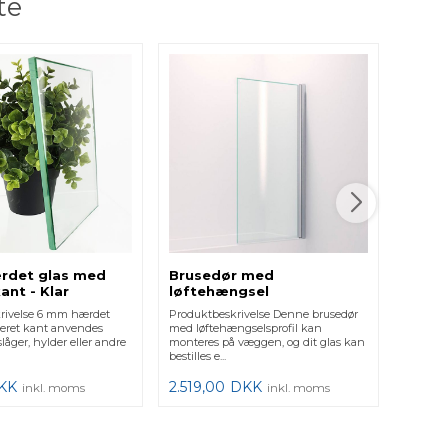
te
Tæpp
Produkt
flere fo
og prakt
35,00
rdet glas med
Brusedør med
ant - Klar
løftehængsel
rivelse 6 mm hærdet
Produktbeskrivelse Denne brusedør
leret kant anvendes
med løftehængselsprofil kan
aslåger, hylder eller andre
monteres på væggen, og dit glas kan
bestilles e...
KK
2.519,00
DKK
inkl. moms
inkl. moms