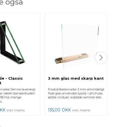
e også
e - Classic
3 mm glas med skarp kant
2 lag
t
Retvi
rivelse Denne lavenergi
Produktbeskrivelse 3 mm almindeligt
Produkt
ar været standardruden
float glas anvendes typisk i drivhuse,
Firkant.
 2018 hos mange
ældre vinduer, koblede rammer elle...
vigtigt,
...
for at få 
KK
135,00
DKK
425,0
inkl. moms
inkl. moms