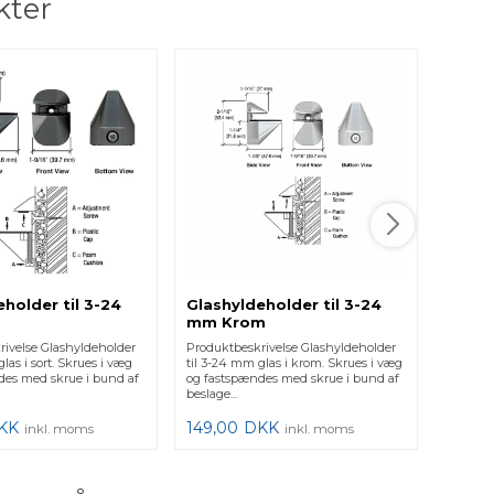
kter
holder til 3-24
Glashyldeholder til 3-24
Glash
mm Krom
mm Bø
rivelse Glashyldeholder
Produktbeskrivelse Glashyldeholder
Produkt
las i sort. Skrues i væg
til 3-24 mm glas i krom. Skrues i væg
til 3-24
des med skrue i bund af
og fastspændes med skrue i bund af
Skrues 
beslage...
skrue i ..
KK
149,00
DKK
149,0
inkl. moms
inkl. moms