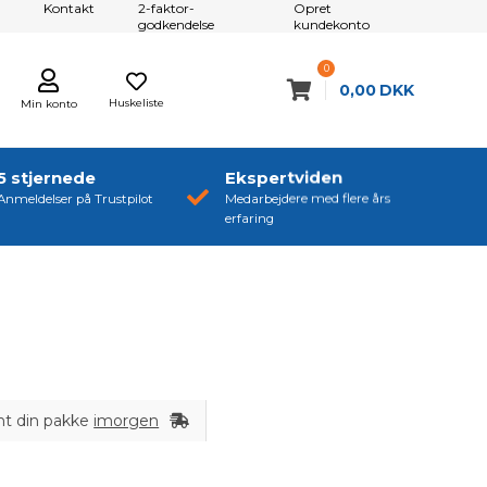
Kontakt
2-faktor-
Opret
godkendelse
kundekonto
0
0,00
DKK
Huskeliste
Min konto
5 stjernede
Ekspertviden
Anmeldelser på Trustpilot
Medarbejdere med flere års
erfaring
nt din pakke
imorgen