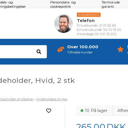
dels- og
Persondata- og
Termorude
eringsbetingelser
cookiepolitik
garanti
KUNDESERVICE
Telefon
Privatkunde: 21 21 63 63
Erhvervskunde: 50 10 15 20
(Hverdage 09.00-15.00)
Over 100.000
Tilfredse kunder
deholder, Hvid, 2 stk
»
Glashylder og tilbehør
»
Hyldeholdere til glas
10
På lager
Afhe
265,00
DKK